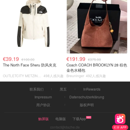
€39.19
€191.99
€100.00
€375.00
The North Face Sheru 防风夹克
Coach COACH BROOKLYN 28 棕色
金色水桶包
OUTLETCITY METZINGEN
498人感兴趣
Breuninger
492人感兴趣
联系我们
黑五
InRewards
Impressum
Datenschutzerklärung
用户协议
版权声明
触屏版
电脑版
下载App
contact@dazhe.de
打开 APP