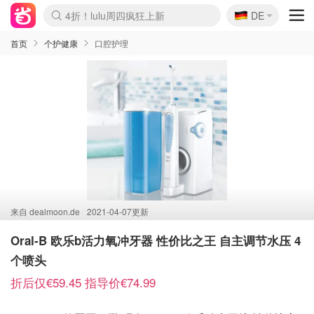
🇩🇪
4折！lulu周四疯狂上新
DE
Boticinal 夏促开抢！
还没结束！&OtherStories大促
Joybuy变相75折 随时失效
速领！Stanley独家85折
疑似霸哥！Camper额外叠85折
Zalando 奥莱闪促！每日更新
Moncler反季囤！5折起+叠9折
Coach Brooklyn仅€192
首页
个护健康
口腔护理
来自
dealmoon.de
2021-04-07更新
Oral-B 欧乐b活力氧冲牙器 性价比之王 自主调节水压 4
个喷头
折后仅€59.45 指导价€74.99