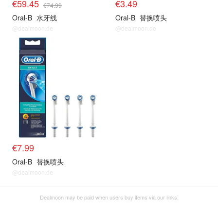
€59.45
€3.49
€74.99
Oral-B
水牙线
Oral-B
替换喷头
@dealmoon.de
@dealmoon.de
€7.99
Oral-B
替换喷头
@dealmoon.de
Dealmoon may be paid when users buy items via our links.