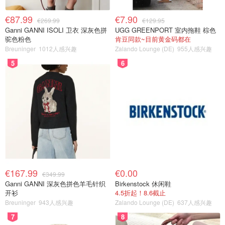
€87.99
€7.90
€269.99
€129.95
Ganni GANNI ISOLI 卫衣 深灰色拼
UGG GREENPORT 室内拖鞋 棕色
驼色粉色
肯豆同款~目前黄金码都在
Breuninger
1012人感兴趣
Zalando Lounge (DE)
955人感兴趣
5
6
€167.99
€0.00
€349.99
Ganni GANNI 深灰色拼色羊毛针织
Birkenstock 休闲鞋
开衫
4.5折起！8.6截止
Breuninger
943人感兴趣
Zalando Lounge (DE)
637人感兴趣
7
8