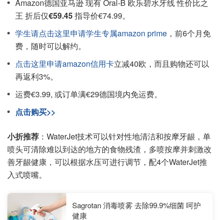
Amazon德国亚马逊 现有 Oral-B 欧乐碧水牙线 性价比之
王 折后仅
€59.45
指导价€74.99。
学生请点击这里申请学生专属amazon prime
，前6个月免
费，随时可以解约。
点击这里申请amazon信用卡
立减40欧，而且购物还可以
再返利3%。
运费€3.99, 或订单满€29德国境内免运费。
点击购买>>
小折推荐
：WaterJet技术可以针对性地清洁和按摩牙龈，单
喷头可清除难以到达的地方的食物残渣，多喷按摩并刺激改
善牙龈健康，可以根据水压可进行调节，配4个WaterJet推
入式喷嘴。
Sagrotan 消毒喷雾 去除99.9%细菌 呵护
健康