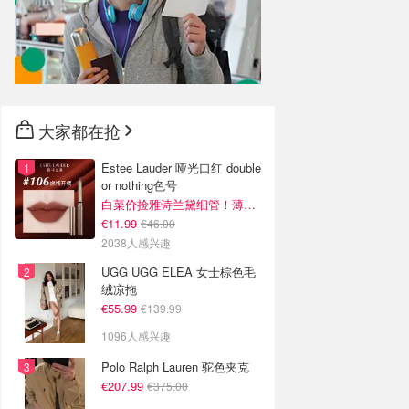
大家都在抢
Estee Lauder 哑光口红 double
or nothing色号
白菜价捡雅诗兰黛细管！薄涂没毛病
€11.99
€46.00
2038人感兴趣
UGG UGG ELEA 女士棕色毛
绒凉拖
€55.99
€139.99
1096人感兴趣
Polo Ralph Lauren 驼色夹克
€207.99
€375.00