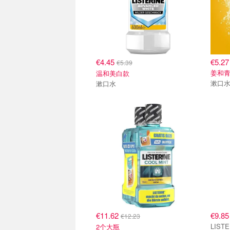
€4.45
€5.27
€5.39
姜和
温和美白款
漱口
漱口水
€11.62
€9.85
€12.23
2个大瓶