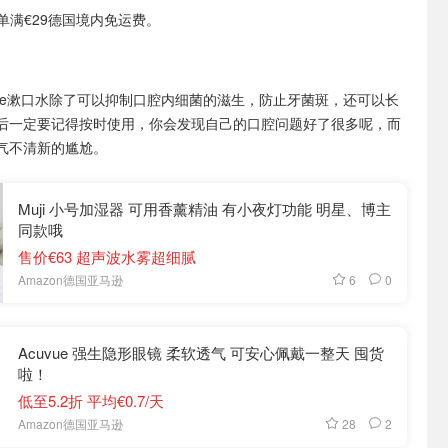
或订单满€29德国境内免运费。
terine漱口水除了可以抑制口腔内细菌的滋生，防止牙菌斑，还可以长
后一定要记得按时使用，你会发现自己的口腔问题好了很多呢，而
气不清新的尴尬。
Muji 小号加湿器 可用香薰精油 有小夜灯功能 明星、博主
同款哦
售价€63 超声波水雾超细腻
6
0
Amazon德国亚马逊
Acuvue 强生隐形眼镜 柔软透气 可安心佩戴一整天 囤货
啦！
低至5.2折 平均€0.7/天
28
2
Amazon德国亚马逊