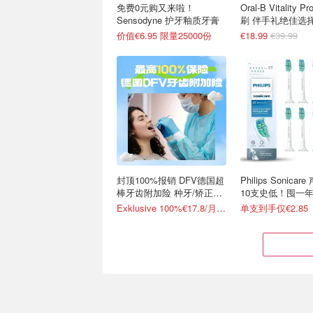
免费0元购又来啦！
Oral-B Vitality 
Sensodyne 护牙釉质牙膏
刷 伴手礼绝佳选
价值€6.95 限量25000份
€18.99
€39.99
封顶100%报销 DFV德国超
Philips Sonica
棒牙齿附加险 种牙/矫正都
10支史低！囤一
能报！
Exklusive 100%€17.8/月起！继续送10欧礼卡
单支到手仅€2.85