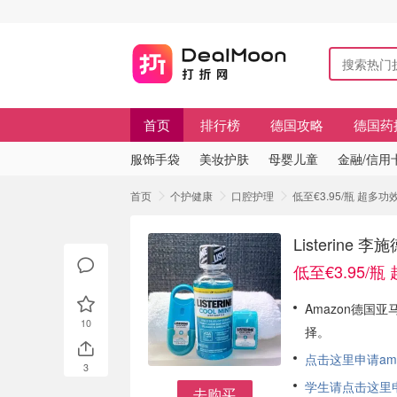
首页
排行榜
德国攻略
德国药
服饰手袋
美妆护肤
母婴儿童
金融/信用
首页
个护健康
口腔护理
低至€3.95/瓶 超多
Listerin
低至€3.95/
Amazon德国亚马
10
择。
点击这里申请am
3
学生请点击这里申请
去购买