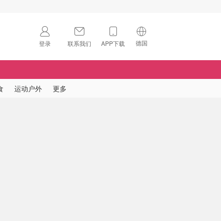
德国
登录
联系我们
APP下载
🇺🇸
美国
🇨🇳
中国
食
运动户外
更多
🇨🇦
加拿大
扫码下载 App
🇬🇧
英国
Download on the
App Store
🇩🇪
德国
Download the
Android App
🇫🇷
法国
🇮🇹
意大利
🇦🇺
澳洲