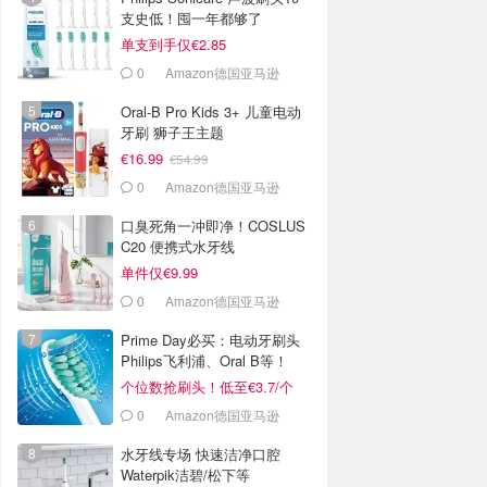
支史低！囤一年都够了
单支到手仅€2.85
0
Amazon德国亚马逊
Oral-B Pro Kids 3+ 儿童电动
牙刷 狮子王主题
€16.99
€54.99
0
Amazon德国亚马逊
口臭死角一冲即净！COSLUS
C20 便携式水牙线
单件仅€9.99
0
Amazon德国亚马逊
Prime Day必买：电动牙刷头
Philips飞利浦、Oral B等！
个位数抢刷头！低至€3.7/个
0
Amazon德国亚马逊
水牙线专场 快速洁净口腔
Waterpik洁碧/松下等