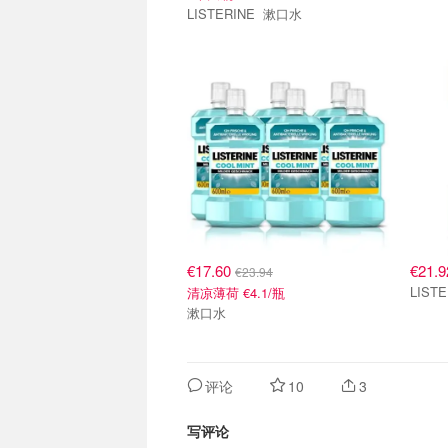
LISTERINE 漱口水
€17.60
€21.9
€23.94
清凉薄荷 €4.1/瓶
漱口水
评论
10
3
写评论