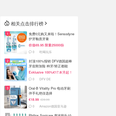
🇳🇿
新西兰
相关点击排行榜
免费0元购又来啦！Sensodyne
护牙釉质牙膏
价值€6.95 限量25000份
0
吃喝玩乐
封顶100%报销 DFV德国超棒
牙齿附加险 种牙/矫正都能
报！
Exklusive 100%€17.8/月起！
继续送10欧礼卡
0
DFV DE
Oral-B Vitality Pro 电动牙刷
伴手礼绝佳选择
€18.99
€39.99
0
Amazon德国亚马逊
Philips Sonicare 声波刷头10