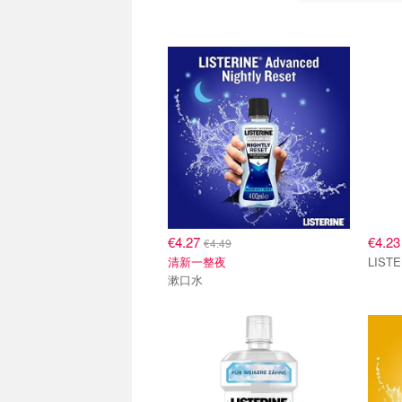
€4.27
€4.2
€4.49
清新一整夜
漱口水