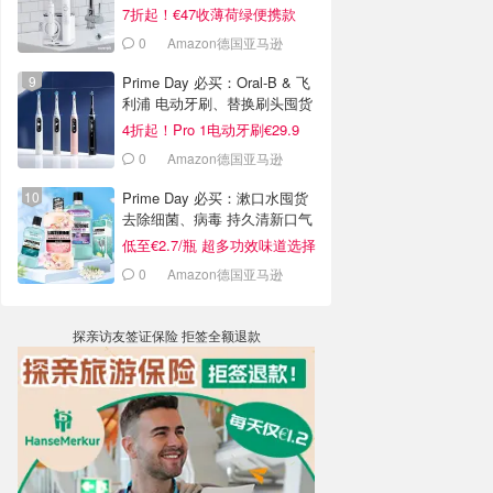
7折起！€47收薄荷绿便携款
0
Amazon德国亚马逊
Prime Day 必买：Oral-B & 飞
利浦 电动牙刷、替换刷头囤货
啦
4折起！Pro 1电动牙刷€29.9
0
Amazon德国亚马逊
Prime Day 必买：漱口水囤货
去除细菌、病毒 持久清新口气
低至€2.7/瓶 超多功效味道选择
0
Amazon德国亚马逊
探亲访友签证保险 拒签全额退款