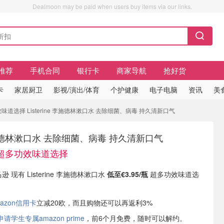
Dealmoon may be paid when users buy items via our links.
推荐
手机合同
银行卡
商家导航
抢好货
卡
家居厨卫
影视/演出/体育
个护健康
电子电脑
资讯
美
功效味道选择 Listerine 李施德林漱口水 去除细菌、病毒 持久清新口气
e 李施德林漱口水 去除细菌、病毒 持久清新口气
瓶 超多功效味道选择
逊 现有 Listerine 李施德林漱口水
低至€3.95/瓶
超多功效味道选
azon信用卡
立减20欧，而且购物还可以再返利3%
学生专属amazon prime
，前6个月免费，随时可以解约。