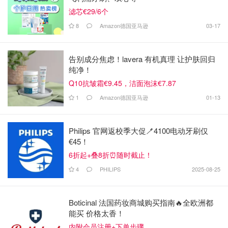
滤芯€29/6个
8
Amazon德国亚马逊
03-17
告别成分焦虑！lavera 有机真理 让护肤回归
纯净！
Q10抗皱霜€9.45，洁面泡沫€7.87
1
Amazon德国亚马逊
01-13
Philips 官网返校季大促🪥4100电动牙刷仅
€45！
6折起+叠8折⏰随时截止！
4
PHILIPS
2025-08-25
Boticinal 法国药妆商城购买指南🔥全欧洲都
能买 价格太香！
内附会员注册+下单步骤