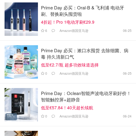
Prime Day 必买：Oral-B & 飞利浦 电动牙
刷、替换刷头囤货啦
4折起！Pro 1电动牙刷€29.9
6
Amazon德国亚马逊
06-25
Prime Day 必买：漱口水囤货 去除细菌、病
毒 持久清新口气
低至€2.7/瓶 超多功效味道选择
0
Amazon德国亚马逊
06-25
Prime Day：Oclean智能声波电动牙刷好价！
智能触控屏+超静音
低至€57.84！40天超长续航
0
Amazon德国亚马逊
06-24