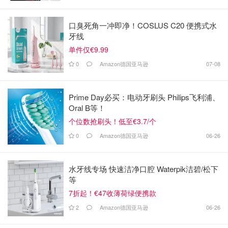
口臭死角一冲即净！COSLUS C20 便携式水
牙线
单件仅€9.99
0
Amazon德国亚马逊
07-08
Prime Day必买：电动牙刷头 Philips飞利浦、
Oral B等！
个位数抢刷头！低至€3.7/个
0
Amazon德国亚马逊
06-26
水牙线专场 快速洁净口腔 Waterpik洁碧/松下
等
7折起！€47收薄荷绿便携款
2
Amazon德国亚马逊
06-26