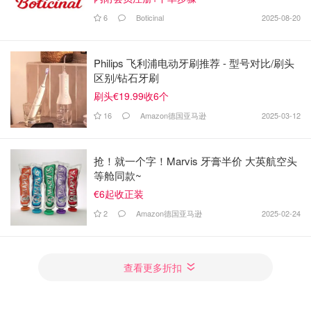
6
Boticinal
2025-08-20
Philips 飞利浦电动牙刷推荐 - 型号对比/刷头
区别/钻石牙刷
刷头€19.99收6个
16
Amazon德国亚马逊
2025-03-12
抢！就一个字！Marvis 牙膏半价 大英航空头
等舱同款~
€6起收正装
2
Amazon德国亚马逊
2025-02-24
查看更多折扣