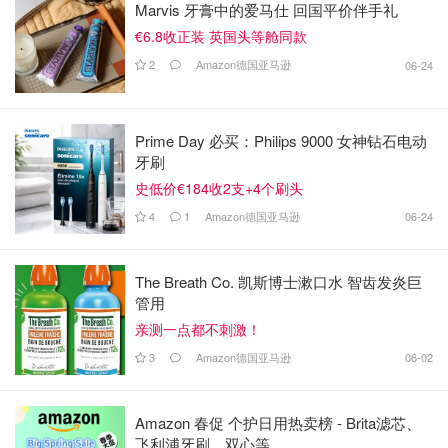
Marvis 牙膏中的爱马仕 回国平价伴手礼
€6.8收正装 英国头等舱同款
2
Amazon德国亚马逊
06-24
Prime Day 必买：Philips 9000 女神钻石电动
牙刷
史低价€184收2支+4个刷头
4
1
Amazon德国亚马逊
06-24
The Breath Co. 凯斯博士漱口水 智齿发炎巨
管用
亲测一点都不刺激！
3
Amazon德国亚马逊
06-02
Amazon 春促 个护日用热卖榜 - Brita滤芯、
飞利浦牙刷、双心等