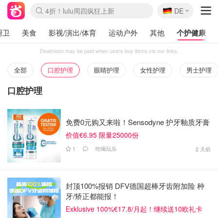
🇩🇪
4折！lulu周四疯狂上新
DE
Boticinal 夏促开抢！
还没结束！&OtherStories大促
Joybuy变相75折 随时失效
速领！Stanley独家85折
疑似霸哥！Camper额外叠85折
Zalando 奥莱闪促！每日更新
Moncler反季囤！5折起+叠9折
Coach Brooklyn仅€192
厨卫
美食
影视/演出/体育
运动户外
其他
个护健康
Dealmoon may be paid when users buy items via our links.
全部
口腔护理
眼睛护理
女性护理
男士护理
口腔护理
免费0元购又来啦！Sensodyne 护牙釉质牙膏
价值€6.95 限量25000份
1
吃喝玩乐
2 天前
封顶100%报销 DFV德国超棒牙齿附加险 种
牙/矫正都能报！
Exklusive 100%€17.8/月起！继续送10欧礼卡