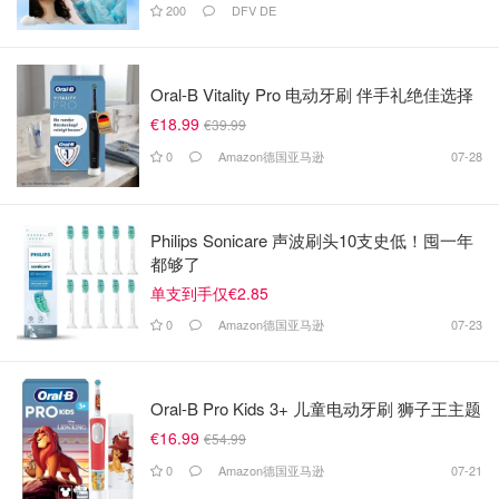
200
DFV DE
Oral-B Vitality Pro 电动牙刷 伴手礼绝佳选择
€18.99
€39.99
0
Amazon德国亚马逊
07-28
Philips Sonicare 声波刷头10支史低！囤一年
都够了
单支到手仅€2.85
0
Amazon德国亚马逊
07-23
Oral-B Pro Kids 3+ 儿童电动牙刷 狮子王主题
€16.99
€54.99
0
Amazon德国亚马逊
07-21