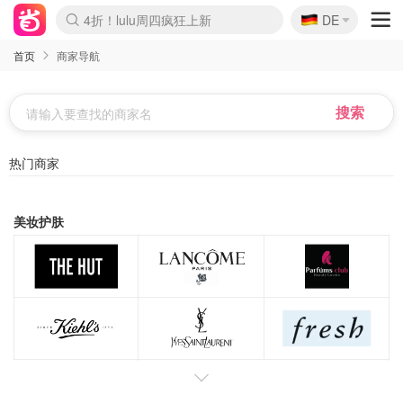
🇩🇪
4折！lulu周四疯狂上新
DE
Boticinal 夏促开抢！
还没结束！&OtherStories大促
Joybuy变相75折 随时失效
速领！Stanley独家85折
疑似霸哥！Camper额外叠85折
Zalando 奥莱闪促！每日更新
Moncler反季囤！5折起+叠9折
Coach Brooklyn仅€192
首页
商家导航
热门商家
美妆护肤