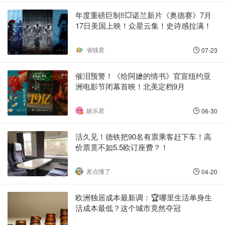
年度重磅巨制‼️💥诺兰新片《奥德赛》7月
17日美国上映！众星云集！史诗感拉满！
省钱君
07-23
催泪预警！《给阿嬷的情书》官宣纽约亚
洲电影节闭幕首映！北美定档9月
娱乐君
06-30
活久见！德铁把90名有票乘客赶下车！高
价票竟不如5.5欧订座费？！
差点懂了
04-20
欧洲独居成本最新调：🏆哪里生活单身生
活成本最低？这个城市竟然夺冠