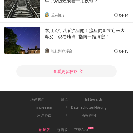
车，旁边还躺着一把铁锤？
差点懂了
04-14
本月又可以看流星雨！流星雨即将迎来大
爆发，观看地点+指南一篇搞定！
地铁到卢浮宫
04-13
查看更多攻略
联系我们
黑五
InRewards
Impressum
Datenschutzerklärung
用户协议
版权声明
触屏版
电脑版
下载App