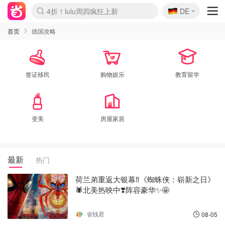
🇩🇪
4折！lulu周四疯狂上新
DE
Boticinal 夏促开抢！
还没结束！&OtherStories大促
Joybuy变相75折 随时失效
速领！Stanley独家85折
疑似霸哥！Camper额外叠85折
Zalando 奥莱闪促！每日更新
Moncler反季囤！5折起+叠9折
Coach Brooklyn仅€192
首页
德国攻略
签证移民
购物娱乐
教育留学
变美
房屋家居
最新
热门
荷兰弟重返大银幕‼️《蜘蛛侠：崭新之日》
🕷️北美热映中❣️阵容豪华✨🤩
省钱君
08-05