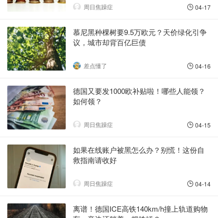
周日焦躁症
04-17
慕尼黑种棵树要9.5万欧元？天价绿化引争
议，城市却背百亿巨债
差点懂了
04-16
德国又要发1000欧补贴啦！哪些人能领？
如何领？
周日焦躁症
04-15
如果在线账户被黑怎么办？别慌！这份自
救指南请收好
周日焦躁症
04-14
离谱！德国ICE高铁140km/h撞上轨道购物