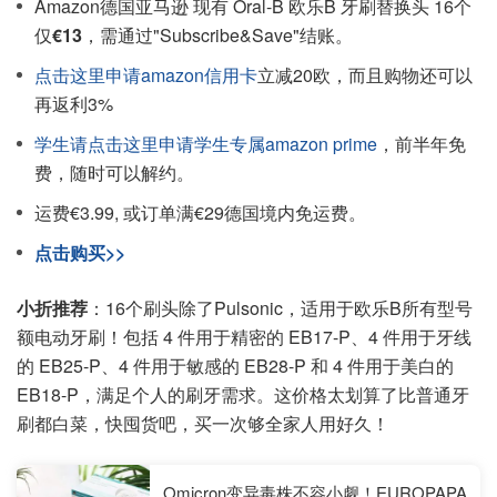
Amazon德国亚马逊 现有 Oral-B 欧乐B 牙刷替换头 16个
仅
€13
，需通过"Subscribe&Save"结账。
点击这里申请amazon信用卡
立减20欧，而且购物还可以
再返利3%
学生请点击这里申请学生专属amazon prime
，前半年免
费，随时可以解约。
运费€3.99, 或订单满€29德国境内免运费。
点击购买>>
小折推荐
：16个刷头除了Pulsonic，适用于欧乐B所有型号
额电动牙刷！包括 4 件用于精密的 EB17-P、4 件用于牙线
的 EB25-P、4 件用于敏感的 EB28-P 和 4 件用于美白的
EB18-P，满足个人的刷牙需求。这价格太划算了比普通牙
刷都白菜，快囤货吧，买一次够全家人用好久！
Omicron变异毒株不容小觑！EUROPAPA