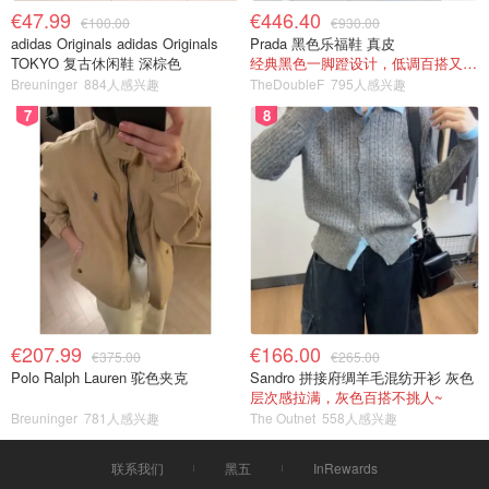
€47.99
€446.40
€100.00
€930.00
adidas Originals adidas Originals
Prada 黑色乐福鞋 真皮
TOKYO 复古休闲鞋 深棕色
经典黑色一脚蹬设计，低调百搭又高级
Breuninger
884人感兴趣
TheDoubleF
795人感兴趣
7
8
€207.99
€166.00
€375.00
€265.00
Polo Ralph Lauren 驼色夹克
Sandro 拼接府绸羊毛混纺开衫 灰色
层次感拉满，灰色百搭不挑人~
Breuninger
781人感兴趣
The Outnet
558人感兴趣
联系我们
黑五
InRewards