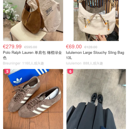
€279.99
€69.00
€595.00
€128.00
Polo Ralph Lauren 单肩包 橄榄绿金
lululemon Large Slouchy Sling Bag
色
13L
Breuninger
1160人感兴趣
lululemon
888人感兴趣
5
6