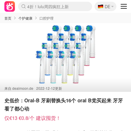
🇩🇪
4折！lulu周四疯狂上新
DE
Boticinal 夏促开抢！
还没结束！&OtherStories大促
Joybuy变相75折 随时失效
速领！Stanley独家85折
疑似霸哥！Camper额外叠85折
Zalando 奥莱闪促！每日更新
Moncler反季囤！5折起+叠9折
Coach Brooklyn仅€192
首页
个护健康
口腔护理
来自
dealmoon.de
2022-12-12更新
史低价：Oral-B 牙刷替换头16个 oral B党买起来 牙牙
看了都心动
仅€13 €0.8/个 建议囤货！