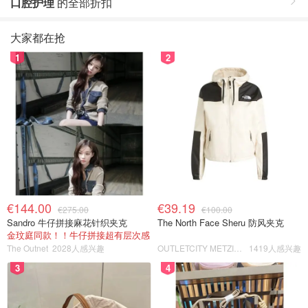
口腔护理
的全部折扣
大家都在抢
1
2
€144.00
€39.19
€275.00
€100.00
Sandro 牛仔拼接麻花针织夹克
The North Face Sheru 防风夹克
金玟庭同款！！牛仔拼接超有层次感
The Outnet
2028人感兴趣
OUTLETCITY METZINGEN
1419人感兴趣
3
4