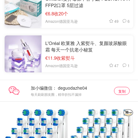
FFP2口罩 5层过滤
€6.8收20个
49
6
Amazon德国亚马逊
L'Oréal 欧莱雅 入紫熨斗、复颜玻尿酸眼
霜 每天一个抗老小秘笈
€11.9收紫熨斗
47
1
Amazon德国亚马逊
加小编微信：
复制
每天刷刷朋友圈，精华折扣不漏掉