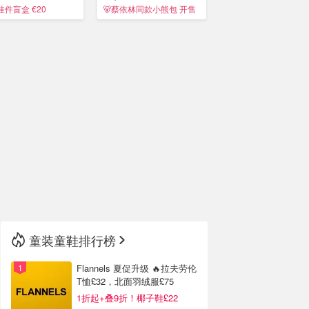
空龙
线
件盲盒 €20
🐻蔡依林同款小熊包 开售
定价€38/€65
🇳🇿
新西兰
童装童鞋排行榜
Flannels 夏促升级 🔥拉夫劳伦
T恤£32，北面羽绒服£75
1折起+叠9折！椰子鞋£22