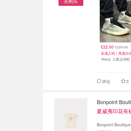
去购买
£22.00
£220.00
全成人码！简直白
Yeezy 儿童运动鞋
评论
3
Bonpoint 
夏威夷印花有机