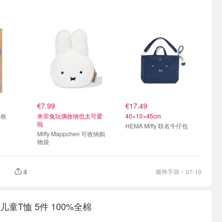
€7.99
€17.49
4枚
米菲兔玩偶收纳也太可爱
40×10×45cm
啦
HEMA Miffy 联名牛仔包
Miffy Mappchen 可收纳购
物袋
4
服饰手袋
07-10
儿童T恤 5件 100%全棉