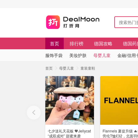
首页
排行榜
德国攻略
德国药
服饰手袋
美妆护肤
母婴儿童
金融/信用
首页
母婴儿童
童装童鞋
七夕送礼天花板 💖Jellycat
Flannels 夏促升级 
“成双成对” 甜蜜来袭
劳伦T恤£32，北面