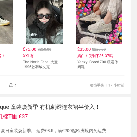
£75.00
£35.00
£250.00
£220.00
送！
XXL有
奶白！仅剩下36-37码
The North Face 大童
Yeezy Boost 700 缓震休
1996款羽绒夹克
闲鞋
4
服饰手袋
17 小时前
Boutique 童装焕新季 有机刺绣连衣裙半价入！
棉T恤 €37
Bonpoint Boutique 夏日童装焕新季。 运费€6.9，满€200起欧洲境内免运费