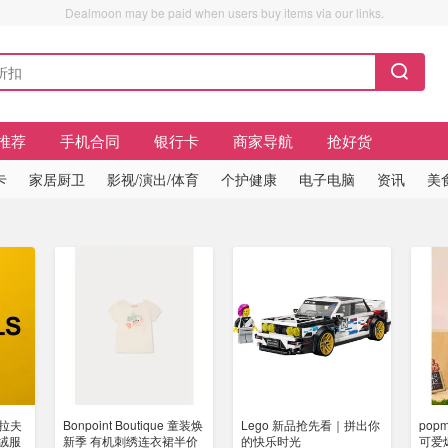
Dealmoon may be paid when users buy items via our links.
推荐
手机合同
银行卡
商家导航
抢好货
卡
家居厨卫
影视/演出/体育
个护健康
电子电脑
资讯
美
拉夫
Bonpoint Boutique 童装焕
Lego 新品抢先看｜拼出你
pop
羽绒服
新季 有机刺绣连衣裙半价
的快乐时光
可爱