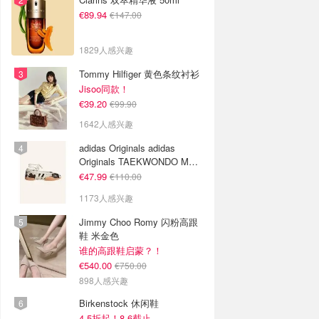
€89.94
€147.00
1829人感兴趣
Tommy Hilfiger 黄色条纹衬衫
Jisoo同款！
€39.20
€99.90
1642人感兴趣
adidas Originals adidas
Originals TAEKWONDO MEI
芭蕾鞋 棕色米色
€47.99
€110.00
1173人感兴趣
Jimmy Choo Romy 闪粉高跟
鞋 米金色
谁的高跟鞋启蒙？！
€540.00
€750.00
898人感兴趣
Birkenstock 休闲鞋
4.5折起！8.6截止