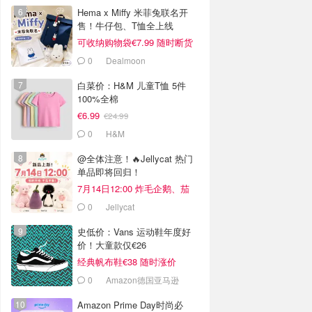
Hema x Miffy 米菲兔联名开
售！牛仔包、T恤全上线
可收纳购物袋€7.99 随时断货
0
Dealmoon
白菜价：H&M 儿童T恤 5件
100%全棉
€6.99
€24.99
0
H&M
@全体注意！🔥Jellycat 热门
单品即将回归！
7月14日12:00 炸毛企鹅、茄
总！
0
Jellycat
史低价：Vans 运动鞋年度好
价！大童款仅€26
经典帆布鞋€38 随时涨价
0
Amazon德国亚马逊
Amazon Prime Day时尚必