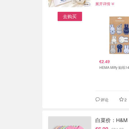
展开详情
去购买
€2.49
HEMA Miffy 贴纸1
评论
2
白菜价：H&M 
€6.99