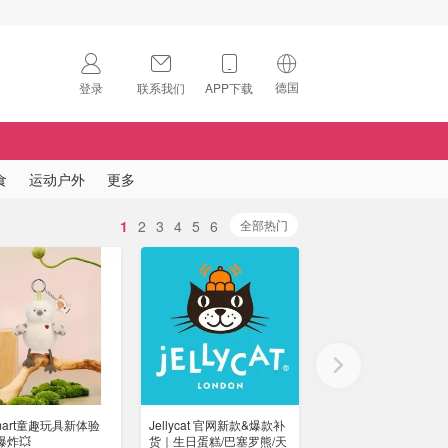
德国
登录
联系我们
APP下载
🇺🇸
美国
🇨🇳
中国
食
运动户外
更多
🇨🇦
加拿大
1
2
3
4
5
6
扫码下载 App
全部热门
🇬🇧
英国
Download on the
App Store
🇩🇪
德国
Download the
Android App
🇫🇷
法国
🇮🇹
意大利
mart童趣玩具新体验
Jellycat 官网新款&爆款补
可爱值严重超标🚨Jellyc
🇦🇺
澳洲
爆炸💥
货｜生日蛋糕/巴塞罗熊/天
木尔希精灵&布雷蒂雪