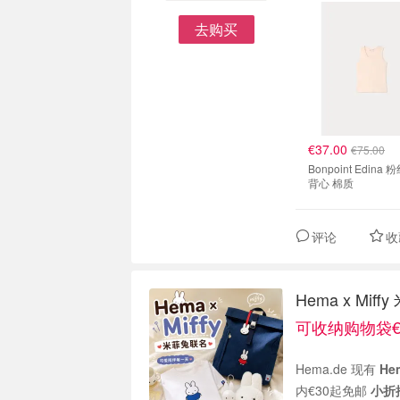
去购买
€37.00
€75.00
Bonpoint Edina
背心 棉质
评论
收
Hema x M
可收纳购物袋€7
Hema.de 现有
He
内€30起免邮
小折