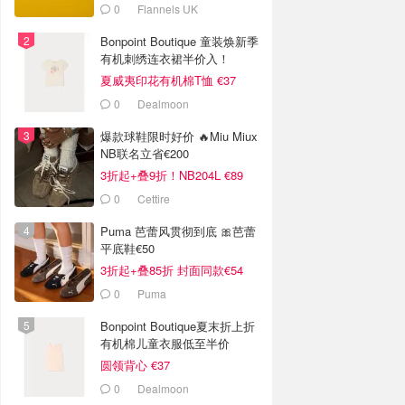
0
Flannels UK
Bonpoint Boutique 童装焕新季
有机刺绣连衣裙半价入！
夏威夷印花有机棉T恤 €37
0
Dealmoon
爆款球鞋限时好价 🔥Miu Miux
NB联名立省€200
3折起+叠9折！NB204L €89
0
Cettire
Puma 芭蕾风贯彻到底 🎀芭蕾
平底鞋€50
3折起+叠85折 封面同款€54
0
Puma
Bonpoint Boutique夏末折上折
有机棉儿童衣服低至半价
圆领背心 €37
0
Dealmoon