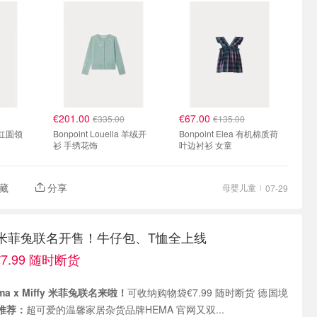
€201.00
€67.00
€335.00
€135.00
 粉红圆领
Bonpoint Louella 羊绒开
Bonpoint Elea 有机棉质荷
衫 手绣花饰
叶边衬衫 女童
藏
分享
母婴儿童
07-29
iffy 米菲兔联名开售！牛仔包、T恤全上线
.99 随时断货
ma x Miffy 米菲兔联名来啦！
可收纳购物袋€7.99 随时断货 德国境
推荐：
超可爱的温馨家居杂货品牌HEMA 官网又双...