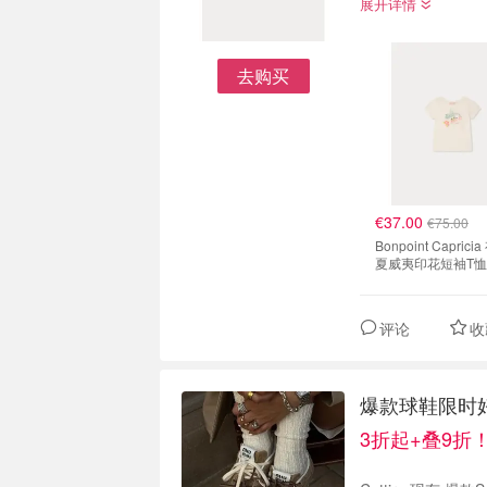
展开详情
去购买
€37.00
€75.00
Bonpoint Capric
夏威夷印花短袖T恤
评论
收
爆款球鞋限时好价 
3折起+叠9折！N