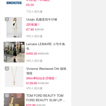
€0.00
733人感兴趣
Uniqlo 高腰直筒牛仔裤
2折捡漏！
€7.90
€39.90
590人感兴趣
Lemaire LEMAIRE 小号牛角
包
€455.00
€650.00
460人感兴趣
Vivienne Westwood Orb 镶饰
项链
26ss单钻仙女泪项链！
€129.60
€180.00
450人感兴趣
TOM FORD BEAUTY TOM
FORD BEAUTY SLIM LIP
COLOR SHINE 口红 open
€23.99
€39.00