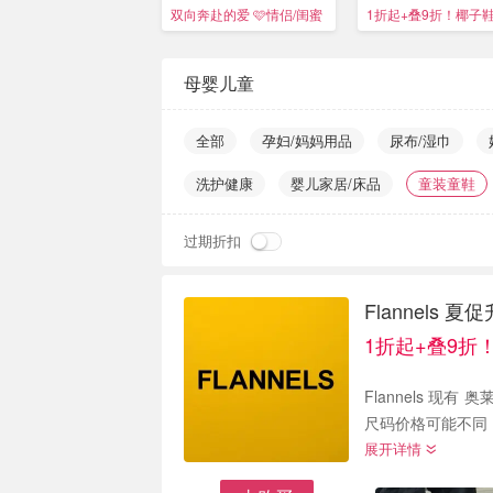
£75
双向奔赴的爱 🩷情侣/闺蜜
1折起+叠9折！椰子鞋
送礼
母婴儿童
全部
孕妇/妈妈用品
尿布/湿巾
洗护健康
婴儿家居/床品
童装童鞋
过期折扣
Flannels 
1折起+叠9折
Flannels 现有 
展开详情