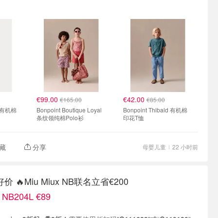
€99.00
€42.00
€165.00
€85.00
ia 有机棉
Bonpoint Boutique Loyal
Bonpoint Thibald 有机棉
条纹领纯棉Polo衫
印花T恤
藏
分享
母婴儿童
22 小时前
🔥Miu Miux NB联名立省€200
B204L €89