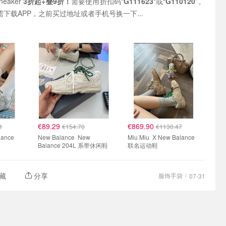
neaker
3折起+叠9折！
需要使用折扣码"
G111623
"或“
G110120
”。
注‮新册‬账户，需下载APP，之前买过地址或者手机号换一下...
€89.29
€869.90
1
€154.70
€1130.47
New Balance New
Miu Miu X New Balance
Balance 204L 系带休闲鞋
联名运动鞋
藏
分享
服饰手袋
07-31