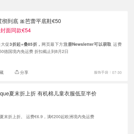
贯彻到底 🎀芭蕾平底鞋€50
 封面同款€54
鞋大促
3折起+叠85折，
网页最下方
注册Newsletter可以获取
运费
€4.95，或订单满€50德国境内免运费 折扣截止到8月2日
藏
分享
服饰手袋
07-30
Boutique夏末折上折 有机棉儿童衣服低至半价
Bonpoint Boutique夏末折上折。 运费€6.9，满€200起欧洲境内免运费