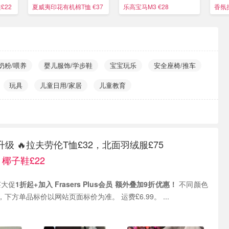
入！
£22
夏威夷印花有机棉T恤 €37
乐高宝马M3 €28
香氛挂
奶粉/喂养
婴儿服饰/学步鞋
宝宝玩乐
安全座椅/推车
玩具
儿童日用/家居
儿童教育
夏促升级 🔥拉夫劳伦T恤£32，北面羽绒服£75
！椰子鞋£22
奥莱大促
1折起+加入 Frasers Plus会员 额外叠加9折优惠！
不同颜色
尺码价格可能不同，下方单品标价以网站页面标价为准。 运费£6.99。 ...