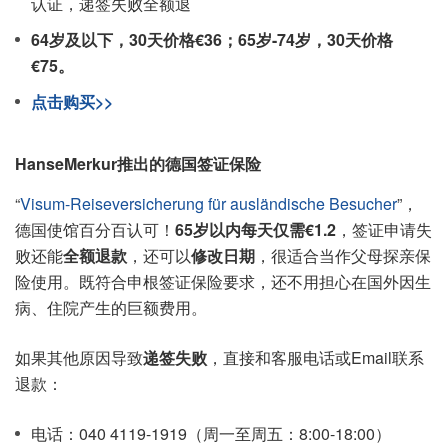
认证，递签失败全额退
64岁及以下，30天价格€36；65岁-74岁，30天价格
€75。
点击购买>>
HanseMerkur推出的德国签证保险
“
Visum-Reise­ver­si­che­rung für auslän­di­sche Besu­cher
”，
德国使馆百分百认可！
65岁以内每天仅需€1.2
，签证申请失
败还能
全额退款
，还可以
修改日期
，很适合当作父母探亲保
险使用。既符合申根签证保险要求，还不用担心在国外因生
病、住院产生的巨额费用
。
如果其他原因导致
递签失败
，直接和客服电话或Email联系
退款：
电话：040 4119-1919（周一至周五：8:00-18:00）