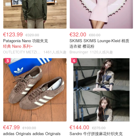
€123.99
€32.00
€320.00
€80.00
Patagonia Nano 功能夹克
SKIMS SKIMS Lounge-Kleid 棉质
经典 Nano 系列~
连衣裙 樱花粉
OUTLETCITY METZINGEN
1461人感兴趣
Breuninger
1120人感兴趣
5
6
€47.99
€144.00
€100.00
€275.00
adidas Originals adidas Originals
Sandro 牛仔拼接麻花针织夹克