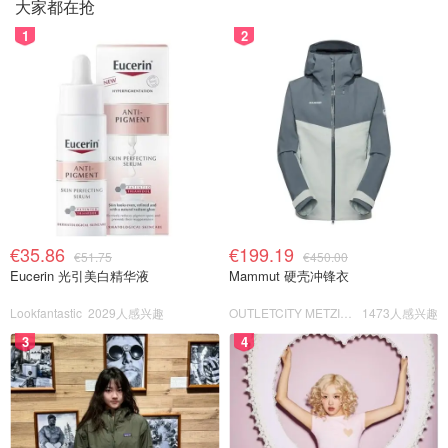
大家都在抢
1
2
€35.86
€199.19
€51.75
€450.00
Eucerin 光引美白精华液
Mammut 硬壳冲锋衣
Lookfantastic
2029人感兴趣
OUTLETCITY METZINGEN
1473人感兴趣
3
4