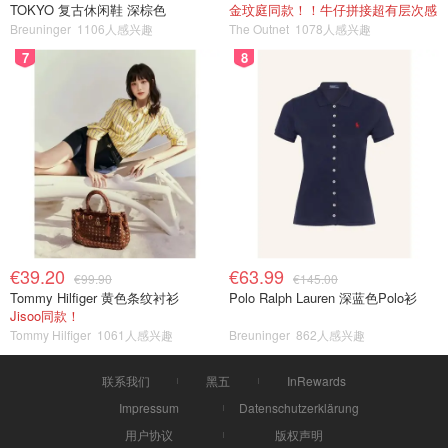
TOKYO 复古休闲鞋 深棕色
金玟庭同款！！牛仔拼接超有层次感
Breuninger
1106人感兴趣
The Outnet
1078人感兴趣
7
8
€39.20
€63.99
€99.90
€145.00
Tommy Hilfiger 黄色条纹衬衫
Polo Ralph Lauren 深蓝色Polo衫
Jisoo同款！
Tommy Hilfiger
1061人感兴趣
Breuninger
862人感兴趣
联系我们
黑五
InRewards
Impressum
Datenschutzerklärung
用户协议
版权声明