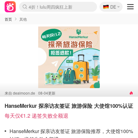
🇩🇪
4折！lulu周四疯狂上新
DE
Boticinal 夏促开抢！
还没结束！&OtherStories大促
Joybuy变相75折 随时失效
速领！Stanley独家85折
疑似霸哥！Camper额外叠85折
Zalando 奥莱闪促！每日更新
Moncler反季囤！5折起+叠9折
Coach Brooklyn仅€192
首页
其他
来自
dealmoon.de
08-04更新
HanseMerkur 探亲访友签证 旅游保险 大使馆100%认证
每天仅€1.2 递签失败全额退
HanseMerkur 探亲访友签证 旅游保险推荐，大使馆100%