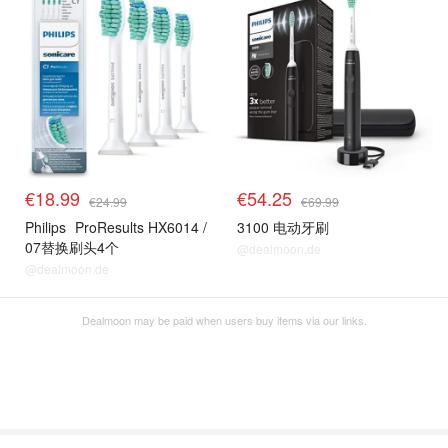
€18.99
€54.25
€24.99
€69.99
Philips
ProResults HX6014 /
3100 电动牙刷
07替换刷头4个
@dealmoon.de
@dealmoon.de
Dealmoon may be paid when users buy items via our links.