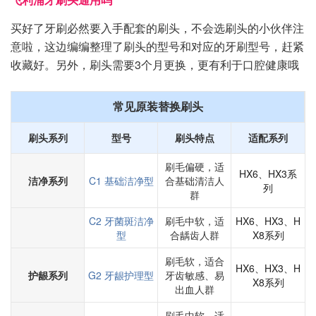
买好了牙刷必然要入手配套的刷头，不会选刷头的小伙伴注
意啦，这边编编整理了刷头的型号和对应的牙刷型号，赶紧
收藏好。另外，刷头需要3个月更换，更有利于口腔健康哦
常见原装替换刷头
刷头系列
型号
刷头特点
适配系列
刷毛偏硬，适
HX6、HX3系
洁净系列
C1 基础洁净型
合基础清洁人
列
群
C2 牙菌斑洁净
刷毛中软，适
HX6、HX3、H
型
合龋齿人群
X8系列
刷毛软，适合
HX6、HX3、H
护龈系列
G2 牙龈护理型
牙齿敏感、易
X8系列
出血人群
刷毛中软，适