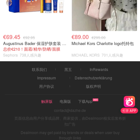
€69.45
€89.00
€92.95
€295.00
Augustinus Bader 保湿护肤套装 TFC8®
Michael Kors Charlotte logo托特包
总价€210！面霜/精华/防晒/面膜
Sephora
738人感兴趣
MICHAEL KORS
701人感兴趣
联系我们
黑五
InRewards
Impressum
Datenschutzerklärung
用户协议
版权声明
触屏版
电脑版
下载App
contact@dazhe.de
打开 APP
页面信息由用户分享或品牌、商家提供，由Dealmoon核实后发布折
扣广告
Dealmoon may get paid by brands or deals when user buy
through links