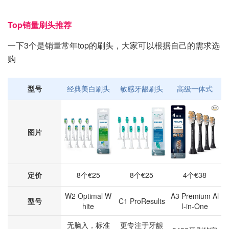
Top销量刷头推荐
一下3个是销量常年top的刷头，大家可以根据自己的需求选
购
型号
经典美白刷头
敏感牙龈刷头
高级一体式
图片
定价
8个€25
8个€25
4个€38
W2 Optimal W
A3 Premium Al
型号
C1 ProResults
hite
l-in-One
无脑入，标准
更专注于牙龈