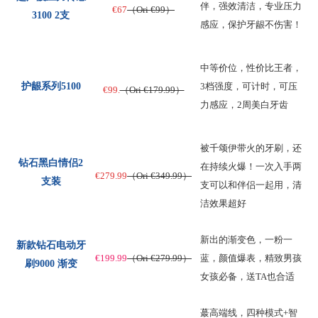
伴，强效清洁，专业压力
€67
（Ori €99）
3100 2支
感应，保护牙龈不伤害！
中等价位，性价比王者，
护龈系列5100
3档强度，可计时，可压
€99.
（Ori €179.99）
力感应，2周美白牙齿
被千颂伊带火的牙刷，还
钻石黑白情侣2
在持续火爆！一次入手两
€279.99
（Ori €349.99）
支装
支可以和伴侣一起用，清
洁效果超好
新出的渐变色，一粉一
新款钻石电动牙
€199.99
（Ori €279.99）
蓝，颜值爆表，精致男孩
刷9000 渐变
女孩必备，送TA也合适
蕞高端线，四种模式+智