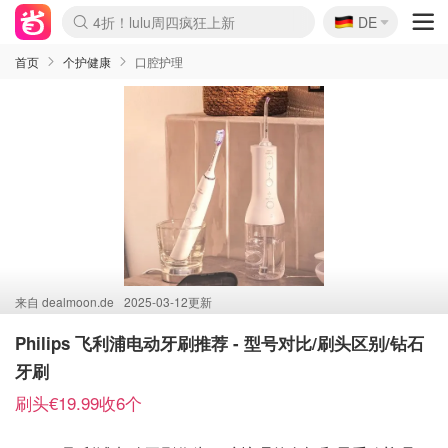
🇩🇪
4折！lulu周四疯狂上新
DE
Boticinal 夏促开抢！
还没结束！&OtherStories大促
Joybuy变相75折 随时失效
速领！Stanley独家85折
疑似霸哥！Camper额外叠85折
Zalando 奥莱闪促！每日更新
Moncler反季囤！5折起+叠9折
Coach Brooklyn仅€192
首页
个护健康
口腔护理
来自
dealmoon.de
2025-03-12更新
Philips 飞利浦电动牙刷推荐 - 型号对比/刷头区别/钻石
牙刷
刷头€19.99收6个