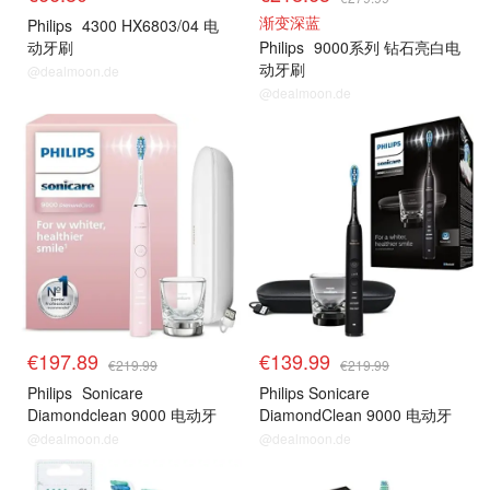
渐变深蓝
Philips
4300 HX6803/04 电
动牙刷
Philips
9000系列 钻石亮白电
动牙刷
@dealmoon.de
@dealmoon.de
€197.89
€139.99
€219.99
€219.99
Philips
Sonicare
Philips Sonicare
Diamondclean 9000 电动牙
DiamondClean 9000 电动牙
刷
刷
@dealmoon.de
@dealmoon.de