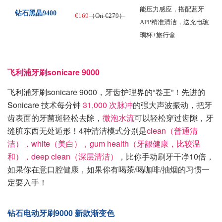
能压力感应，搭配蓝牙
钻石黑晶9400
€169
（Ori €279）
APP精准清洁，送充电玻
璃杯+旅行盒
飞利浦牙刷sonicare 9000
飞利浦牙刷sonicare 9000，牙齿护理界的“卷王”！先进的
Sonicare 技术每分钟
31,000 次脉冲
的强大声波振动，把牙
齿表面的牙菌斑轻松去除，
微泡水流
可以轻松穿过齿隙，牙
缝脏东西无处遁形！4种清洁模式分别是
clean（普通清
洁），white（美白），gum health（牙龈健康，比较温
和），deep clean（深层清洁）
，比你手动刷牙干净10倍，
如果你在意口腔健康，如果你有喝茶/喝咖啡/抽烟的习惯一
定要入手！
钻石电动牙刷9000 新款渐变色