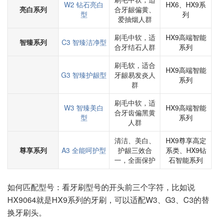
W2 钻石亮白
HX6、HX9系
亮白系列
合牙龈偏黄、
型
列
爱抽烟人群
刷毛中软，适
HX9高端智能
智臻系列
C3 智臻洁净型
合牙结石人群
系列
刷毛软，适合
HX9高端智能
G3 智臻护龈型
牙龈易发炎人
系列
群
刷毛中软，适
W3 智臻美白
HX9高端智能
合牙齿偏黑黄
型
系列
人群
清洁、美白、
HX9尊享高定
尊享系列
A3 全能呵护型
护龈三效合
系类、HX9钻
一，全面保护
石智能系列
如何匹配型号：看牙刷型号的开头前三个字符，比如说
HX9064就是HX9系列的牙刷，可以适配W3、G3、C3的替
换牙刷头。