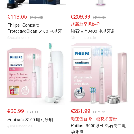
€119.05
€209.99
€134.99
€279.99
超新款罕见好价
Philips
Sonicare
ProtectiveClean 5100 电动牙
钻石洁净9400 电动牙刷
刷
@dealmoon.de
@dealmoon.de
€36.99
€261.99
€69.99
€279.99
渐变色首降！樱花渐变粉
Sonicare 3100 电动牙刷
Philips
9000系列 钻石亮白电
@dealmoon.de
动牙刷