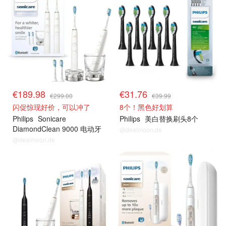
€189.98
€31.76
€299.00
€39.99
闪促惊现好价，可以冲了
8个！黑色好划算
Philips
Sonicare
Philips
美白替换刷头8个
DiamondClean 9000 电动牙
@dealmoon.de
刷
@dealmoon.de