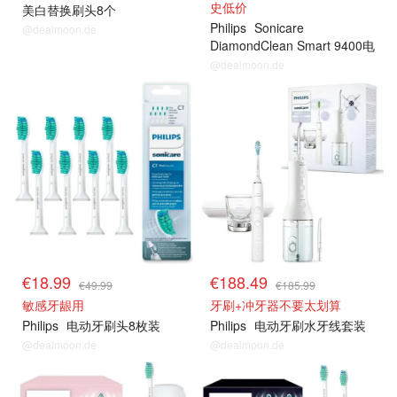
史低价
美白替换刷头8个
Philips
Sonicare
@dealmoon.de
DiamondClean Smart 9400电
动牙刷
@dealmoon.de
€18.99
€188.49
€49.99
€185.99
敏感牙龈用
牙刷+冲牙器不要太划算
Philips
电动牙刷头8枚装
Philips
电动牙刷水牙线套装
@dealmoon.de
@dealmoon.de