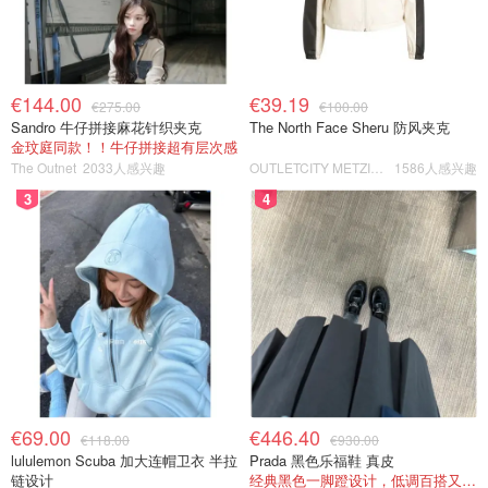
€144.00
€39.19
€275.00
€100.00
Sandro 牛仔拼接麻花针织夹克
The North Face Sheru 防风夹克
金玟庭同款！！牛仔拼接超有层次感
The Outnet
2033人感兴趣
OUTLETCITY METZINGEN
1586人感兴趣
3
4
€69.00
€446.40
€118.00
€930.00
lululemon Scuba 加大连帽卫衣 半拉
Prada 黑色乐福鞋 真皮
链设计
经典黑色一脚蹬设计，低调百搭又高级