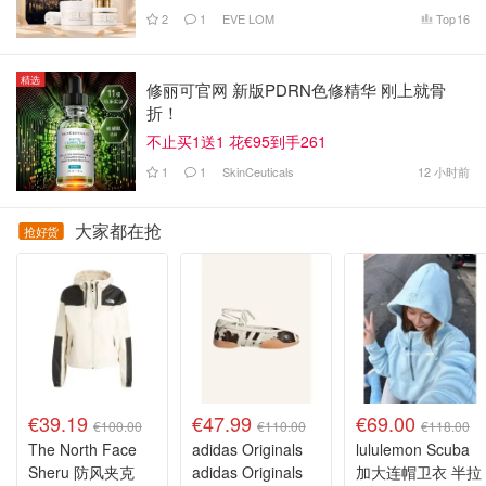
2
1
EVE LOM
Top
16
精选
修丽可官网 新版PDRN色修精华 刚上就骨
折！
不止买1送1 花€95到手261
1
1
SkinCeuticals
12 小时前
大家都在抢
抢好货
€39.19
€47.99
€69.00
€100.00
€110.00
€118.00
The North Face
adidas Originals
lululemon Scuba
Sheru 防风夹克
adidas Originals
加大连帽卫衣 半拉