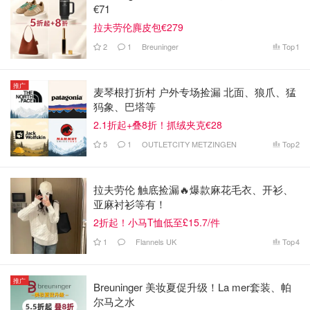
€71
拉夫劳伦麂皮包€279
2
1
Breuninger
Top
1
推广
麦琴根打折村 户外专场捡漏 北面、狼爪、猛
犸象、巴塔等
2.1折起+叠8折！抓绒夹克€28
5
1
OUTLETCITY METZINGEN
Top
2
拉夫劳伦 触底捡漏🔥爆款麻花毛衣、开衫、
亚麻衬衫等有！
2折起！小马T恤低至£15.7/件
1
Flannels UK
Top
4
推广
Breuninger 美妆夏促升级！La mer套装、帕
尔马之水