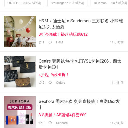
TAEKWONDO
链设计
OUTLETCITY METZINGEN
340人感兴趣
Breuninger
511人感兴趣
lululemon
260人感兴趣
MEI 芭蕾鞋 棕色米
色
H&M x 迪士尼 x Sanderson 三方联名 小熊维
尼系列太治愈
8折今晚截！🧸超萌玩偶€12
1
H&M
11 小时前
Cettire 奢牌钱包/卡包💥YSL卡包€206，西太
后卡包€91
4折起+额外9折！
2
Cettire
11 小时前
Sephora 周末狂欢 奥莱直接减！白送Dior发
卡
3.2折起！AB蓝罐4件套€69
0
Sephora
11 小时前