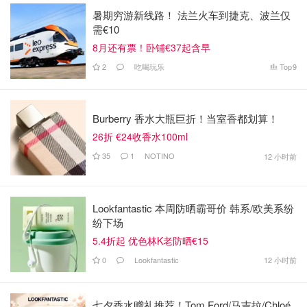
暑期穷游新线路！ 法兰火车到捷克、波兰仅
需€10
8月还有票！卧铺€37起含早
2
吃喝玩乐
Top
9
Burberry 香水大瓶巨折！当室香都划算！
26折 €24收香水100ml
35
1
NOTINO
12 小时前
Lookfantastic 本周防晒霸哥价 韩系/欧美系纷
纷下场
5.4折起 优色林K老防晒€15
0
Lookfantastic
12 小时前
七夕香水赠礼推荐！Tom Ford/马吉拉/Chloé