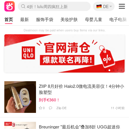
🇩🇪
4折！lulu周四疯狂上新
DE
Boticinal 夏促开抢！
还没结束！&OtherStories大促
Joybuy变相75折 随时失效
速领！Stanley独家85折
疑似霸哥！Camper额外叠85折
Zalando 奥莱闪促！每日更新
Moncler反季囤！5折起+叠9折
Coach Brooklyn仅€192
首页
最新
服饰手袋
美妆护肤
母婴儿童
电子电脑
Dealmoon may be paid when users buy items via our links.
1
2
3
4
5
ZIIP 8月好价 Halo2.0微电流美容仪！4分钟小
脸塑型
到手€360！
0
Ziip DE
11 小时前
推广
Breuninger "最后机会"叠加8折 UGG超迷你