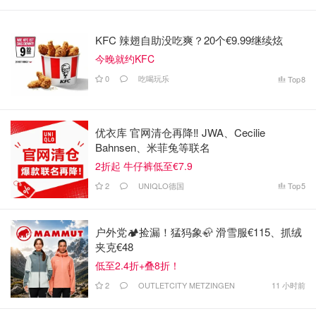
KFC 辣翅自助没吃爽？20个€9.99继续炫
今晚就约KFC
0
吃喝玩乐
Top
8
优衣库 官网清仓再降‼️ JWA、Cecilie
Bahnsen、米菲兔等联名
2折起 牛仔裤低至€7.9
2
UNIQLO德国
Top
5
户外党🏕️捡漏！猛犸象🦣 滑雪服€115、抓绒
夹克€48
低至2.4折+叠8折！
2
OUTLETCITY METZINGEN
11 小时前