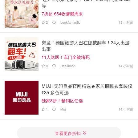
等
7折起 €54收慵懒周末
2
Lookfantastic
13 小时前
突发！德国旅游大巴在挪威翻车！34人出游
出事
11人送医！车门全被堵死
0
Dealmoon
14 小时前
MUJI 无印良品官网精选🔥家居服睡衣套装仅
€35 多色可选
独家8折！畅销区任选
1
Muji
14 小时前
查看更多折扣