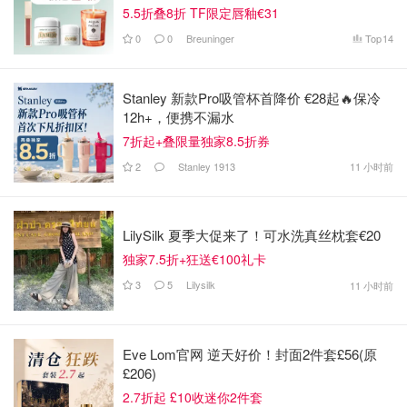
5.5折叠8折 TF限定唇釉€31
0
0
Breuninger
Top
14
Stanley 新款Pro吸管杯首降价 €28起🔥保冷
12h+，便携不漏水
7折起+叠限量独家8.5折券
2
Stanley 1913
11 小时前
LilySilk 夏季大促来了！可水洗真丝枕套€20
独家7.5折+狂送€100礼卡
3
5
Lilysilk
11 小时前
Eve Lom官网 逆天好价！封面2件套£56(原
£206)
2.7折起 £10收迷你2件套