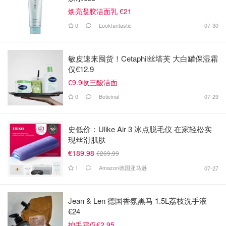
焕亮凝胶洁面乳 €21
0
Lookfantastic
07-30
敏皮速来囤货！Cetaphil丝塔芙 大白罐保湿霜
仅€12.9
€9.9收三酸洁面
0
Boticinal
07-29
史低价：Ulike Air 3 冰点脱毛仪 在家轻松实
现丝滑肌肤
€189.98
€269.99
1
Amazon德国亚马逊
07-27
Jean & Len 德国香氛黑马 1.5L荔枝洗手液
€24
护手霜仅€2.95