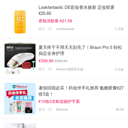
Lookfantastic DE彩妆香水焕新 定妆喷雾
€25.65
香氛润肤膏 €21.56
0
Lookfantastic
2 天前
夏天终于不用天天刮毛了！Braun Pro 5 轻松
搞定全身护理
€359.99
€646.99
0
Amazon德国亚马逊
3 天前
暑假回国必买！药妆伴手礼推荐 氨糖胶囊€27
收3盒！
€10收2支欧缇丽护手霜
5
Boticinal
08-05