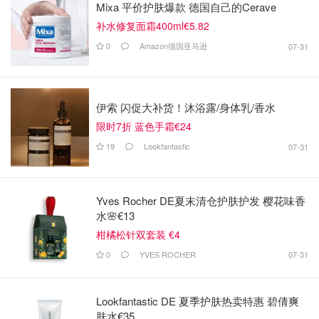
Mixa 平价护肤爆款 德国自己的Cerave
补水修复面霜400ml€5.82
0
Amazon德国亚马逊
07-31
伊索 闪促大补货！沐浴露/身体乳/香水
限时7折 蓝色手霜€24
19
Lookfantastic
07-31
Yves Rocher DE夏末清仓护肤护发 樱花味香
水🌸€13
柑橘松针双套装 €4
0
YVES ROCHER
07-31
Lookfantastic DE 夏季护肤热卖特惠 碧倩爽
肤水€35