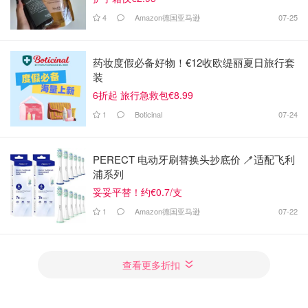
4
Amazon德国亚马逊
07-25
药妆度假必备好物！€12收欧缇丽夏日旅行套
装
6折起 旅行急救包€8.99
1
Boticinal
07-24
PERECT 电动牙刷替换头抄底价 🪥适配飞利
浦系列
妥妥平替！约€0.7/支
1
Amazon德国亚马逊
07-22
查看更多折扣