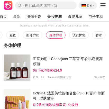
🇩🇪
4折！lulu周四疯狂上新
DE
Boticinal 夏促开抢！
还没结束！&OtherStories大促
Joybuy变相75折 随时失效
速领！Stanley独家85折
疑似霸哥！Camper额外叠85折
Zalando 奥莱闪促！每日更新
Moncler反季囤！5折起+叠9折
Coach Brooklyn仅€192
首页
最新
服饰手袋
美妆护肤
母婴儿童
电子电脑
Dealmoon may be paid when users buy items via our links.
彩妆
面部护肤
身体护理
洗发护发
香水
身体护理
王室御用！Sachajuan 三茶官 细软塌逆袭高
颅顶
热门海洋喷雾€24.9
3
Amazon德国亚马逊
36 分钟前
Boticinal 法国药妆折扣合集8.9-8.16更新 修丽
可 | 理肤泉等
€12收封面欧缇丽套装+化妆包