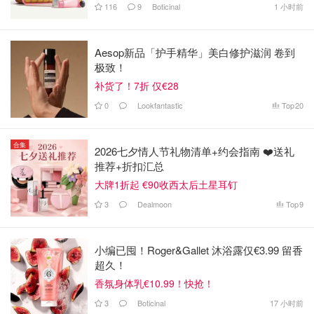
116
9
Boticinal
1 小时前
Aesop新品「护手精华」美白修护滋润 卷到
极致！
补货了！7折 仅€28
0
Lookfantastic
Top
20
合集
2026七夕情人节礼物清单+约会指南 ❤️送礼
推荐+折扣汇总
大牌1折起 €90收西太后土星耳钉
3
Dealmoon
Top
9
小编已囤！Roger&Gallet 沐浴露仅€3.99 留香
超久！
香氛身体乳€10.99！快抢！
3
Boticinal
17 小时前