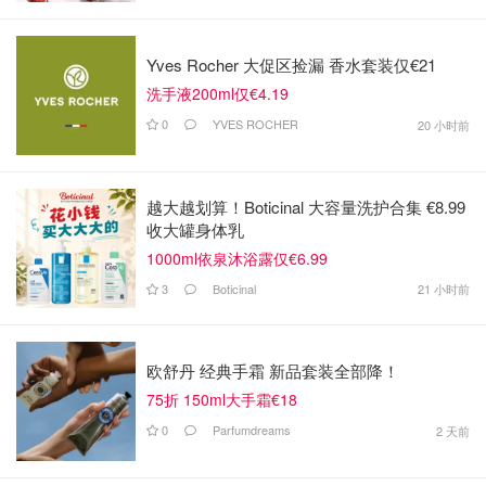
Yves Rocher 大促区捡漏 香水套装仅€21
洗手液200ml仅€4.19
0
YVES ROCHER
20 小时前
越大越划算！Boticinal 大容量洗护合集 €8.99
收大罐身体乳
1000ml依泉沐浴露仅€6.99
3
Boticinal
21 小时前
欧舒丹 经典手霜 新品套装全部降！
75折 150ml大手霜€18
0
Parfumdreams
2 天前