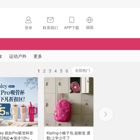
德国
登录
联系我们
APP下载
🇺🇸
美国
🇨🇳
中国
食
运动户外
更多
🇨🇦
加拿大
1
2
3
4
5
6
扫码下载 App
全部热门
🇬🇧
英国
Download on the
App Store
🇩🇪
德国
Download the
Android App
🇫🇷
法国
🇮🇹
意大利
nley 新款Pro吸管杯首
Kipling小猴子包 超耐造 通
MUJI 无印良品官网精选
🇦🇺
澳洲
€28起🔥保冷12h+，
勤/上学少不了
家居服睡衣套装仅€35