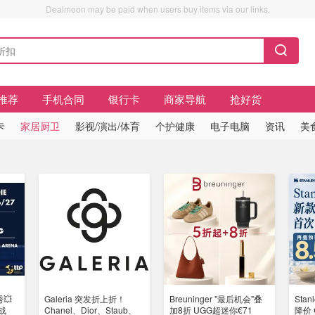
Dealmoon may be paid when users buy items via our links.
推荐
手机合同
银行卡
商家导航
抢好货
卡
家居厨卫
影视/演出/体育
个护健康
电子电脑
资讯
美
💥
Galeria 突发折上折！
Breuninger "最后机会"叠
Sta
幕战
Chanel、Dior、Staub、
加8折 UGG超迷你€71
降价 