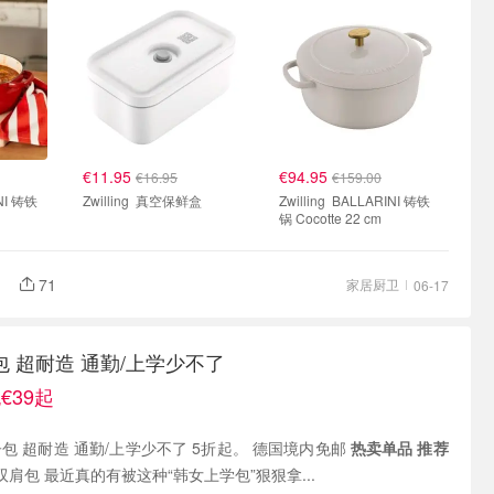
€11.95
€94.95
€16.95
€159.00
Zwilling 真空保鲜盒
Zwilling BALLARINI 铸铁
锅 Cocotte 22 cm
71
家居厨卫
06-17
猴子包 超耐造 通勤/上学少不了
€39起
kipling 现有 小猴子包 超耐造 通勤/上学少不了 5折起。 德国境内免邮
热卖单品
推荐
SEOUL 小号双肩包 最近真的有被这种“韩女上学包”狠狠拿...