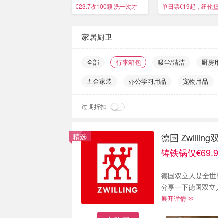
装
€23.7收100颗 洗一次才
单日票€19起，纽伦
€0.23
家居厨卫
全部
行李箱包
吸尘/清洁
厨房
五金家装
办公学习用品
宠物用品
过期折扣
德国 Zwill
精选
铸铁锅仅€69.9
德国双立人是全世
分享一下德国双立
展开详情