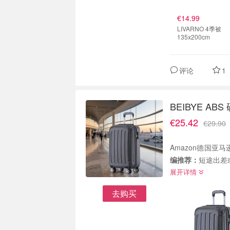
€14.99
LIVARNO 4季被
135x200cm
评论
1
BEIBYE A
€25.42
€29.90
Amazon德国亚马逊
编推荐：
短途出差
展开详情
去购买