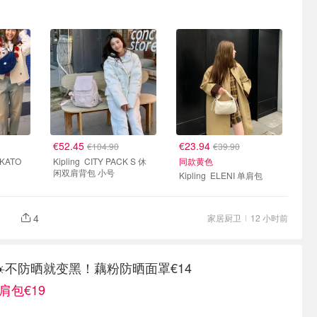
€52.45
€23.94
€104.90
€39.90
Kipling CITY PACK S 休
同款黄色
闲双肩背包 小号
Kipling ELENI 单肩包
4
家居厨卫
12 小时前
️不防晒就变黑！藕粉防晒面罩€14
肩包€19