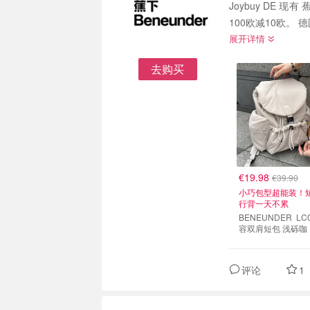
Joybuy DE 现
10
展开详情
去购买
€19.98
€39.90
小巧包型超能装！
行背一天不累
BENEUNDER LC01a 扩
容双肩短包 浅砾咖
评论
1