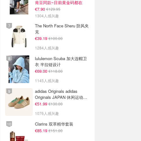
肯豆同款~目前黄金码都在
€7.90
€129.95
1304人感兴趣
The North Face Sheru 防风夹
克
€39.19
€100.00
1284人感兴趣
lululemon Scuba 加大连帽卫
衣 半拉链设计
€69.00
€118.00
1145人感兴趣
adidas Originals adidas
Originals JAPAN 休闲运动鞋
米色
€51.99
€130.00
1076人感兴趣
Clarins 双萃精华套装
€85.19
€151.00