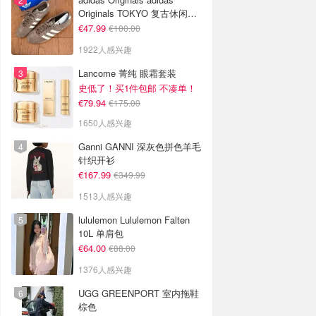
Originals TOKYO 复古休闲鞋
深棕色
€47.99
€100.00
1922人感兴趣
Lancome 菁纯 眼霜套装
史低了！买1件包邮 不凑单！
€79.94
€175.00
1650人感兴趣
Ganni GANNI 深灰色拼色羊毛
针织开衫
€167.99
€349.99
1513人感兴趣
lululemon Lululemon Falten
10L 单肩包
€64.00
€88.00
1376人感兴趣
UGG GREENPORT 室内拖鞋
棕色