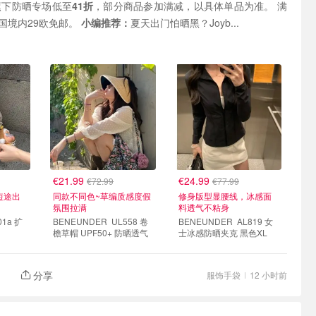
有 蕉下防晒专场低至
41折
，部分商品参加满减，以具体单品为准。 满
0欧减10欧。 德国境内29欧免邮。
小编推荐：
夏天出门怕晒黑？Joyb...
€21.99
€24.99
€72.99
€77.99
短途出
同款不同色~草编质感度假
修身版型显腰线，冰感面
氛围拉满
料透气不粘身
BENEUNDER UL558 卷
BENEUNDER AL819 女
檐草帽 UPF50+ 防晒透气
士冰感防晒夹克 黑色XL
分享
服饰手袋
12 小时前