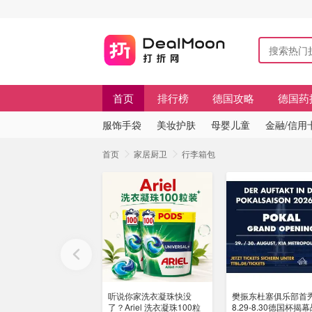
首页
排行榜
德国攻略
德国药
服饰手袋
美妆护肤
母婴儿童
金融/信用
首页
家居厨卫
行李箱包
听说你家洗衣凝珠快没
樊振东杜塞俱乐部首秀
了？Ariel 洗衣凝珠100粒
8.29-8.30德国杯揭