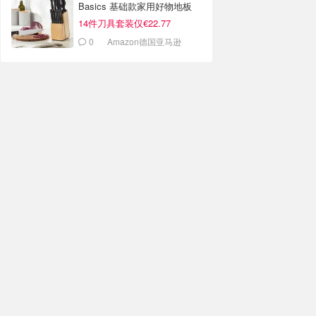
Basics 基础款家用好物地板
价！
14件刀具套装仅€22.77
0
Amazon德国亚马逊