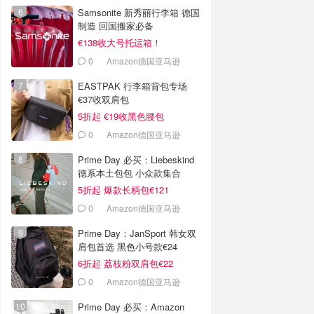
Samsonite 新秀丽行李箱 德国
制造 回国搬家必备
€138收大号托运箱！
0
Amazon德国亚马逊
EASTPAK 行李箱背包专场
€37收双肩包
5折起 €19收黑色腰包
0
Amazon德国亚马逊
Prime Day 必买：Liebeskind
德系本土包包 小众款集合
5折起 爆款长柄包€121
0
Amazon德国亚马逊
Prime Day：JanSport 韩女双
肩包首选 黑色小号款€24
6折起 荔枝粉双肩包€22
0
Amazon德国亚马逊
Prime Day 必买：Amazon