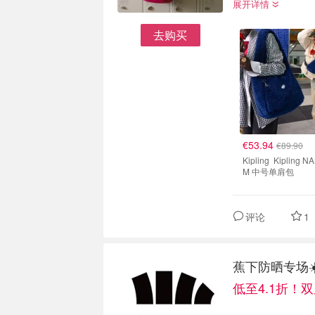
展开详情
去购买
€53.94
€89.90
Kipling Kipling NAKATO
M 中号单肩包
评论
1
蕉下防晒专场☀
低至4.1折！双