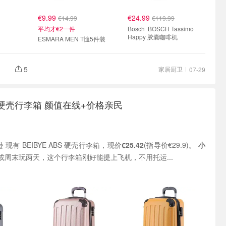
€9.99
€24.99
€14.99
€119.99
平均才€2一件
Bosch BOSCH Tassimo
Happy 胶囊咖啡机
ESMARA MEN T恤5件装
5
家居厨卫
07-29
BS 硬壳行李箱 颜值在线+价格亲民
 现有 BEIBYE ABS 硬壳行李箱，现价
€25.42
(指导价€29.9)。
小
或周末玩两天，这个行李箱刚好能提上飞机，不用托运...