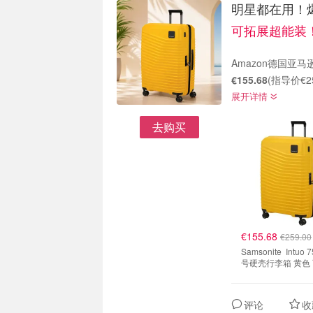
明星都在用！爆火
可拓展超能装！仅
Amazon德国亚马逊
€155.68
(指导价€2
展开详情
去购买
€155.68
€259.00
Samsonite Intuo 75cm 大
号硬壳行李箱 黄色
评论
收