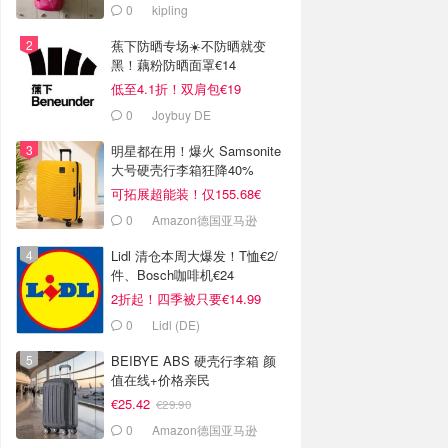
0
kipling
蕉下防晒专场☀️不防晒就变
黑！藕粉防晒面罩€14
低至4.1折！双肩包€19
0
Joybuy DE
明星都在用！爆火 Samsonite
大号硬壳行李箱狂降40%
可拓展超能装！仅155.68€
0
Amazon德国亚马逊
Lidl 清仓本周大爆发！T恤€2/
件、Bosch咖啡机€24
2折起！四季被只要€14.99
0
Lidl (DE)
BEIBYE ABS 硬壳行李箱 颜
值在线+价格亲民
€25.42
€29.90
0
Amazon德国亚马逊