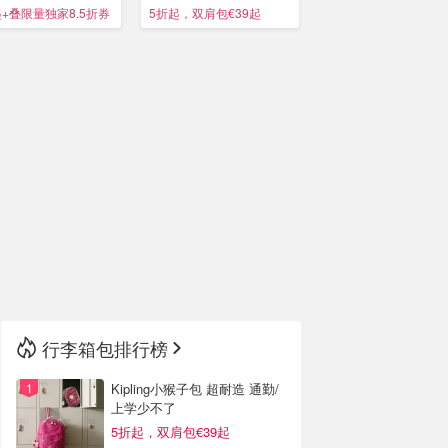
不漏水
色可选
起+叠限量独家8.5折券
5折起，双肩包€39起
独家8折！畅销区任选
🇳🇿
新西兰
行李箱包排行榜
Kipling小猴子包 超耐造 通勤/
上学少不了
5折起，双肩包€39起