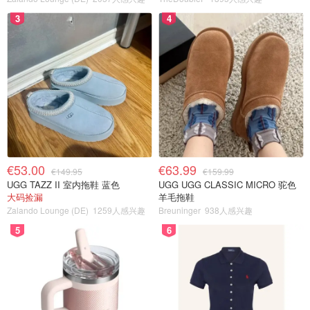
3
4
€53.00
€63.99
€149.95
€159.99
UGG TAZZ II 室内拖鞋 蓝色
UGG UGG CLASSIC MICRO 驼色
大码捡漏
羊毛拖鞋
Zalando Lounge (DE)
1259人感兴趣
Breuninger
938人感兴趣
5
6