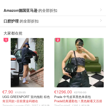
Amazon德国亚马逊
的全部折扣
口腔护理
的全部折扣
大家都在抢
1
2
€7.90
€1296.00
€129.95
€2700.00
UGG GREENPORT 室内拖鞋 棕色
Prada 中号皮革黑色单肩包
肯豆同款~目前黄金码都在
Prada经典通勤包！黑色耐看又百搭
Zalando Lounge (DE)
2057人感兴趣
TheDoubleF
1395人感兴趣