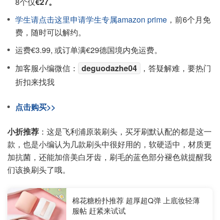
8个仅
€27。
学生请点击这里申请学生专属amazon prime
，前6个月免
费，随时可以解约。
运费€3.99, 或订单满€29德国境内免运费。
加客服小编微信：
deguodazhe04
，答疑解难，要热门
折扣来找我
点击购买>>
小折推荐
：这是飞利浦原装刷头，买牙刷默认配的都是这一
款，也是小编认为几款刷头中很好用的，软硬适中，材质更
加抗菌，还能加倍美白牙齿，刷毛的蓝色部分褪色就提醒我
们该换刷头了哦。
棉花糖粉扑推荐 超厚超Q弹 上底妆轻薄
服帖 赶紧来试试