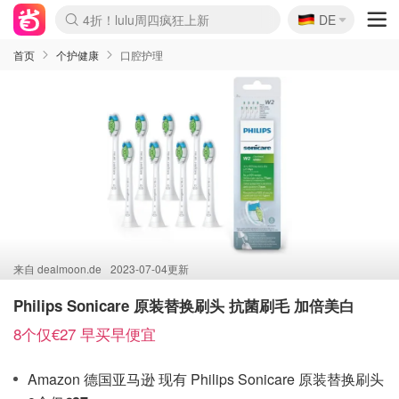
🇩🇪
4折！lulu周四疯狂上新
DE
Boticinal 夏促开抢！
还没结束！&OtherStories大促
Joybuy变相75折 随时失效
速领！Stanley独家85折
疑似霸哥！Camper额外叠85折
Zalando 奥莱闪促！每日更新
Moncler反季囤！5折起+叠9折
Coach Brooklyn仅€192
首页
个护健康
口腔护理
来自
dealmoon.de
2023-07-04更新
Philips Sonicare 原装替换刷头 抗菌刷毛 加倍美白
8个仅€27 早买早便宜
Amazon 德国亚马逊 现有 Philips Sonicare 原装替换刷头