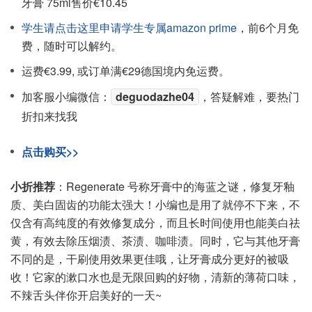
牙膏 75ml售价€10.45
学生请点击这里申请学生专属amazon prime
，前6个月免
费，随时可以解约。
运费€3.99, 或订单满€29德国境内免运费。
加客服小编微信：
deguodazhe04
，答疑解难，要热门
折扣来找我
点击购买>>
小折推荐
：Regenerate 号称牙膏中的海蓝之谜，修复牙釉
质、美白固齿的功能太强大！小编也是用了就停不下来，不
仅含有高纯度的有效修复成分，而且长时间使用也能美白祛
黄，有效去除压烟渍、茶渍、咖啡渍。同时，它与其他牙膏
不同的是，干刷使用效果更佳哦，让牙膏成分更好的被吸
收！它家的漱口水也是无限回购的好物，清新的薄荷口味，
不辣舌头伴你开启美好的一天~