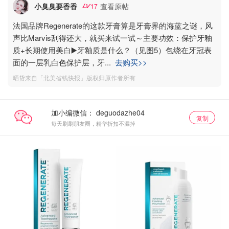
小臭臭要香香
查看原帖
17
法国品牌Regenerate的这款牙膏算是牙膏界的海蓝之谜，风
声比Marvis刮得还大，就买来试一试～主要功效：保护牙釉
质+长期使用美白▶️牙釉质是什么？（见图5）包绕在牙冠表
面的一层乳白色保护层，牙
...
去购买>>
晒货来自「北美省钱快报」版权归原作者所有
加小编微信：
复制
每天刷刷朋友圈，精华折扣不漏掉