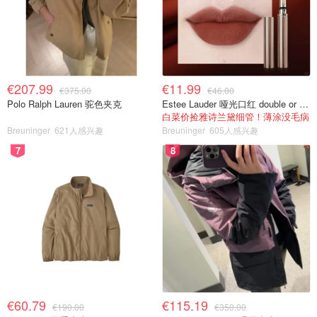
€207.99
€11.99
€375.00
€46.00
Polo Ralph Lauren 驼色夹克
Estee Lauder 哑光口红 double or nothing色号
白菜价捡雅诗兰黛细管！薄涂没毛病
Breuninger
621人感兴趣
Breuninger
605人感兴趣
7
8
€60.79
€115.19
€190.00
€350.00