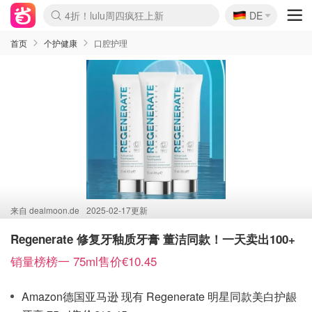
🇩🇪
4折！lulu周四疯狂上新
DE
Boticinal 夏促开抢！
还没结束！&OtherStories大促
Joybuy变相75折 随时失效
速领！Stanley独家85折
疑似霸哥！Camper额外叠85折
Zalando 奥莱闪促！每日更新
Moncler反季囤！5折起+叠9折
Coach Brooklyn仅€192
首页
个护健康
口腔护理
来自
dealmoon.de
2025-02-17更新
Regenerate 修复牙釉质牙膏 董洁同款！一天卖出100+
销量榜榜一 75ml售价€10.45
Amazon德国亚马逊 现有 Regenerate 明星同款美白护龈