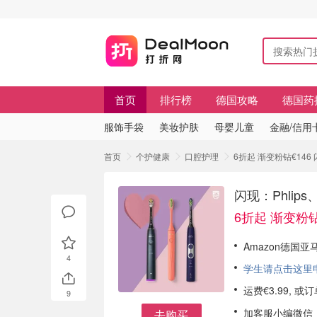
首页
排行榜
德国攻略
德国药
服饰手袋
美妆护肤
母婴儿童
金融/信用
首页
个护健康
口腔护理
6折起 渐变粉钻€146 
闪现：Phlip
6折起 渐变粉钻
Amazon德国亚马
4
学生请点击这里申请
运费€3.99, 
9
加客服小编微信
去购买