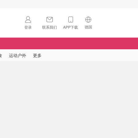
德国
登录
联系我们
APP下载
🇺🇸
美国
🇨🇳
中国
食
运动户外
更多
🇨🇦
加拿大
扫码下载 App
🇬🇧
英国
Download on the
App Store
🇩🇪
德国
Download the
Android App
🇫🇷
法国
🇮🇹
意大利
🇦🇺
澳洲