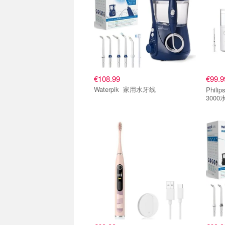
€108.99
€99.
Waterpik 家用水牙线
Philips Sonicare Power F
3000