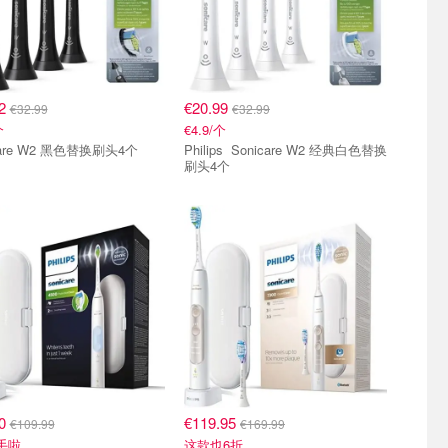
82
€20.99
€32.99
€32.99
个
€4.9/个
care W2 黑色替换刷头4个
Philips Sonicare W2 经典白色替换
刷头4个
00
€119.95
€109.99
€169.99
手啦
这款也6折