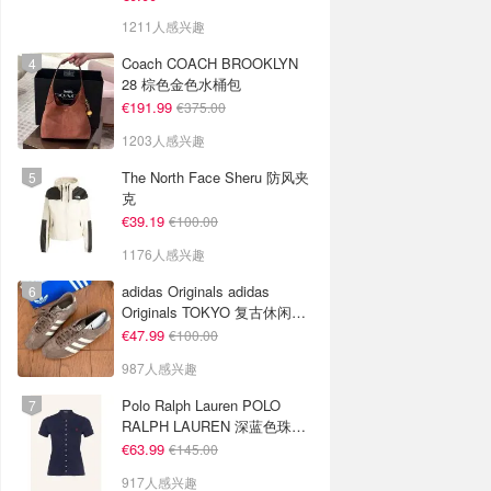
1211人感兴趣
Coach COACH BROOKLYN
28 棕色金色水桶包
€191.99
€375.00
1203人感兴趣
The North Face Sheru 防风夹
克
€39.19
€100.00
1176人感兴趣
adidas Originals adidas
Originals TOKYO 复古休闲鞋
深棕色
€47.99
€100.00
987人感兴趣
Polo Ralph Lauren POLO
RALPH LAUREN 深蓝色珠地
布 Polo衫
€63.99
€145.00
917人感兴趣