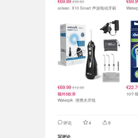
€69.89
€69.
€99.90
oclean X10 Smart 声波电动牙刷
€69.99
€22.
€12.99
额外5欧券
10个
Waterpik 便携水牙线
评论
4
9
写评论