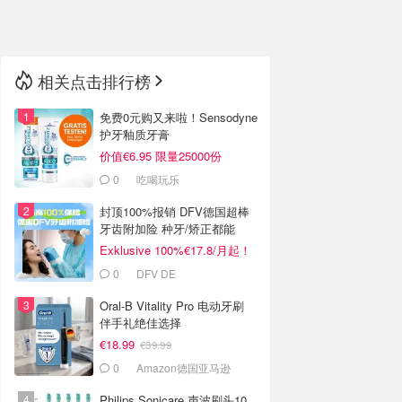
🇳🇿
新西兰
相关点击排行榜
免费0元购又来啦！Sensodyne
护牙釉质牙膏
价值€6.95 限量25000份
0
吃喝玩乐
封顶100%报销 DFV德国超棒
牙齿附加险 种牙/矫正都能
报！
Exklusive 100%€17.8/月起！
继续送10欧礼卡
0
DFV DE
Oral-B Vitality Pro 电动牙刷
伴手礼绝佳选择
€18.99
€39.99
0
Amazon德国亚马逊
Philips Sonicare 声波刷头10