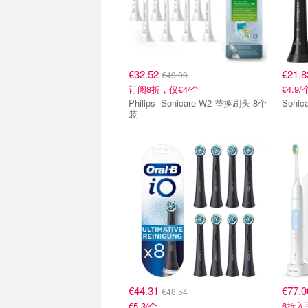
€32.52
€21.
€49.99
订阅8折，仅€4/个
€4.9/
Philips Sonicare W2 替换刷头 8个
Soni
装
€44.31
€77.
€48.54
€5.3/个
6折入