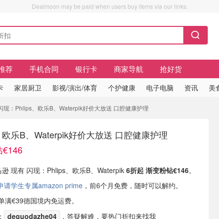
Dealmoon may be paid when users buy items via our links.
推荐
手机合同
银行卡
商家导航
抢好货
卡
家居厨卫
影视/演出/体育
个护健康
电子电脑
资讯
美
闪现：Phlips、欧乐B、Waterpik好价大放送 口腔健康护理
s、欧乐B、Waterpik好价大放送 口腔健康护理
€146
逊 现有 闪现：Phlips、欧乐B、Waterpik
6折起 渐变粉钻€146
。
学生专属amazon prime
，前6个月免费，随时可以解约。
或订单满€39德国境内免运费。
：
deguodazhe04
，答疑解难，要热门折扣来找我