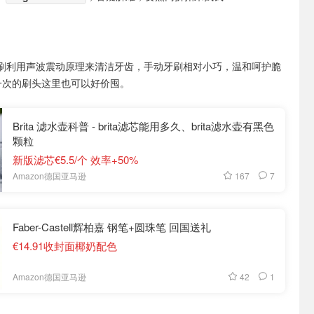
刷利用声波震动原理来清洁牙齿，手动牙刷相对小巧，温和呵护脆
一次的刷头这里也可以好价囤。
Brita 滤水壶科普 - brita滤芯能用多久、brita滤水壶有黑色
颗粒
新版滤芯€5.5/个 效率+50%
167
7
Amazon德国亚马逊
Faber-Castell辉柏嘉 钢笔+圆珠笔 回国送礼
€14.91收封面椰奶配色
42
1
Amazon德国亚马逊