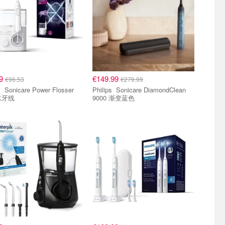
99
€149.99
€96.53
€279.99
losser
Philips Sonicare DiamondClean
水牙线
9000 渐变蓝色