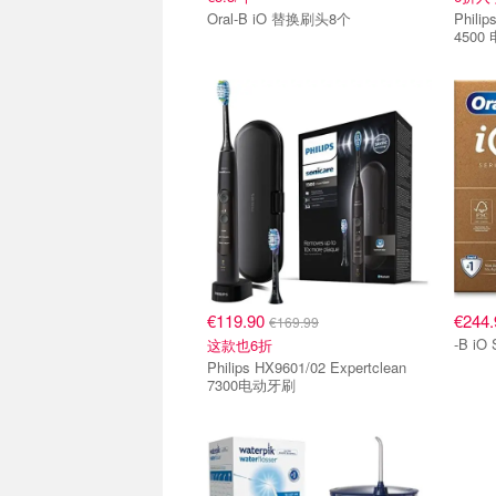
Oral-B iO 替换刷头8个
Philips Sonicare Protectiv
4500
€119.90
€244.
€169.99
-B iO
这款也6折
Philips HX9601/02 Expertclean
7300电动牙刷