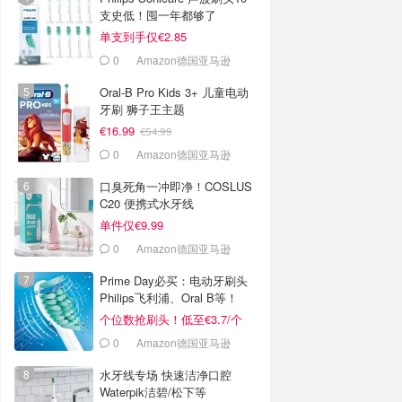
支史低！囤一年都够了
单支到手仅€2.85
0
Amazon德国亚马逊
Oral-B Pro Kids 3+ 儿童电动
牙刷 狮子王主题
€16.99
€54.99
0
Amazon德国亚马逊
口臭死角一冲即净！COSLUS
C20 便携式水牙线
单件仅€9.99
0
Amazon德国亚马逊
Prime Day必买：电动牙刷头
Philips飞利浦、Oral B等！
个位数抢刷头！低至€3.7/个
0
Amazon德国亚马逊
水牙线专场 快速洁净口腔
Waterpik洁碧/松下等