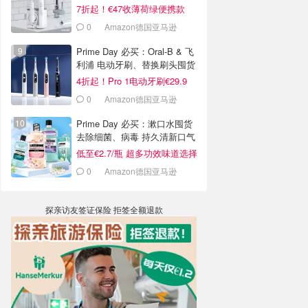
7折起！€47收薄荷绿便携款
0
Amazon德国亚马逊
Prime Day 必买：Oral-B & 飞
利浦 电动牙刷、替换刷头囤货
啦
4折起！Pro 1电动牙刷€29.9
0
Amazon德国亚马逊
Prime Day 必买：漱口水囤货
去除细菌、病毒 持久清新口气
低至€2.7/瓶 超多功效味道选择
0
Amazon德国亚马逊
探亲访友签证保险 拒签全额退款