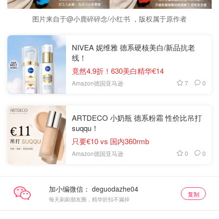
图片来自于@小鹿碎碎念/小红书 ，版权属于原作者
NIVEA 妮维雅 德系硬核美白/新品抗老
线！
竟然4.9折！630美白精华€14
7
0
Amazon德国亚马逊
ARTDECO 小奶瓶 德系粉霜 性价比吊打
suqqu！
只要€10 vs 国内360rmb
0
0
Amazon德国亚马逊
加小编微信：
复制
每天刷刷朋友圈，精华折扣不漏掉