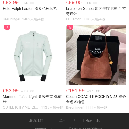
€63.99
€69.00
€145.00
€118.00
Polo Ralph Lauren 深蓝色Polo衫
lululemon Scuba 加大连帽卫衣 半拉
链设计
Breuninger
1462人感兴趣
lululemon
1185人感兴趣
7
8
€63.99
€191.99
€150.00
€375.00
Mammut Taiss Light 抓绒夹克 薄荷
Coach COACH BROOKLYN 28 棕色
绿
金色水桶包
OUTLETCITY METZINGEN
1135人感兴趣
Breuninger
1111人感兴趣
联系我们
黑五
InRewards
Impressum
Datenschutzerklärung