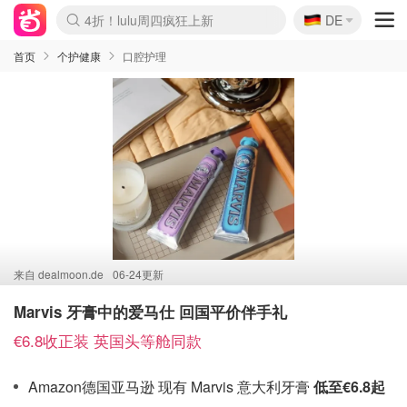
🇩🇪
4折！lulu周四疯狂上新
DE
Boticinal 夏促开抢！
还没结束！&OtherStories大促
Joybuy变相75折 随时失效
速领！Stanley独家85折
疑似霸哥！Camper额外叠85折
Zalando 奥莱闪促！每日更新
Moncler反季囤！5折起+叠9折
Coach Brooklyn仅€192
首页
个护健康
口腔护理
来自
dealmoon.de
06-24更新
Marvis 牙膏中的爱马仕 回国平价伴手礼
€6.8收正装 英国头等舱同款
Amazon德国亚马逊 现有 Marvis 意大利牙膏
低至€6.8起