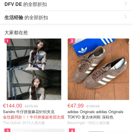
DFV DE
的全部折扣
生活经验
的全部折扣
大家都在抢
1
2
€144.00
€47.99
€275.00
€100.00
Sandro 牛仔拼接麻花针织夹克
adidas Originals adidas Originals
金玟庭同款！！牛仔拼接超有层次感
TOKYO 复古休闲鞋 深棕色
The Outnet
2015人感兴趣
Breuninger
1922人感兴趣
3
4