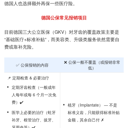
德国人也选择额外再保一些医疗险。
德国公保常见报销项目
目前德国三大公立医保（GKV）对牙齿的覆盖政策主要是
“基础医疗+标准补贴”，而美容类、升级类服务依然需要自
费或靠补充险。
❌ 公保一般不覆盖（或报销非常
✅ 公保报销的内容
低）
📌 定期检查 & 必要治疗
定期牙齿检查（一般成年
人每年或每 6 个月一次免
费）✔️
植牙（Implantate） — 不是
医学上必要的治疗（蛀牙
标准义齿，只能获得标准补贴
补牙、根管治疗、拔牙、
金额，其余自己付 ✗
牙周炎等）✔️