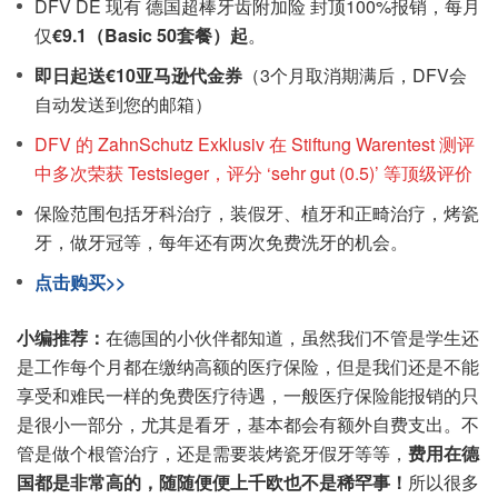
DFV DE 现有 德国超棒牙齿附加险 封顶100%报销，每月
仅
€9.1（Basic 50套餐）起
。
即日起送€10亚马逊代金券
（3个月取消期满后，DFV会
自动发送到您的邮箱）
DFV 的 ZahnSchutz Exklusiv 在 Stiftung Warentest 测评
中多次荣获 Testsieger，评分 ‘sehr gut (0.5)’ 等顶级评价
保险范围包括牙科治疗，装假牙、植牙和正畸治疗，烤瓷
牙，做牙冠等，每年还有两次免费洗牙的机会。
点击购买>>
小编推荐：
在德国的小伙伴都知道，虽然我们不管是学生还
是工作每个月都在缴纳高额的医疗保险，但是我们还是不能
享受和难民一样的免费医疗待遇，一般医疗保险能报销的只
是很小一部分，尤其是看牙，基本都会有额外自费支出。不
管是做个根管治疗，还是需要装烤瓷牙假牙等等，
费用在德
国都是非常高的，随随便便上千欧也不是稀罕事！
所以很多