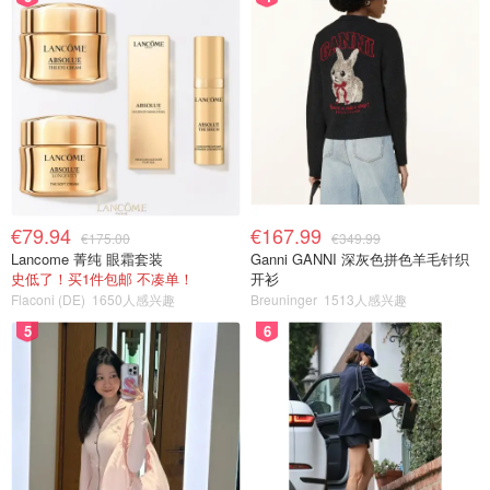
€79.94
€167.99
€175.00
€349.99
Lancome 菁纯 眼霜套装
Ganni GANNI 深灰色拼色羊毛针织
史低了！买1件包邮 不凑单！
开衫
Flaconi (DE)
1650人感兴趣
Breuninger
1513人感兴趣
5
6