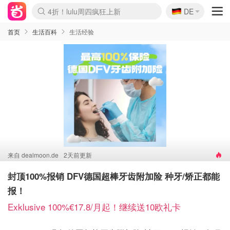
🇩🇪
4折！lulu周四疯狂上新
DE
Boticinal 夏促开抢！
还没结束！&OtherStories大促
Joybuy变相75折 随时失效
速领！Stanley独家85折
疑似霸哥！Camper额外叠85折
Zalando 奥莱闪促！每日更新
Moncler反季囤！5折起+叠9折
Coach Brooklyn仅€192
首页
生活百科
生活经验
来自
dealmoon.de
2天前更新
封顶100%报销 DFV德国超棒牙齿附加险 种牙/矫正都能
报！
Exklusive 100%€17.8/月起！继续送10欧礼卡