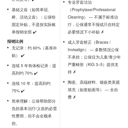
专业牙齿洁治
基础义齿（如简单冠、
（Prophylaxe/Professional
桥、活动义齿）：公保给
Cleaning） — 不属于标准治
固定补贴，不是按实际账
疗，公保通常不报或只在特定
单报销全部 ✔️
必要情况下小补贴 ✗
报销比例
成人牙齿矫正（Braces /
无记录：约 60%（基准补
Invisalign） — 多数情况公保
贴） ✔️
不承担；公保仅为儿童/青少年
严重畸形（KIG 3–5）提供支
连续 5 年有体检记录：提
持 ✗
高到约 70% ✔️
陶瓷、高端材料、镶嵌类美观
连续 10 年：提高到约
填充（如瓷贴面等） — 全自
75% ✔️
费 ✗
简单理解：公保帮助部分
负担基本治疗/义齿的必需
性费用，但不会全额承
担。