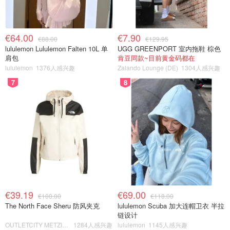
€64.00
€7.90
€88.00
€129.95
lululemon Lululemon Falten 10L 单
UGG GREENPORT 室内拖鞋 棕色
肩包
肯豆同款~目前黄金码都在
lululemon
1376人感兴趣
Zalando Lounge (DE)
1304人感兴趣
7
8
€39.19
€69.00
€100.00
€118.00
The North Face Sheru 防风夹克
lululemon Scuba 加大连帽卫衣 半拉
链设计
OUTLETCITY METZINGEN
1284人感兴趣
lululemon
1145人感兴趣