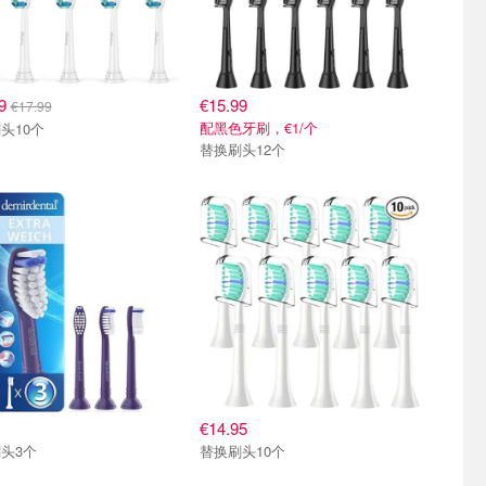
99
€15.99
€17.99
配黑色牙刷，€1/个
头10个
替换刷头12个
€14.95
头3个
替换刷头10个