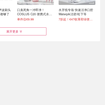
re 声波刷头
口臭死角一冲即净！
水牙线专场 快速洁净口腔
年都够了
COSLUS C20 便携式水牙
Waterpik洁碧/松下等
线
单件仅€9.99
7折起！€47收薄荷绿便携款
展开更多
lean智能声
Prime Day 必买：Philips
Amazon 春促 个护日用热
智能触控
9000 女神钻石电动牙刷
卖榜 - Brita滤芯、飞利浦牙
刷、双心等
0天超长续航
史低价€184收2支+4个刷头
滤芯€29/6个