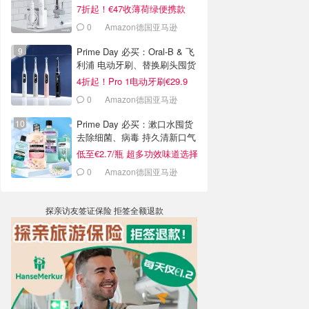
7折起！€47收薄荷绿便携款
0
Amazon德国亚马逊
Prime Day 必买：Oral-B & 飞
利浦 电动牙刷、替换刷头囤货
啦
4折起！Pro 1电动牙刷€29.9
0
Amazon德国亚马逊
Prime Day 必买：漱口水囤货
去除细菌、病毒 持久清新口气
低至€2.7/瓶 超多功效味道选择
0
Amazon德国亚马逊
探亲访友签证保险 拒签全额退款