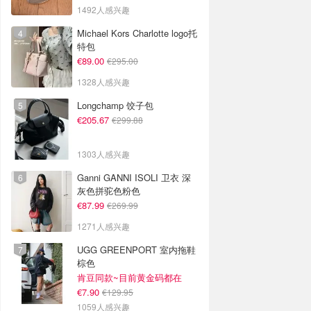
1492人感兴趣
Michael Kors Charlotte logo托
特包
€89.00
€295.00
1328人感兴趣
Longchamp 饺子包
€205.67
€299.88
1303人感兴趣
Ganni GANNI ISOLI 卫衣 深
灰色拼驼色粉色
€87.99
€269.99
1271人感兴趣
UGG GREENPORT 室内拖鞋
棕色
肯豆同款~目前黄金码都在
€7.90
€129.95
1059人感兴趣