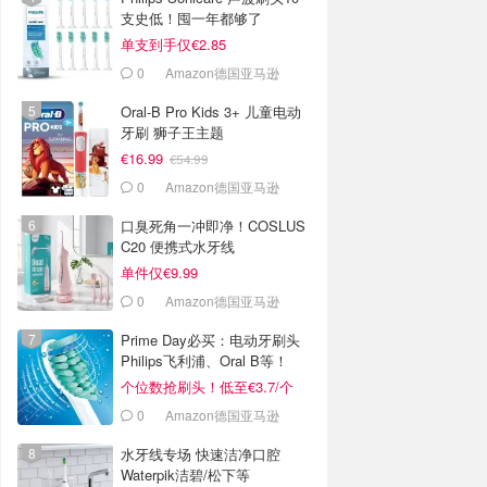
支史低！囤一年都够了
单支到手仅€2.85
0
Amazon德国亚马逊
Oral-B Pro Kids 3+ 儿童电动
牙刷 狮子王主题
€16.99
€54.99
0
Amazon德国亚马逊
口臭死角一冲即净！COSLUS
C20 便携式水牙线
单件仅€9.99
0
Amazon德国亚马逊
Prime Day必买：电动牙刷头
Philips飞利浦、Oral B等！
个位数抢刷头！低至€3.7/个
0
Amazon德国亚马逊
水牙线专场 快速洁净口腔
Waterpik洁碧/松下等