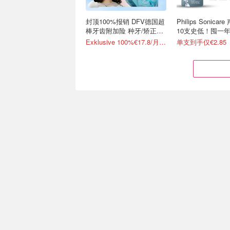
封顶100%报销 DFV德国超
Philips Sonica
棒牙齿附加险 种牙/矫正都
10支史低！囤一
能报！
Exklusive 100%€17.8/月起！继续送10欧礼卡
单支到手仅€2.85
Prime Day 必买：Oral-B &
Prime Day：Oc
飞利浦 电动牙刷、替换刷
波电动牙刷好价！
头囤货啦
屏+超静音
4折起！Pro 1电动牙刷€29.9
低至€57.84！4