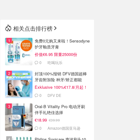
🇳🇿
新西兰
相关点击排行榜
免费0元购又来啦！Sensodyne
护牙釉质牙膏
价值€6.95 限量25000份
0
吃喝玩乐
封顶100%报销 DFV德国超棒
牙齿附加险 种牙/矫正都能
报！
Exklusive 100%€17.8/月起！
继续送10欧礼卡
0
DFV DE
Oral-B Vitality Pro 电动牙刷
伴手礼绝佳选择
€18.99
€39.99
0
Amazon德国亚马逊
Philips Sonicare 声波刷头10