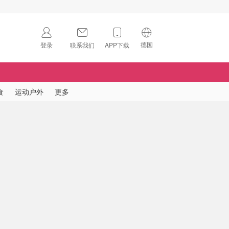
德国
登录
联系我们
APP下载
🇺🇸
美国
🇨🇳
中国
食
运动户外
更多
🇨🇦
加拿大
扫码下载 App
🇬🇧
英国
Download on the
App Store
🇩🇪
德国
Download the
Android App
🇫🇷
法国
🇮🇹
意大利
🇦🇺
澳洲