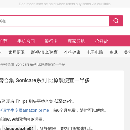
Dealmoon may be paid when users buy items via our links.
推荐
手机合同
银行卡
商家导航
抢好货
卡
家居厨卫
影视/演出/体育
个护健康
电子电脑
资讯
美
 刷头平替合集 Sonicare系列 比原装便宜一半多
头平替合集 Sonicare系列 比原装便宜一半多
逊 现有 Philips 刷头平替合集
低至€1/个
。
学生专属amazon prime
，前6个月免费，随时可以解约。
或订单满€39德国境内免运费。
：
deguodazhe04
，答疑解难，要热门折扣来找我