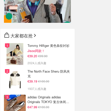
大家都在抢
Tommy Hilfiger 黄色条纹衬衫
Jisoo同款！
€39.20
€99.90
2024人感兴趣
The North Face Sheru 防风夹
克
€39.19
€100.00
1937人感兴趣
adidas Originals adidas
Originals TOKYO 复古休闲鞋
深棕色
€47.99
€100.00