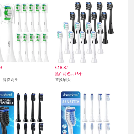
9
€18.87
黑白两色共16个
WENS 替换刷头
替换刷头