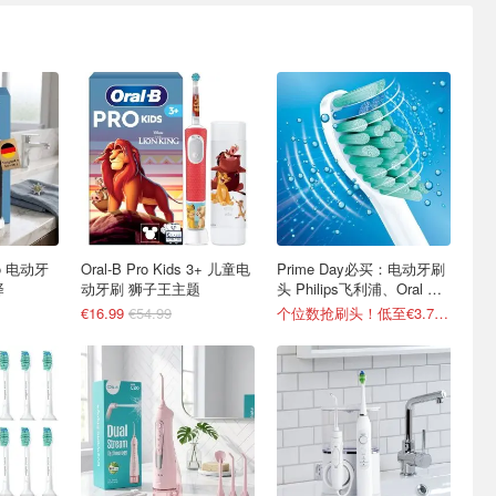
Pro 电动牙
Oral-B Pro Kids 3+ 儿童电
Prime Day必买：电动牙刷
择
动牙刷 狮子王主题
头 Philips飞利浦、Oral B
等！
€16.99
€54.99
个位数抢刷头！低至€3.7/个