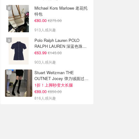
Michael Kors Marlowe 老花托
特包
€80.00
€275.00
913人感兴趣
Polo Ralph Lauren POLO
RALPH LAUREN 深蓝色珠地
布 Polo衫
€63.99
€145.00
903人感兴趣
Stuart Weitzman THE
OUTNET Jocey 弹力绒面过膝
靴
1折！上脚秒变大长腿
€89.00
€850.00
816人感兴趣