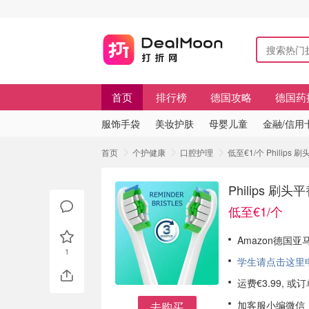
首页
排行榜
德国攻略
德国药
服饰手袋
美妆护肤
母婴儿童
金融/信用
首页
个护健康
口腔护理
低至€1/个 Philips
Philips 刷
低至€1/个
Amazon德国亚马
1
学生请点击这里申请
运费€3.99, 
加客服小编微信
去购买