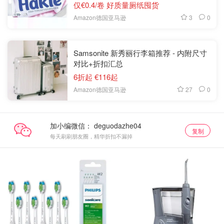
仅€0.4/卷 好质量厕纸囤货
3
0
Amazon德国亚马逊
Samsonite 新秀丽行李箱推荐 - 内附尺寸
对比+折扣汇总
6折起 €116起
27
0
Amazon德国亚马逊
加小编微信：
复制
每天刷刷朋友圈，精华折扣不漏掉