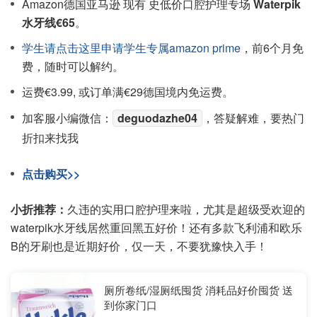
Amazon德国亚马逊 现有 史低价口腔护理专场
Waterpik
水牙线€65
。
学生请点击这里申请学生专属amazon prime
，前6个月免
费，随时可以解约。
运费€3.99, 或订单满€29德国境内免运费。
加客服小编微信：
deguodazhe04
，答疑解难，要热门
折扣来找我
点击购买>>
小折推荐：
久违的实用口腔护理来啦，尤其是超级受欢迎的
waterpik水牙线居然重回黑五好价！还有多款飞利浦和欧乐
B的牙刷也是近期好价，仅一天，不要犹豫快入手！
厕所卷纸/湿厕纸囤货 消耗品好价囤货 送
到你家门口