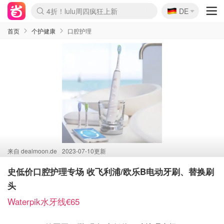
🇩🇪
4折！lulu周四疯狂上新
DE
Boticinal 夏促开抢！
还没结束！&OtherStories大促
Joybuy变相75折 随时失效
速领！Stanley独家85折
疑似霸哥！Camper额外叠85折
Zalando 奥莱闪促！每日更新
Moncler反季囤！5折起+叠9折
Coach Brooklyn仅€192
首页
个护健康
口腔护理
来自
dealmoon.de
2023-07-10更新
史低价口腔护理专场 收飞利浦/欧乐B电动牙刷、替换刷
头
Waterpik水牙线€65