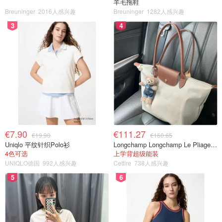
羊毛拖鞋
Breuninger
2016人感兴趣
Breuninger
1282人感兴趣
3
4
€7.90
€111.27
€19.90
€160.65
Uniqlo 平纹针织Polo衫
Longchamp Longchamp Le Pliage 大号手提包
4色可选
上学背超级能装
UNIQLO德国
992人感兴趣
Cettire
738人感兴趣
5
6