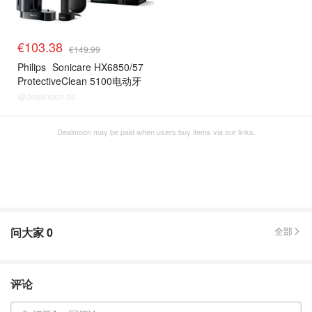
€103.38
€149.99
Philips
Sonicare HX6850/57
ProtectiveClean 5100电动牙
刷
@dealmoon.de
Dealmoon may be paid when users buy items via our links.
问大家
0
全部
评论