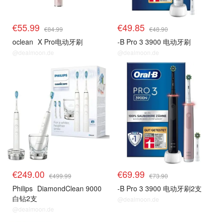
€55.99
€49.85
€84.99
€48.90
oclean
X Pro电动牙刷
-B Pro 3 3900 电动牙刷
@dealmoon.de
@dealmoon.de
€249.00
€69.99
€499.99
€73.90
Philips
DiamondClean 9000
-B Pro 3 3900 电动牙刷2支
白钻2支
@dealmoon.de
@dealmoon.de