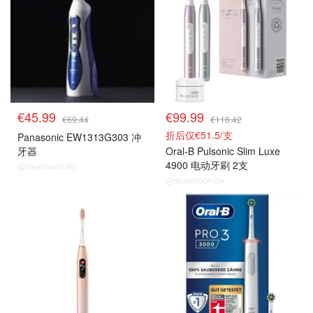
€45.99
€99.99
€69.44
€118.42
折后仅€51.5/支
Panasonic EW1313G303 冲
牙器
Oral-B Pulsonic Slim Luxe
4900 电动牙刷 2支
@dealmoon.de
@dealmoon.de