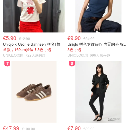
€5.90
€9.90
€12.90
€24.90
Uniqlo x Cecilie Bahnsen 联名T恤
Uniqlo 拼色罗纹背心 内置胸垫 标准款
童款，160cm捡漏！3色可选
3色可选
UNIQLO德国
722人感兴趣
UNIQLO德国
696人感兴趣
7
8
€47.99
€7.90
€100.00
€39.90