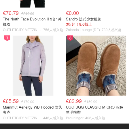
€76.79
€0.00
€240.00
The North Face Evolution II 3合1冲
Sandro 法式少女服饰
锋衣
3折起！8.6截止
OUTLETCITY METZINGEN
756人感兴趣
Zalando Lounge (DE)
730人感兴趣
7
8
€65.59
€63.99
€170.00
€159.99
Mammut Aenergy WB Hooded 防风
UGG UGG CLASSIC MICRO 驼色
夹克
羊毛拖鞋
OUTLETCITY METZINGEN
446人感兴趣
Breuninger
408人感兴趣