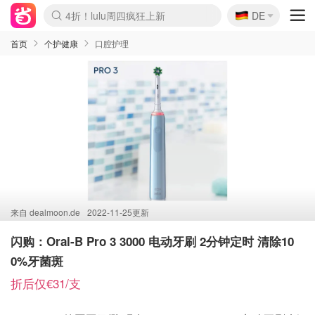
🇩🇪
4折！lulu周四疯狂上新
DE
Boticinal 夏促开抢！
还没结束！&OtherStories大促
Joybuy变相75折 随时失效
速领！Stanley独家85折
疑似霸哥！Camper额外叠85折
Zalando 奥莱闪促！每日更新
Moncler反季囤！5折起+叠9折
Coach Brooklyn仅€192
首页
个护健康
口腔护理
来自
dealmoon.de
2022-11-25更新
闪购：Oral-B Pro 3 3000 电动牙刷 2分钟定时 清除10
0%牙菌斑
折后仅€31/支