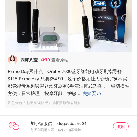
四海八荒
查看原帖
19
Prime Day买什么—Oral-B 7000蓝牙智能电动牙刷指导价
$115 Prime day 只要$54.99，这个价格太让人心动了💓不买
都觉得亏系列🤣🤣这款牙刷有6种清洁模式选择，一键切换特
方便：日常护理、按摩牙龈、护敏
...
去购买>>
晒货来自「北美省钱快报」版权归原作者所有
加小编微信：
复制
每天刷刷朋友圈，精华折扣不漏掉