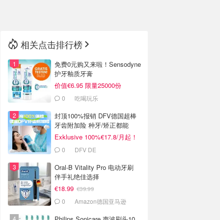
🇳🇿
新西兰
相关点击排行榜
免费0元购又来啦！Sensodyne
护牙釉质牙膏
价值€6.95 限量25000份
0
吃喝玩乐
封顶100%报销 DFV德国超棒
牙齿附加险 种牙/矫正都能
报！
Exklusive 100%€17.8/月起！
继续送10欧礼卡
0
DFV DE
Oral-B Vitality Pro 电动牙刷
伴手礼绝佳选择
€18.99
€39.99
0
Amazon德国亚马逊
Philips Sonicare 声波刷头10