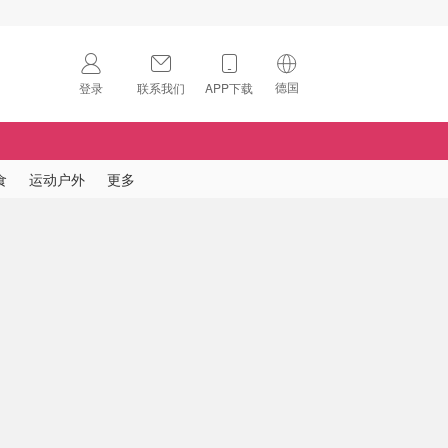
德国
登录
联系我们
APP下载
🇺🇸
美国
🇨🇳
中国
食
运动户外
更多
🇨🇦
加拿大
扫码下载 App
🇬🇧
英国
Download on the
App Store
🇩🇪
德国
Download the
Android App
🇫🇷
法国
🇮🇹
意大利
🇦🇺
澳洲