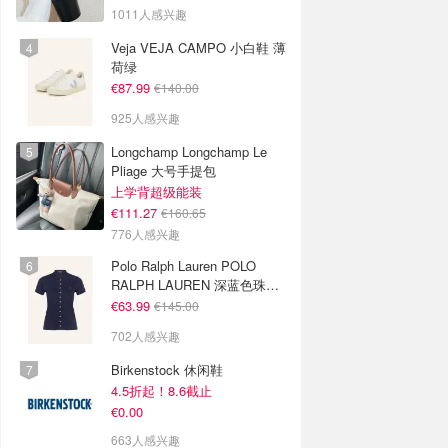
色
1011人感兴趣
Veja VEJA CAMPO 小白鞋 薄
荷绿
€87.99
€140.00
925人感兴趣
Longchamp Longchamp Le
Pliage 大号手提包
上学背超级能装
€111.27
€160.65
776人感兴趣
Polo Ralph Lauren POLO
RALPH LAUREN 深蓝色珠地
布 Polo衫
€63.99
€145.00
702人感兴趣
Birkenstock 休闲鞋
4.5折起！8.6截止
€0.00
663人感兴趣