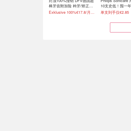
封顶100%报销 DFV德国超
Philips Sonica
棒牙齿附加险 种牙/矫正都
10支史低！囤一
能报！
Exklusive 100%€17.8/月起！继续送10欧礼卡
单支到手仅€2.85
Prime Day 必买：Oral-B &
Prime Day：Oc
飞利浦 电动牙刷、替换刷
波电动牙刷好价！
头囤货啦
屏+超静音
4折起！Pro 1电动牙刷€29.9
低至€57.84！4