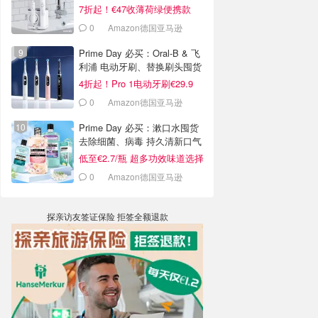
7折起！€47收薄荷绿便携款
0
Amazon德国亚马逊
Prime Day 必买：Oral-B & 飞
利浦 电动牙刷、替换刷头囤货
啦
4折起！Pro 1电动牙刷€29.9
0
Amazon德国亚马逊
Prime Day 必买：漱口水囤货
去除细菌、病毒 持久清新口气
低至€2.7/瓶 超多功效味道选择
0
Amazon德国亚马逊
探亲访友签证保险 拒签全额退款