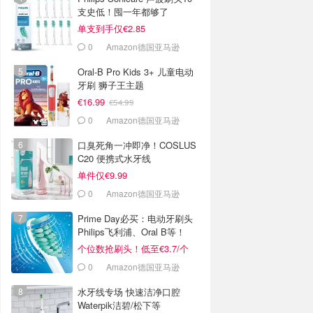
支史低！囤一年都够了
单支到手仅€2.85
0
Amazon德国亚马逊
Oral-B Pro Kids 3+ 儿童电动
牙刷 狮子王主题
€16.99
€54.99
0
Amazon德国亚马逊
口臭死角一冲即净！COSLUS
C20 便携式水牙线
单件仅€9.99
0
Amazon德国亚马逊
Prime Day必买：电动牙刷头
Philips飞利浦、Oral B等！
个位数抢刷头！低至€3.7/个
0
Amazon德国亚马逊
水牙线专场 快速洁净口腔
Waterpik洁碧/松下等