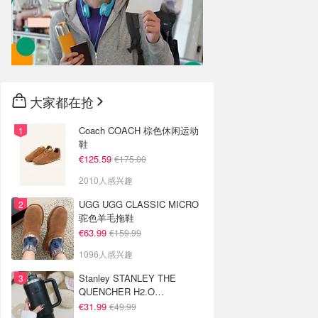
大家都在抢
Coach COACH 棕色休闲运动
鞋
€125.59
€175.00
2010人感兴趣
UGG UGG CLASSIC MICRO
驼色羊毛拖鞋
€63.99
€159.99
1096人感兴趣
Stanley STANLEY THE
QUENCHER H2.O
FLOWSTATE 保温杯 1.18L 黑
€31.99
€49.99