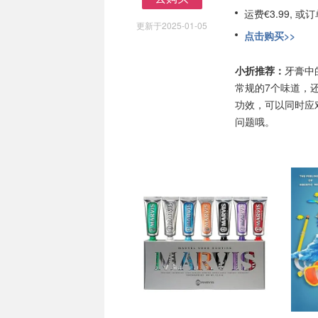
去购买
运费€3.99, 
更新于2025-01-05
点击购买>>
小折推荐：
牙膏中
常规的7个味道，
功效，可以同时应
问题哦。