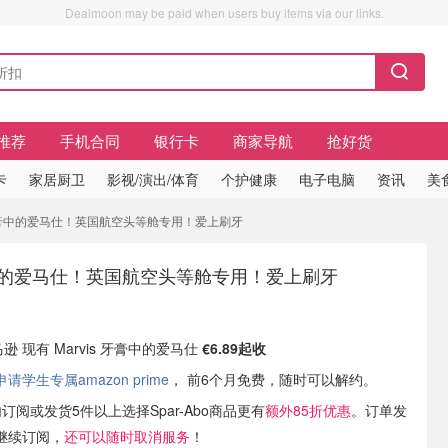
Dealmoon may be paid when users buy items via our links.
推荐
手机合同
银行卡
商家导航
抢好货
卡
家居厨卫
影视/演出/体育
个护健康
电子电脑
资讯
美
is 牙膏中的爱马仕！英国航空头等舱专用！爱上刷牙
牙膏中的爱马仕！英国航空头等舱专用！爱上刷牙
马逊 现有 Marvis 牙膏中的爱马仕
€6.89起收
学生专属amazon prime
， 前6个月免费，随时可以解约。
订阅或发货5件以上选择Spar-Abo商品更有
额外85折优惠
。订单发
继续订阅，
还可以随时取消服务
！