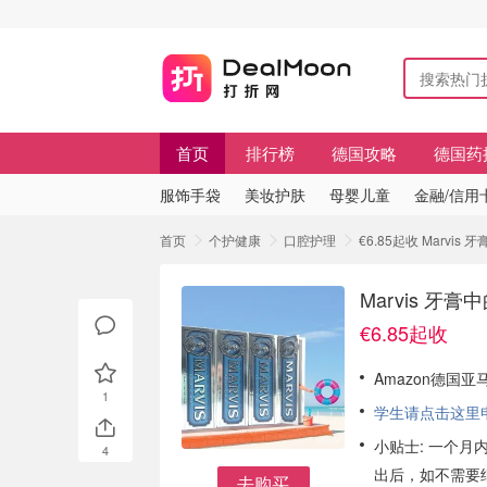
首页
排行榜
德国攻略
德国药
服饰手袋
美妆护肤
母婴儿童
金融/信用
首页
个护健康
口腔护理
€6.85起收 Marv
Marvis 
€6.85起收
Amazon德国亚
1
学生请点击这里申请
小贴士: 一个月内
4
出后，如不需要
去购买