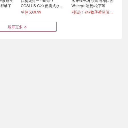
re 声波刷头
口臭死角一冲即净！
水牙线专场 快速洁净口腔
年都够了
COSLUS C20 便携式水牙
Waterpik洁碧/松下等
线
单件仅€9.99
7折起！€47收薄荷绿便携款
展开更多
lean智能声
Prime Day 必买：Philips
Amazon 春促 个护日用热
智能触控
9000 女神钻石电动牙刷
卖榜 - Brita滤芯、飞利浦牙
刷、双心等
0天超长续航
史低价€184收2支+4个刷头
滤芯€29/6个