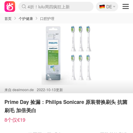
🇩🇪
4折！lulu周四疯狂上新
DE
Boticinal 夏促开抢！
还没结束！&OtherStories大促
Joybuy变相75折 随时失效
速领！Stanley独家85折
疑似霸哥！Camper额外叠85折
Zalando 奥莱闪促！每日更新
Moncler反季囤！5折起+叠9折
Coach Brooklyn仅€192
首页
个护健康
口腔护理
来自
dealmoon.de
2022-10-13更新
Prime Day 捡漏：Philips Sonicare 原装替换刷头 抗菌
刷毛 加倍美白
8个仅€19