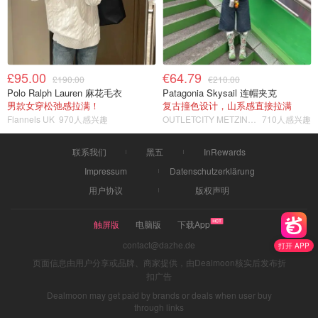
£95.00
€64.79
£190.00
€210.00
Polo Ralph Lauren 麻花毛衣
Patagonia Skysail 连帽夹克
男款女穿松弛感拉满！
复古撞色设计，山系感直接拉满
Flannels UK
970人感兴趣
OUTLETCITY METZINGEN
710人感兴趣
联系我们
黑五
InRewards
Impressum
Datenschutzerklärung
用户协议
版权声明
触屏版
电脑版
下载App
contact@dazhe.de
打开 APP
页面信息由用户分享或品牌、商家提供，由Dealmoon核实后发布折
扣广告
Dealmoon may get paid by brands or deals when user buy
through links