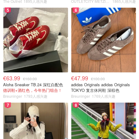
The Outnet
1895人感兴趣
OUTLETCITY METZINGEN
1865人感兴趣
5
6
€63.99
€47.99
€160.00
€100.00
Aloha Sneaker TB.24 深红白配色
adidas Originals adidas Originals
德训鞋+酒红色，今年热门组合！
TOKYO 复古休闲鞋 深棕色
Breuninger
1793人感兴趣
Breuninger
1769人感兴趣
7
8