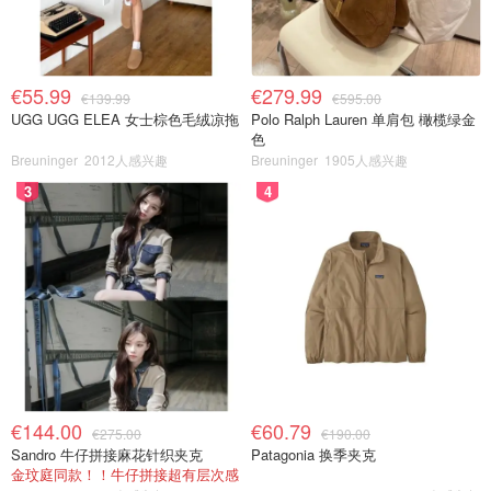
€55.99
€279.99
€139.99
€595.00
UGG UGG ELEA 女士棕色毛绒凉拖
Polo Ralph Lauren 单肩包 橄榄绿金
色
Breuninger
2012人感兴趣
Breuninger
1905人感兴趣
3
4
€144.00
€60.79
€275.00
€190.00
Sandro 牛仔拼接麻花针织夹克
Patagonia 换季夹克
金玟庭同款！！牛仔拼接超有层次感