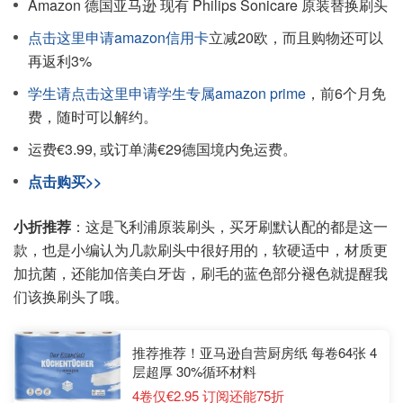
Amazon 德国亚马逊 现有 Philips Sonicare 原装替换刷头
点击这里申请amazon信用卡
立减20欧，而且购物还可以
再返利3%
学生请点击这里申请学生专属amazon prime
，前6个月免
费，随时可以解约。
运费€3.99, 或订单满€29德国境内免运费。
点击购买>>
小折推荐
：这是飞利浦原装刷头，买牙刷默认配的都是这一
款，也是小编认为几款刷头中很好用的，软硬适中，材质更
加抗菌，还能加倍美白牙齿，刷毛的蓝色部分褪色就提醒我
们该换刷头了哦。
推荐推荐！亚马逊自营厨房纸 每卷64张 4
层超厚 30%循环材料
4卷仅€2.95 订阅还能75折