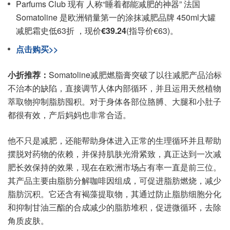
Parfums Club 现有 人称“睡着都能减肥的神器” 法国
Somatoline 是欧洲销量第一的涂抹减肥品牌 450ml大罐
减肥霜史低63折 ，现价
€39.24
(指导价€63)。
点击购买>>
小折推荐：
Somatoline减肥燃脂膏突破了以往减肥产品治标
不治本的缺陷，直接调节人体内部循环，并且运用天然植物
萃取物抑制脂肪囤积。对于身体各部位胳膊、大腿和小肚子
都很有效，产后妈妈也非常合适。
他不只是减肥，还能帮助身体进入正常的生理循环并且帮助
摆脱对药物的依赖，并保持肌肤光滑紧致，真正达到一次减
肥长效保持的效果，现在在欧洲市场占有率一直是前三位。
其产品主要由脂肪分解咖啡因组成，可促进脂肪燃烧，减少
脂肪沉积。它还含有褐藻提取物，其通过防止脂肪细胞分化
和抑制甘油三酯的合成减少的脂肪堆积，促进微循环，去除
角质皮肤。