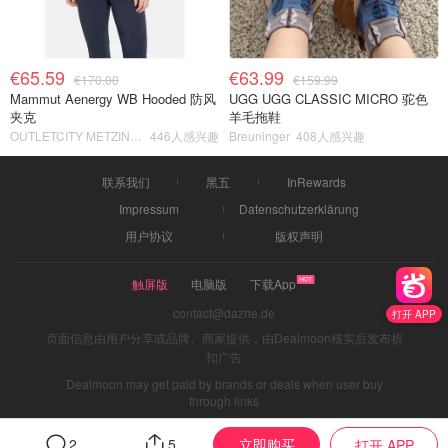
€65.59
€63.99
€170.00
€159.99
Mammut Aenergy WB Hooded 防风
UGG UGG CLASSIC MICRO 驼色
夹克
羊毛拖鞋
OUTLETCITY METZINGEN
446人感兴趣
Breuninger
408人感兴趣
联系我们
黑五
InRewards
Impressum
Datenschutzerklärung
用户协议
版权声明
触屏版
电脑版
下载App
contact@dazhe.de
打开 APP
页面信息由用户分享或品牌、商家提供，由Dealmoon核实后发布折
扣广告
Dealmoon may get paid by brands or deals when user buy
through links
立即购买
2
5
打开 APP