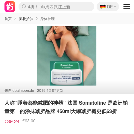
🇩🇪
4折！lulu周四疯狂上新
DE
Boticinal 夏促开抢！
还没结束！&OtherStories大促
Joybuy变相75折 随时失效
速领！Stanley独家85折
疑似霸哥！Camper额外叠85折
Zalando 奥莱闪促！每日更新
Moncler反季囤！5折起+叠9折
Coach Brooklyn仅€192
首页
美妆护肤
身体护理
来自
dealmoon.de
2019-12-07更新
人称“睡着都能减肥的神器” 法国 Somatoline 是欧洲销
量第一的涂抹减肥品牌 450ml大罐减肥霜史低63折
€39.24
€63.00