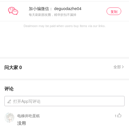
加小编微信：
复制
每天刷刷朋友圈，精华折扣不漏掉
Dealmoon may be paid when users buy items via our links.
问大家
0
全部
评论
打开App写评论
电梯井吃蛋糕
1
没用