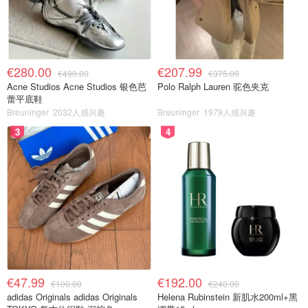
€280.00
€207.99
€490.00
€375.00
Acne Studios Acne Studios 银色芭
Polo Ralph Lauren 驼色夹克
蕾平底鞋
Breuninger
2032人感兴趣
Breuninger
1979人感兴趣
3
4
€47.99
€192.00
€100.00
€240.00
adidas Originals adidas Originals
Helena Rubinstein 新肌水200ml+黑