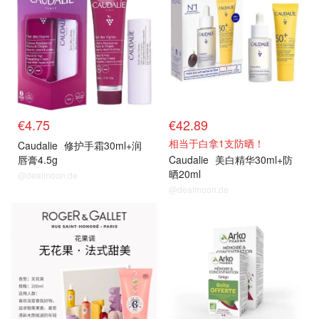
€4.75
€42.89
相当于白拿1支防晒！
Caudalie
修护手霜30ml+润
唇膏4.5g
Caudalie
美白精华30ml+防
晒20ml
@dealmoon.de
@dealmoon.de