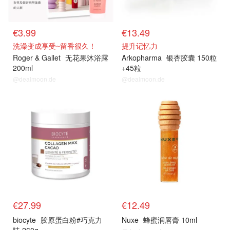
€3.99
€13.49
洗澡变成享受~留香很久！
提升记忆力
Roger & Gallet
无花果沐浴露
Arkopharma
银杏胶囊 150粒
200ml
+45粒
@dealmoon.de
@dealmoon.de
€27.99
€12.49
biocyte
胶原蛋白粉#巧克力
Nuxe
蜂蜜润唇膏 10ml