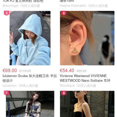
TOKYO 复古休闲鞋 深棕色
绷带15ml
Breuninger
1650人感兴趣
Helena Rubinstein
1650人感兴趣
5
6
€69.00
€54.40
€118.00
€85.00
lululemon Scuba 加大连帽卫衣 半拉
Vivienne Westwood VIVIENNE
链设计
WESTWOOD Nano Solitaire 耳环
lululemon
1558人感兴趣
Rboutique
1239人感兴趣
7
8