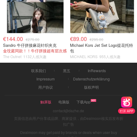
€144.00
€89.00
€275.00
€295.00
Sandro 牛仔拼接麻花针织夹克
Michael Kors Jet Set Logo提花托特
金玟庭同款！！牛仔拼接超有层次感
包
The Outnet
1132人感兴趣
MICHAEL KORS
955人感兴趣
联系我们
黑五
InRewards
Impressum
Datenschutzerklärung
用户协议
版权声明
触屏版
电脑版
下载App
contact@dazhe.de
打开 APP
页面信息由用户分享或品牌、商家提供，由Dealmoon核实后发布折
扣广告
Dealmoon may get paid by brands or deals when user buy