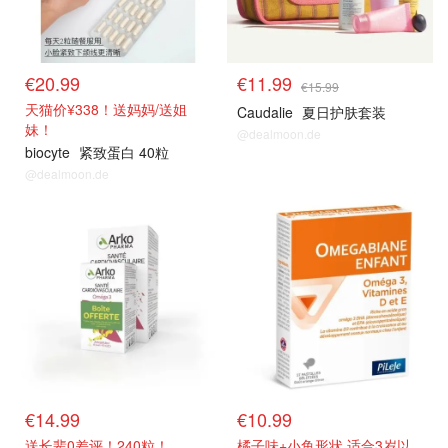
€20.99
€11.99
€15.99
天猫价¥338！送妈妈/送姐
Caudalie
夏日护肤套装
妹！
@dealmoon.de
biocyte
紧致蛋白 40粒
@dealmoon.de
€14.99
€10.99
送长辈0差评！240粒！
橘子味+小鱼形状 适合3岁以