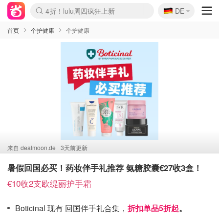
🇩🇪
4折！lulu周四疯狂上新
DE
Boticinal 夏促开抢！
还没结束！&OtherStories大促
Joybuy变相75折 随时失效
速领！Stanley独家85折
疑似霸哥！Camper额外叠85折
Zalando 奥莱闪促！每日更新
Moncler反季囤！5折起+叠9折
Coach Brooklyn仅€192
首页
个护健康
个护健康
来自
dealmoon.de
3天前更新
暑假回国必买！药妆伴手礼推荐 氨糖胶囊€27收3盒！
€10收2支欧缇丽护手霜
Boticinal 现有 回国伴手礼合集，
折扣单品5折起
。