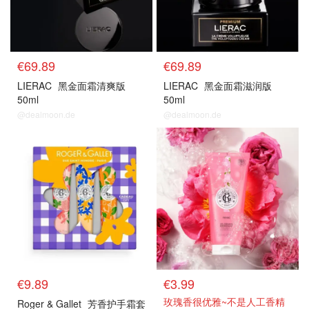
€69.89
€69.89
LIERAC
黑金面霜清爽版
LIERAC
黑金面霜滋润版
50ml
50ml
@dealmoon.de
@dealmoon.de
€9.89
€3.99
玫瑰香很优雅~不是人工香精
Roger & Gallet
芳香护手霜套