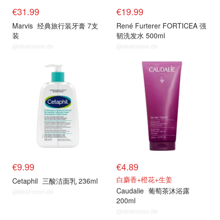
€31.99
€19.99
Marvis
经典旅行装牙膏 7支
René Furterer FORTICEA 强
装
韧洗发水 500ml
@dealmoon.de
@dealmoon.de
€9.99
€4.89
白麝香+橙花+生姜
Cetaphil
三酸洁面乳 236ml
Caudalie
葡萄茶沐浴露
@dealmoon.de
200ml
@dealmoon.de