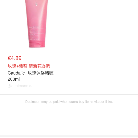
€4.89
玫瑰+葡萄 清新花香调
Caudalie
玫瑰沐浴啫喱
200ml
@dealmoon.de
Dealmoon may be paid when users buy items via our links.