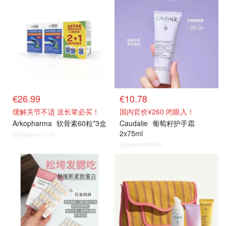
€26.99
€10.78
缓解关节不适 送长辈必买！
国内官价¥260 闭眼入！
Arkopharma
软骨素60粒*3盒
Caudalie
葡萄籽护手霜
2x75ml
@dealmoon.de
@dealmoon.de