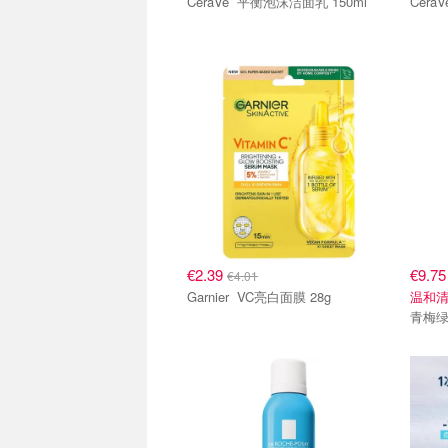
CeraVe 平衡泡沫洁面乳 150ml
€2.39
€9.7
€4.01
Garnier VC亮白面膜 28g
温和清
青梅绿