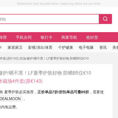
Dealmoon may be paid when users buy items via our links.
推荐
手机合同
银行卡
商家导航
抢好货
卡
家居厨卫
影视/演出/体育
个护健康
电子电脑
资讯
美
4件套(原€143) 控油/修护/晒不黑！LF夏季护肤好物 防晒B5仅€10
修护/晒不黑！LF夏季护肤好物 防晒B5仅€10
水磁场4件套(原€143)
tic 现有 夏季护肤必买推荐，
正价单品7折/折扣单品可叠89折
，需要使
XDEALMOON
。
境内免运费。