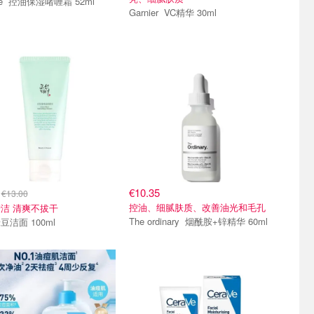
CeraVe 控油保湿啫喱霜 52ml
Garnier VC精华 30ml
5
€10.35
€13.00
控油、细腻肤质、改善油光和毛孔
洁 清爽不拔干
The ordinary 烟酰胺+锌精华 60ml
豆洁面 100ml