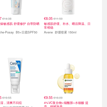
07
€8.05
€14.38
€11.50
燥敏感肌 舒缓修护 自带防晒
敏感肌舒缓、补水、晒后降温、日
常维稳
Posay B5+日霜SPF50
Avene 舒缓喷雾 150ml
05
€9.55
€19.55
€16.09
保湿，清爽不闷痘
4%VC复合物+烟酰胺+水杨酸 提
亮、细腻肤质