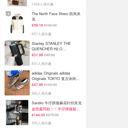
1456人感兴趣
The North Face Sheru 防风夹
克
€39.19
€100.00
657人感兴趣
Stanley STANLEY THE
QUENCHER H2.O
FLOWSTATE 保温杯 1.18L 黑
€31.99
€49.99
色
651人感兴趣
adidas Originals adidas
Originals TOKYO 复古休闲鞋
深棕色
€47.99
€100.00
562人感兴趣
Sandro 牛仔拼接麻花针织夹克
金玟庭同款！！牛仔拼接超有层次感
€144.00
€275.00
556人感兴趣