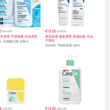
13
€13.05
€16.68
€19.55
常使用 平滑肌肤 控油净痘
保湿舒缓 修复屏障 质地轻盈 无油
不致痘
CeraVe 水杨酸洁面 236ml
CeraVe PM保湿霜 52ml
74
€14.20
€20.59
€21.28