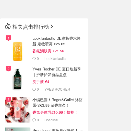
🇳🇿
新西兰
相关点击排行榜
Lookfantastic DE彩妆香水焕
新 定妆喷雾 €25.65
香氛润肤膏 €21.56
0
Lookfantastic
Yves Rocher DE 夏日焕新季
｜护肤护发新品盘点
洗手液 €4
0
YVES ROCHER
小编已囤！Roger&Gallet 沐浴
露仅€3.99 留香超久！
香氛身体乳€10.99！快抢！
0
Boticinal
Breuninger 美妆夏促升级！La