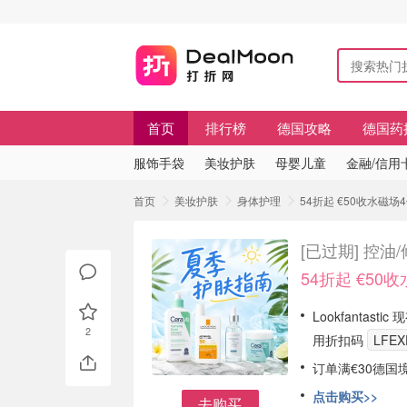
首页
排行榜
德国攻略
德国药
服饰手袋
美妆护肤
母婴儿童
金融/信用
首页
美妆护肤
身体护理
54折起 €50收水磁场
[已过期]
控油/
54折起 €50收
Lookfantas
2
用折扣码
LFE
订单满€30德国
点击购买>>
去购买