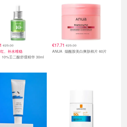
71
€17.71
€25.30
€25.30
泛红、补水维稳
ANUA 烟酰胺美白爽肤棉片 60片
ANUA 10%壬二酸舒缓精华 30ml