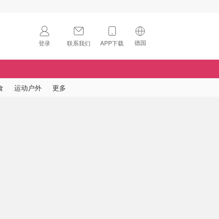
德国
登录
联系我们
APP下载
🇺🇸
美国
🇨🇳
中国
食
运动户外
更多
🇨🇦
加拿大
扫码下载 App
🇬🇧
英国
Download on the
App Store
🇩🇪
德国
Download the
Android App
🇫🇷
法国
🇮🇹
意大利
🇦🇺
澳洲