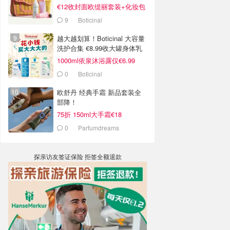
€12收封面欧缇丽套装+化妆包
9
Boticinal
越大越划算！Boticinal 大容量
洗护合集 €8.99收大罐身体乳
1000ml依泉沐浴露仅€6.99
0
Boticinal
欧舒丹 经典手霜 新品套装全
部降！
75折 150ml大手霜€18
0
Parfumdreams
探亲访友签证保险 拒签全额退款