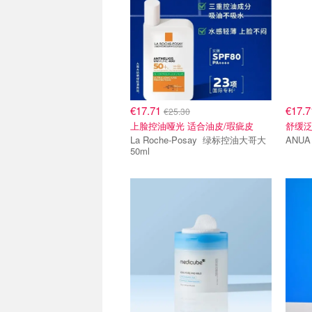
€17.71
€17.
€25.30
上脸控油哑光 适合油皮/瑕疵皮
舒缓
La Roche-Posay 绿标控油大哥大
50ml