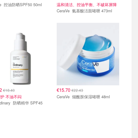
CeraVe 控油防晒SPF50 50ml
温和清洁、控油平衡、不破坏屏障
CeraVe 氨基酸洁面啫喱 473ml
72
€15.70
€18.40
€22.43
护 不油不闷
CeraVe 烟酰胺保湿啫喱 48ml
y 防晒精华 SPF45