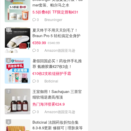
mer套装、帕尔马之水
5.5折叠8折 TF限定唇釉€31
0
Breuninger
夏天终于不用天天刮毛了！
Braun Pro 5 轻松搞定全身护
理
€359.99
€646.99
0
Amazon德国亚马逊
暑假回国必买！药妆伴手礼推
荐 氨糖胶囊€27收3盒！
€10收2支欧缇丽护手霜
0
Boticinal
王室御用！Sachajuan 三茶官
细软塌逆袭高颅顶
热门海洋喷雾€24.9
0
Amazon德国亚马逊
Boticinal 法国药妆折扣合集
8.3-8.9更新 修丽可 | 理肤泉等