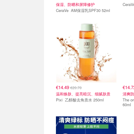
保湿、防晒和屏障修护
CeraVe AM保湿乳SPF30 52ml
€14.49
€14.
€20.70
温和焕肤、提亮暗沉、细腻肤质
清爽防
Pixi 乙醇酸去角质水 250ml
The ordinar
60ml