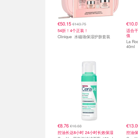
€50.15
€10.
€143.75
54折！4个正装！
适合干
值
Clinique 水磁场保湿护肤套装
La Roche-
40ml
€8.76
€13.
€16.68
控油长达8小时 24小时长效保湿
控油