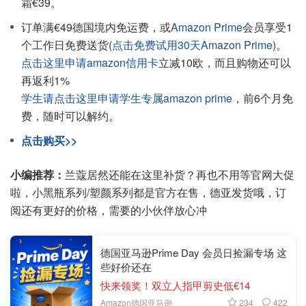
霜€39。
订单满€49德国境内免运费，或
Amazon Prime
会员享受1
个工作日免费送货(
点击免费试用30天Amazon Prime
)。
点击这里申请amazon信用卡
立减10欧，而且购物还可以
再返利1%
学生请点击这里申请学生专属amazon prime
，前6个月免
费，随时可以解约。
点击购买>>
小编推荐：
兰蔻居然还能在这里补货？再也不用等官网大促
啦，小黑瓶系列/塑颜系列都是官方在售，德亚发货哦，订
阅还有更好的价格，需要的小伙伴放心冲
德国亚马逊Prime Day 会员日捡漏专场 这
些好价还在
快来领奖！双立人指甲剪史低€14
234
422
Amazon德国亚马逊