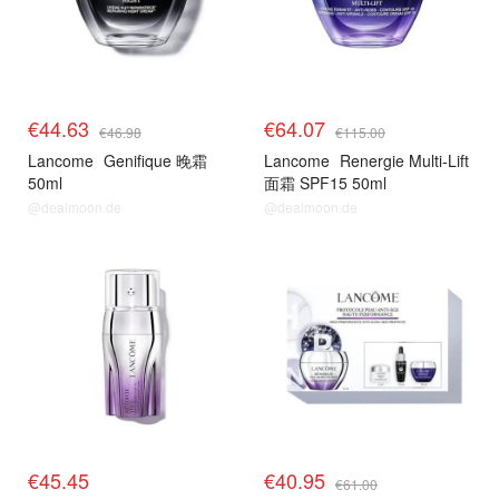
€44.63
€64.07
€46.98
€115.00
Lancome
Genifique 晚霜
Lancome
Renergie Multi-Lift
50ml
面霜 SPF15 50ml
@dealmoon.de
@dealmoon.de
€45.45
€40.95
€61.00