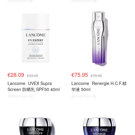
@dealmoon.de
@dealmoon.de
€28.09
€75.95
€33.05
€79.95
Lancome
UVEX Supra
Lancome
Renergie H.C.F.精
Screen 防晒乳 SPF50 40ml
华液 50ml
@dealmoon.de
@dealmoon.de