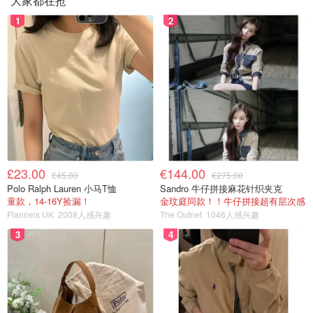
大家都在抢
1
2
£23.00
€144.00
£45.00
€275.00
Polo Ralph Lauren 小马T恤
Sandro 牛仔拼接麻花针织夹克
童款，14-16Y捡漏！
金玟庭同款！！牛仔拼接超有层次感
Flannels UK
2008人感兴趣
The Outnet
1046人感兴趣
3
4