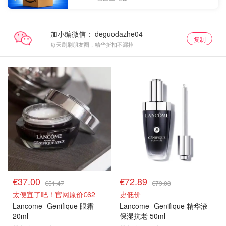
加小编微信：
复制
每天刷刷朋友圈，精华折扣不漏掉
€37.00
€72.89
€51.47
€79.08
太便宜了吧！官网原价€62
史低价
Lancome
Genifique 眼霜
Lancome
Genifique 精华液
20ml
保湿抗老 50ml