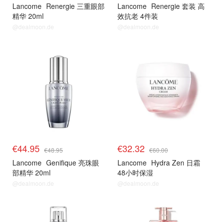
Lancome
Renergie 三重眼部
Lancome
Renergie 套装 高
精华 20ml
效抗老 4件装
@dealmoon.de
@dealmoon.de
€44.95
€32.32
€48.95
€60.00
Lancome
Genifique 亮珠眼
Lancome
Hydra Zen 日霜
部精华 20ml
48小时保湿
@dealmoon.de
@dealmoon.de