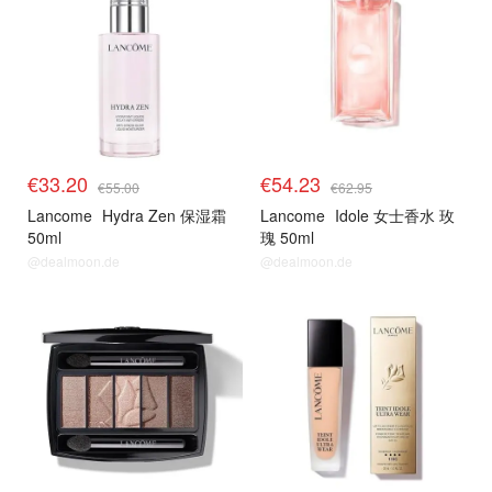
€33.20
€54.23
€55.00
€62.95
Lancome
Hydra Zen 保湿霜
Lancome
Idole 女士香水 玫
50ml
瑰 50ml
@dealmoon.de
@dealmoon.de