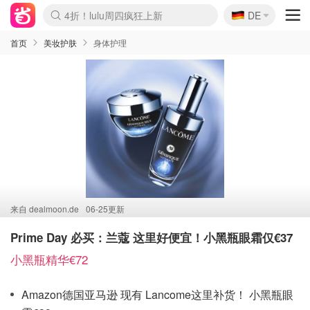
🇩🇪
4折！lulu周四疯狂上新
DE
Boticinal 夏促开抢！
还没结束！&OtherStories大促
Joybuy变相75折 随时失效
速领！Stanley独家85折
疑似霸哥！Camper额外叠85折
Zalando 奥莱闪促！每日更新
Moncler反季囤！5折起+叠9折
Coach Brooklyn仅€192
首页
美妆护肤
身体护理
来自
dealmoon.de
06-25更新
Prime Day 必买：兰蔻 这里好便宜！小黑瓶眼霜仅€37
小黑瓶精华€72
Amazon德国亚马逊 现有 Lancome这里补货！ 小黑瓶眼