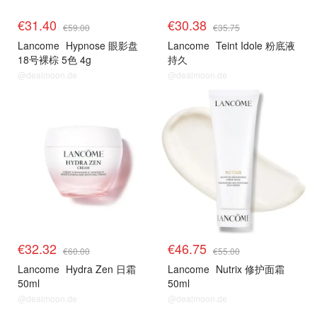
€31.40
€30.38
€59.00
€35.75
Lancome
Hypnose 眼影盘
Lancome
Teint Idole 粉底液
18号裸棕 5色 4g
持久
@dealmoon.de
@dealmoon.de
€32.32
€46.75
€60.00
€55.00
Lancome
Hydra Zen 日霜
Lancome
Nutrix 修护面霜
50ml
50ml
@dealmoon.de
@dealmoon.de