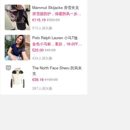
Mammut Skijacke 滑雪夹克
滑雪级防护，保暖防风一步到位！仅剩s！
€115.19
€350.00
515人感兴趣
Polo Ralph Lauren 小马T恤
金色小马标，童款，18-20Y捡漏！
£23.00
£45.00
434人感兴趣
The North Face Sheru 防风夹
克
€39.19
€100.00
387人感兴趣