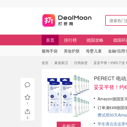
首页
排行榜
德国攻略
德国药
服饰手袋
美妆护肤
母婴儿童
金融/信用
首页
家居厨卫
日用杂货
妥妥平替！约€0.7/支
PERECT 
妥妥平替！约€0
Amazon德国亚
1
订单满€49德国
费试用30天Amazo
3
学生请点击这里申请
去购买