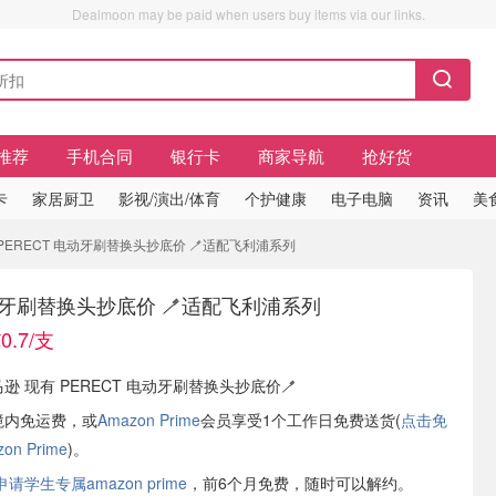
Dealmoon may be paid when users buy items via our links.
推荐
手机合同
银行卡
商家导航
抢好货
卡
家居厨卫
影视/演出/体育
个护健康
电子电脑
资讯
美
 PERECT 电动牙刷替换头抄底价 🪥适配飞利浦系列
电动牙刷替换头抄底价 🪥适配飞利浦系列
.7/支
马逊 现有 PERECT 电动牙刷替换头抄底价🪥
境内免运费，或
Amazon Prime
会员享受1个工作日免费送货(
点击免
n Prime
)。
学生专属amazon prime
，前6个月免费，随时可以解约。