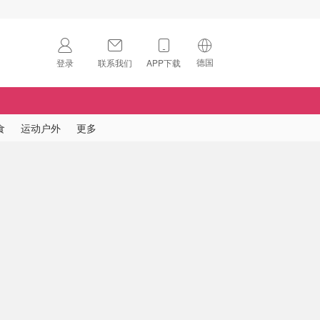
德国
登录
联系我们
APP下载
🇺🇸
美国
🇨🇳
中国
食
运动户外
更多
🇨🇦
加拿大
扫码下载 App
🇬🇧
英国
Download on the
App Store
🇩🇪
德国
Download the
Android App
🇫🇷
法国
🇮🇹
意大利
🇦🇺
澳洲