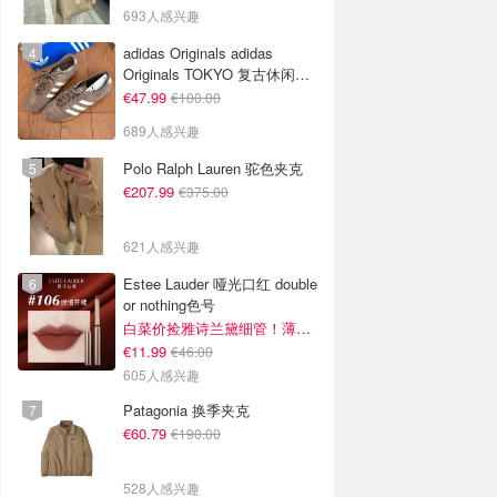
693人感兴趣
adidas Originals adidas
Originals TOKYO 复古休闲鞋
深棕色
€47.99
€100.00
689人感兴趣
Polo Ralph Lauren 驼色夹克
€207.99
€375.00
621人感兴趣
Estee Lauder 哑光口红 double
or nothing色号
白菜价捡雅诗兰黛细管！薄涂没毛病
€11.99
€46.00
605人感兴趣
Patagonia 换季夹克
€60.79
€190.00
528人感兴趣