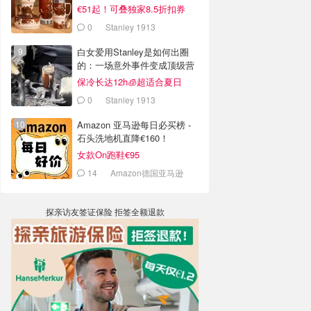
€51起！可叠独家8.5折扣券
0
Stanley 1913
白女爱用Stanley是如何出圈
的：一场意外事件变成顶级营
销案例
保冷长达12h🧊超适合夏日
0
Stanley 1913
Amazon 亚马逊每日必买榜 -
石头洗地机直降€160！
女款On跑鞋€95
14
Amazon德国亚马逊
探亲访友签证保险 拒签全额退款