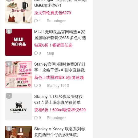
UGG超迷你€71
拉夫劳伦麂皮包€279
1
Breuninger
MUJI 无印良品官网精选🔥家
居服睡衣套装仅€35 多色可选
独家8折！畅销区任选
0
Muji
Stanley官网⚡️限时免费DIY刻
字！攻略干货+AI指令直接戳
新色上线🆓独家8.5折劵速领
0
Stanley 1913
Stanley 1.18L经典吸管杯仅
€31💧爱上喝水真的很简单
变相6折！600ml吸管杯仅€20
0
Breuninger
Stanley x Kacey 联名系列🤠
复刻西部牛仔的乡野时刻