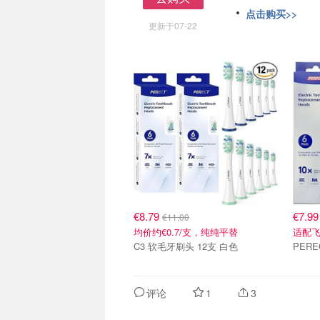
去购买
点击购买>>
更新于07-22
€8.79
€7.9
€11.00
均价约€0.7/支，纯纯平替
适配
C3 软毛牙刷头 12支 白色
PERE
评论
1
3