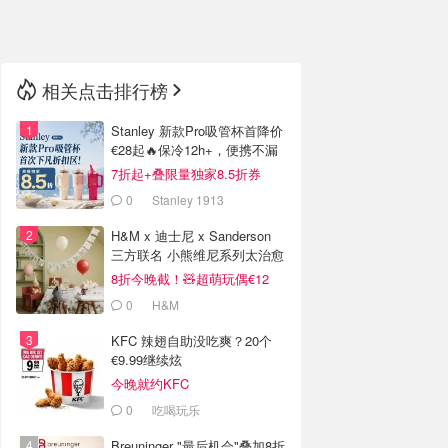
🇳🇿
新西兰
相关点击排行榜
Stanley 新款Pro吸管杯首降价
€28起🔥保冷12h+，便携不漏
水
7折起+叠限量独家8.5折券
0
Stanley 1913
H&M x 迪士尼 x Sanderson
三方联名 小熊维尼系列太治愈
8折今晚截！🧸超萌玩偶€12
0
H&M
KFC 辣翅自助没吃爽？20个
€9.99继续炫
今晚就约KFC
0
吃喝玩乐
Breuninger "最后机会"叠加8折