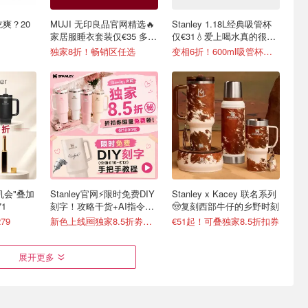
吃爽？20
MUJI 无印良品官网精选🔥
Stanley 1.18L经典吸管杯
家居服睡衣套装仅€35 多色
仅€31💧爱上喝水真的很简
可选
单
独家8折！畅销区任选
变相6折！600ml吸管杯仅€20
最后机会"叠加
Stanley官网⚡️限时免费DIY
Stanley x Kacey 联名系列
1
刻字！攻略干货+AI指令直
🤠复刻西部牛仔的乡野时刻
接戳
79
新色上线🆓独家8.5折劵速领
€51起！可叠独家8.5折扣券
展开更多