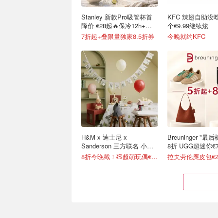
Stanley 新款Pro吸管杯首
KFC 辣翅自助没
降价 €28起🔥保冷12h+，
个€9.99继续炫
便携不漏水
7折起+叠限量独家8.5折券
今晚就约KFC
H&M x 迪士尼 x
Breuninger "
Sanderson 三方联名 小熊
8折 UGG超迷你€7
维尼系列太治愈
8折今晚截！🧸超萌玩偶€12
拉夫劳伦麂皮包€2