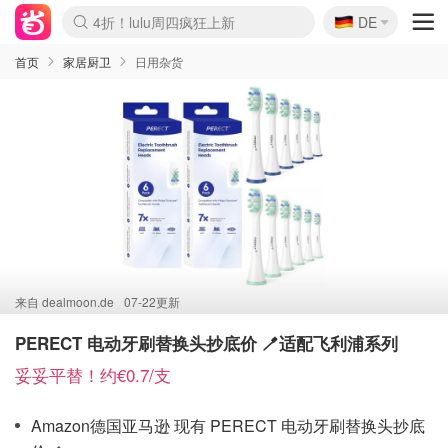
🇩🇪
4折！lulu周四疯狂上新
DE
Boticinal 夏促开抢！
还没结束！&OtherStories大促
Joybuy变相75折 随时失效
速领！Stanley独家85折
疑似霸哥！Camper额外叠85折
Zalando 奥莱闪促！每日更新
Moncler反季囤！5折起+叠9折
Coach Brooklyn仅€192
首页
家居厨卫
日用杂货
来自
dealmoon.de
07-22更新
PERECT 电动牙刷替换头抄底价 🪥适配飞利浦系列
妥妥平替！约€0.7/支
Amazon德国亚马逊 现有 PERECT 电动牙刷替换头抄底