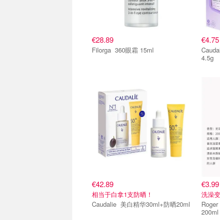
€28.89
€4.75
Filorga 360眼霜 15ml
Caudalie 修护手霜
4.5g
€42.89
€3.99
相当于白拿1支防晒！
洗澡变
Caudalie 美白精华30ml+防晒20ml
Roger & 
200ml