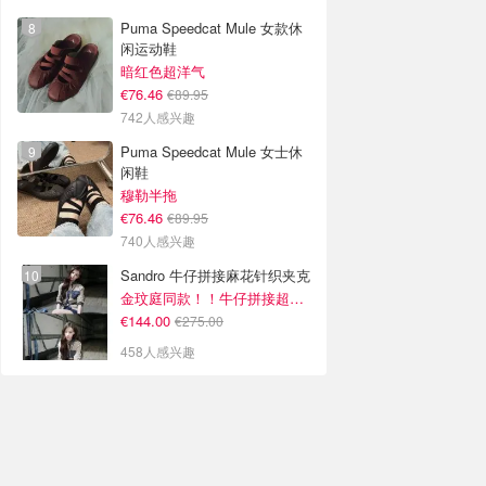
Puma Speedcat Mule 女款休
闲运动鞋
暗红色超洋气
€76.46
€89.95
742人感兴趣
Puma Speedcat Mule 女士休
闲鞋
穆勒半拖
€76.46
€89.95
740人感兴趣
Sandro 牛仔拼接麻花针织夹克
金玟庭同款！！牛仔拼接超有层次感
€144.00
€275.00
458人感兴趣