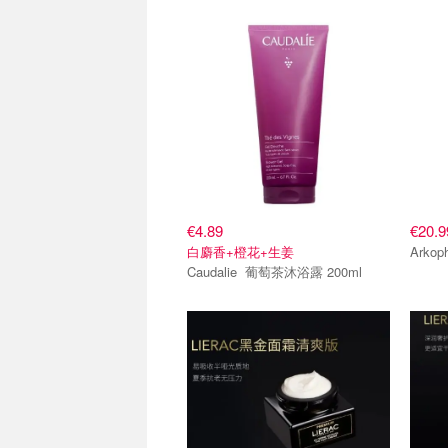
€4.89
€20.9
白麝香+橙花+生姜
Caudalie 葡萄茶沐浴露 200ml