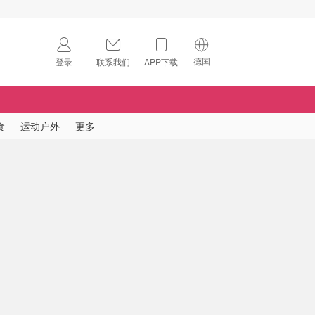
德国
登录
联系我们
APP下载
🇺🇸
美国
🇨🇳
中国
食
运动户外
更多
🇨🇦
加拿大
扫码下载 App
🇬🇧
英国
Download on the
App Store
🇩🇪
德国
Download the
Android App
🇫🇷
法国
🇮🇹
意大利
🇦🇺
澳洲