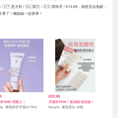
/ 🇮🇹 意大利 / 🇳🇱荷兰 / 🇪🇸 西班牙 / €12.99，虽然无法免邮，
太香了！喊姐妹一起拼单！
8
€20.99
价¥260 闭眼入！
天猫价¥338！送妈妈/送姐妹！
Caudalie 葡萄籽护手霜2x75ml
biocyte 紧致蛋白 40粒