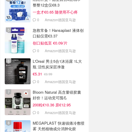
整整12盒仅€8.3
一盒才€0.65 随便用不心疼
0
Amazon德国亚马逊
急救常备！Hansaplast 液体创
口贴仅需€3.37
创口贴低至 €0.09/片
0
Amazon德国亚马逊
L'Oreal 男士5合1沐浴露 1L大
瓶 活性炭深层净澈
€5.31
€6.99
0
Amazon德国亚马逊
Bloom Natural 高含量镁胶囊
好价！运动党可囤💪
200粒€10.36 原€12.95
0
Amazon德国亚马逊
MEGAPLAST 快速镇痛冷敷喷
雾 天然植物成分消肿化瘀