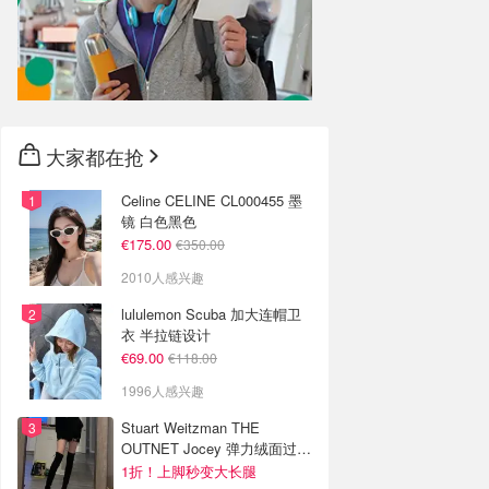
大家都在抢
Celine CELINE CL000455 墨
镜 白色黑色
€175.00
€350.00
2010人感兴趣
lululemon Scuba 加大连帽卫
衣 半拉链设计
€69.00
€118.00
1996人感兴趣
Stuart Weitzman THE
OUTNET Jocey 弹力绒面过膝
靴
1折！上脚秒变大长腿