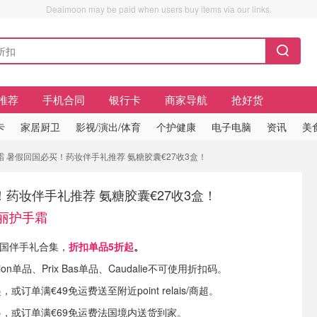
Dealmoon may be paid when users buy items via our links.
推荐
手机合同
银行卡
商家导航
抢好货
卡
家居厨卫
影视/演出/体育
个护健康
电子电脑
资讯
美
霜 暑假回国必买！药妆伴手礼推荐 氨糖胶囊€27收3盒！
药妆伴手礼推荐 氨糖胶囊€27收3盒！
缇丽护手霜
现有 回国伴手礼合集，
折扣单品5折起
。
ion单品、Prix Bas单品、Caudalie不可使用折扣码。
，或订单满€49免运费送至附近point relais/商超。
9起，或订单满€69免运费法国境内送货到家。