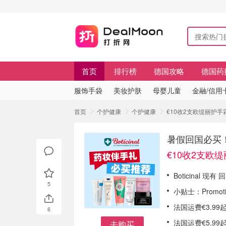
首页
排行榜
德国攻略
德国药
服饰手袋
美妆护肤
母婴儿童
金融/信用
首页
个护健康
个护健康
€10收2支欧缇丽护手
暑假回国必买！
€10收2支欧
Boticinal 
5
小贴士：Promot
法国运费€3.99起
6
法国运费€5.9
去购买