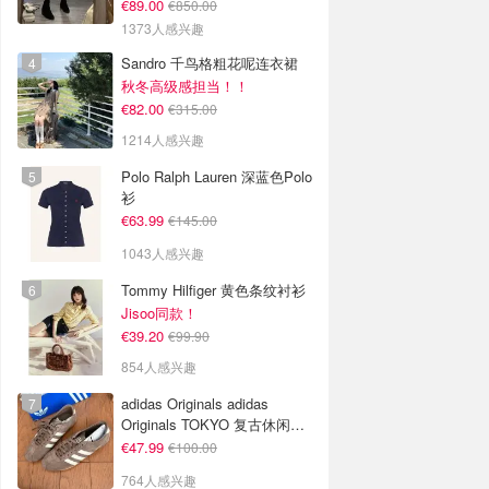
€89.00
€850.00
1373人感兴趣
Sandro 千鸟格粗花呢连衣裙
秋冬高级感担当！！
€82.00
€315.00
1214人感兴趣
Polo Ralph Lauren 深蓝色Polo
衫
€63.99
€145.00
1043人感兴趣
Tommy Hilfiger 黄色条纹衬衫
Jisoo同款！
€39.20
€99.90
854人感兴趣
adidas Originals adidas
Originals TOKYO 复古休闲鞋
深棕色
€47.99
€100.00
764人感兴趣