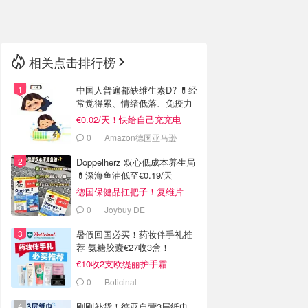
🇳🇿
新西兰
相关点击排行榜
中国人普遍都缺维生素D? 💊经
常觉得累、情绪低落、免疫力
低
€0.02/天！快给自己充充电
0
Amazon德国亚马逊
Doppelherz 双心低成本养生局
💊深海鱼油低至€0.19/天
德国保健品扛把子！复维片
€4.4收
0
Joybuy DE
暑假回国必买！药妆伴手礼推
荐 氨糖胶囊€27收3盒！
€10收2支欧缇丽护手霜
0
Boticinal
刚刚补货！德亚自营3层纸巾