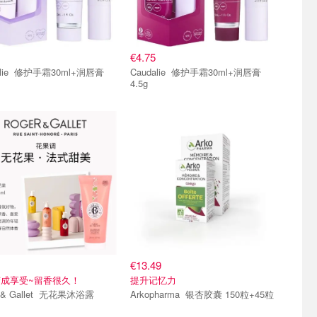
€4.75
30ml+润唇膏
Caudalie 修护手霜30ml+润唇膏
4.5g
€13.49
成享受~留香很久！
提升记忆力
Gallet 无花果沐浴露
Arkopharma 银杏胶囊 150粒+45粒