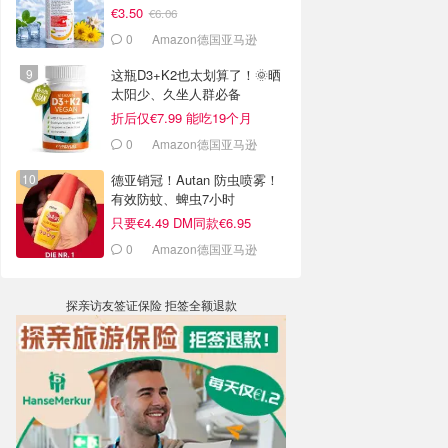
€3.50
€6.06
0
Amazon德国亚马逊
这瓶D3+K2也太划算了！🌞晒
太阳少、久坐人群必备
折后仅€7.99 能吃19个月
0
Amazon德国亚马逊
德亚销冠！Autan 防虫喷雾！
有效防蚊、蜱虫7小时
只要€4.49 DM同款€6.95
0
Amazon德国亚马逊
探亲访友签证保险 拒签全额退款