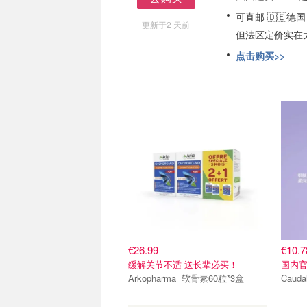
去购买
可直邮 🇩🇪德国 
更新于2 天前
但法区定价实在
点击购买>>
€26.99
€10.7
缓解关节不适 送长辈必买！
国内官
Arkopharma 软骨素60粒*3盒