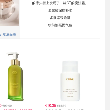
的床头柜上发现了一罐CT的魔法霜。
玻尿酸深度补水
多肽紧致饱满
妆前焕亮提气色
bury 魔法面霜
50
€10.35
€90.00
€13.80