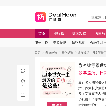
首页
排行榜
德国攻略
德国药
服饰手袋
美妆护肤
母婴儿童
金融/信用
首页
美妆护肤
身体护理
多年巡演、日常等爱用
💍💕被霉霉
多年巡演、日
最近名人圈的蕞火爆
2
婚，作为极少数将
园！受邀嘉宾占据
婚礼成为了夏季最
去购买
时的美妆护肤、日常