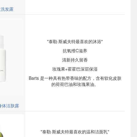
盈洗发露
"泰勒·斯威夫特最喜欢的沐浴"
抗氧维C滋养
清新持久留香
玫瑰果+霍霍巴深层保湿
Barts 是一种具有热带香味的配方，含有软化皮肤
的荷荷巴油和玫瑰果油。
rts身体洁肤露
"泰勒·斯威夫特最喜欢的温和洁面乳"