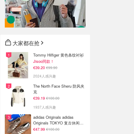
大家都在抢
Tommy Hilfiger 黄色条纹衬衫
Jisoo同款！
€39.20
€99.90
2024人感兴趣
The North Face Sheru 防风夹
克
€39.19
€100.00
1937人感兴趣
adidas Originals adidas
Originals TOKYO 复古休闲鞋
深棕色
€47.99
€100.00