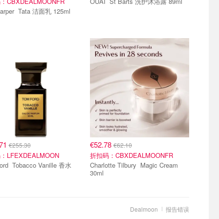
：CBXDEALMOONFR
OUAI St Barts 洗护沐浴露 89ml
Tata Harper Tata 洁面乳 125ml
.71
€52.78
€255.30
€62.10
：LFEXDEALMOON
折扣码：CBXDEALMOONFR
 Vanille 香水
Charlotte Tilbury Magic Cream
30ml
Dealmoon
报告错误