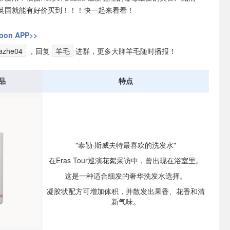
英国就能有好价买到！！！快一起来看看！
on APP>>
azhe04
，回复
羊毛
进群，更多大牌羊毛随时播报！
品
特点
"泰勒·斯威夫特最喜欢的洗发水"
在Eras Tour巡演花絮采访中，曾出现在浴室里。
这是一种适合细发的奢华洗发水选择。
凝胶状配方可增加体积，并散发出果香、花香和清
新气味。