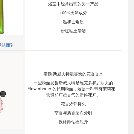
浴室中经常出现的另一产品
100%天然成分
温和去角质
粉红粘土清洁
焕活洁面乳
泰勒·斯威夫特最喜欢的花香香水
一些粉丝发誓斯威夫特是维克多和罗尔夫的
Flowerbomb 的长期粉丝，这是一种带有茉莉花、
玫瑰和广藿香气的新鲜花卉。
花香浓郁持久
茶香与麝香层次分明
设计师钻石瓶身