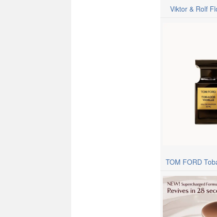
Viktor & Rolf 
T
OM FORD Tobac