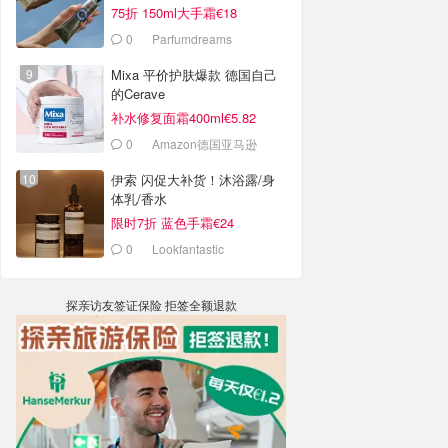
75折 150ml大手霜€18
0
Parfumdreams
Mixa 平价护肤爆款 德国自己
的Cerave
补水修复面霜400ml€5.82
0
Amazon德国亚马逊
伊索 闪促大补货！沐浴露/身
体乳/香水
限时7折 蓝色手霜€24
0
Lookfantastic
探亲访友签证保险 拒签全额退款