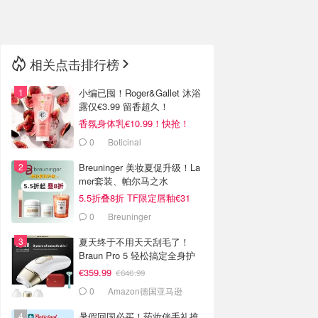
🇳🇿
新西兰
相关点击排行榜
小编已囤！Roger&Gallet 沐浴
露仅€3.99 留香超久！
香氛身体乳€10.99！快抢！
0
Boticinal
Breuninger 美妆夏促升级！La
mer套装、帕尔马之水
5.5折叠8折 TF限定唇釉€31
0
Breuninger
夏天终于不用天天刮毛了！
Braun Pro 5 轻松搞定全身护
理
€359.99
€646.99
0
Amazon德国亚马逊
暑假回国必买！药妆伴手礼推