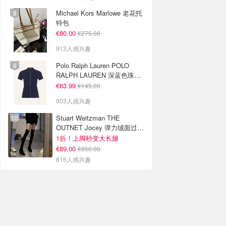
Michael Kors Marlowe 老花托
特包
€80.00
€275.00
913人感兴趣
Polo Ralph Lauren POLO
RALPH LAUREN 深蓝色珠地
布 Polo衫
€63.99
€145.00
903人感兴趣
Stuart Weitzman THE
OUTNET Jocey 弹力绒面过膝
靴
1折！上脚秒变大长腿
€89.00
€850.00
816人感兴趣