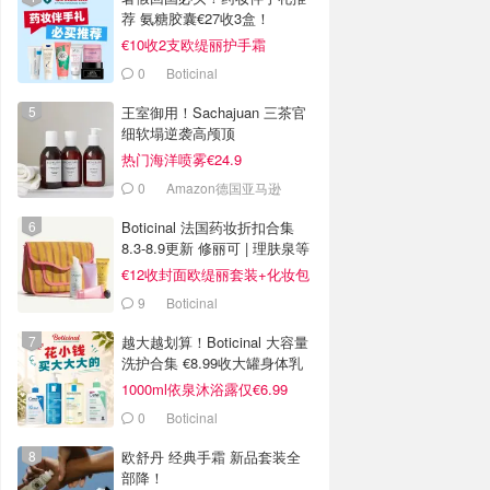
荐 氨糖胶囊€27收3盒！
€10收2支欧缇丽护手霜
0
Boticinal
王室御用！Sachajuan 三茶官
细软塌逆袭高颅顶
热门海洋喷雾€24.9
0
Amazon德国亚马逊
Boticinal 法国药妆折扣合集
8.3-8.9更新 修丽可 | 理肤泉等
€12收封面欧缇丽套装+化妆包
9
Boticinal
越大越划算！Boticinal 大容量
洗护合集 €8.99收大罐身体乳
1000ml依泉沐浴露仅€6.99
0
Boticinal
欧舒丹 经典手霜 新品套装全
部降！