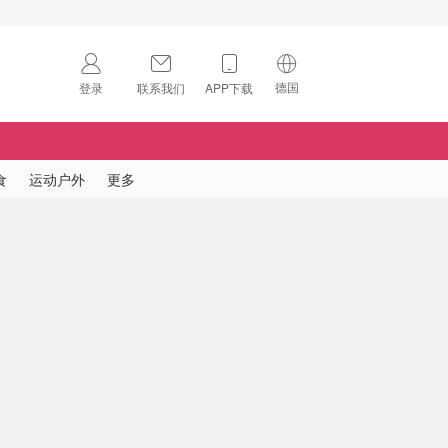
德国
登录
联系我们
APP下载
🇺🇸
美国
🇨🇳
中国
食
运动户外
更多
🇨🇦
加拿大
扫码下载 App
🇬🇧
英国
Download on the
App Store
🇩🇪
德国
Download the
Android App
🇫🇷
法国
🇮🇹
意大利
🇦🇺
澳洲