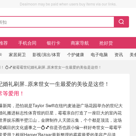
Dealmoon may be paid when users buy items via our links.
推荐
手机合同
银行卡
商家导航
抢好货
卡
家居厨卫
影视/演出/体育
个护健康
电子电脑
资讯
美
！ 💍💕被霉霉世纪婚礼刷屏..原来世女一生最爱的美妆是这些！
世纪婚礼刷屏..原来世女一生最爱的美妆是这些！
常等爱用！
新闻，恐怕就是Taylor Swift在纽约麦迪逊广场花园举办的世纪大
婚礼搬进标志性体育馆的巨星，霉霉亲自打造了一座巨大的室内花
世界娱乐圈半壁江山，金牌制作人天团云集，个个都是顶流，这场
受瞩目的文化盛事之一💍💕你是否也跟小编一样好奇世女一霉霉平
爱用？根据Harper’Bazaar最新整理的霉霉最爱的美容产品清