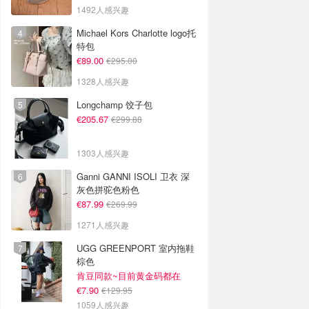
1492人感兴趣
Michael Kors Charlotte logo托
特包
€89.00
€295.00
1328人感兴趣
Longchamp 饺子包
€205.67
€299.88
1303人感兴趣
Ganni GANNI ISOLI 卫衣 深
灰色拼驼色粉色
€87.99
€269.99
1271人感兴趣
UGG GREENPORT 室内拖鞋
棕色
肯豆同款~目前黄金码都在
€7.90
€129.95
1059人感兴趣