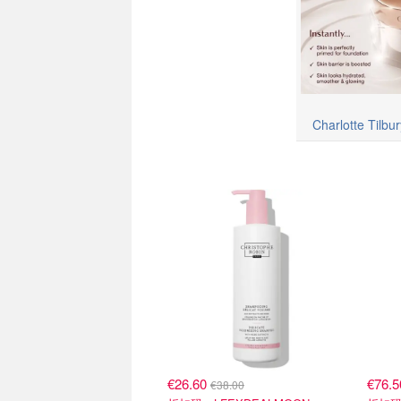
Charlotte Til
€26.60
€76.
€38.00