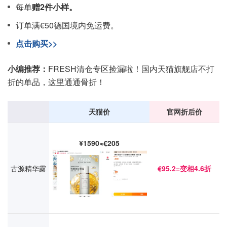
每单
赠2件小样。
订单满€50德国境内免运费。
点击购买>>
小编推荐：
FRESH清仓专区捡漏啦！国内天猫旗舰店不打
折的单品，这里通通骨折！
天猫价
官网折后价
¥1590≈€205
古源精华露
€95.2=变相4.6折