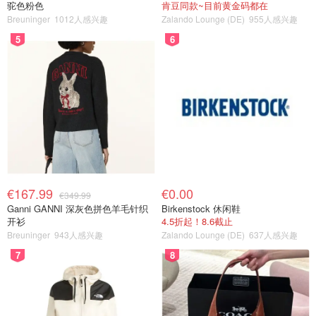
驼色粉色
肯豆同款~目前黄金码都在
Breuninger
1012人感兴趣
Zalando Lounge (DE)
955人感兴趣
5
6
€167.99
€0.00
€349.99
Ganni GANNI 深灰色拼色羊毛针织
Birkenstock 休闲鞋
开衫
4.5折起！8.6截止
Breuninger
943人感兴趣
Zalando Lounge (DE)
637人感兴趣
7
8