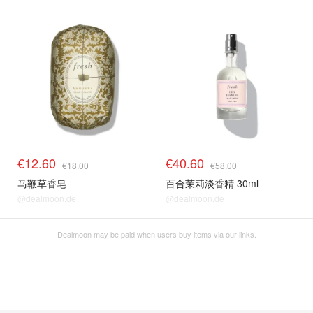
€12.60
€40.60
€18.00
€58.00
马鞭草香皂
百合茉莉淡香精 30ml
@dealmoon.de
@dealmoon.de
Dealmoon may be paid when users buy items via our links.