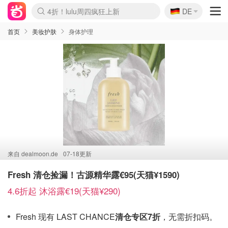
🇩🇪
4折！lulu周四疯狂上新
DE
Boticinal 夏促开抢！
还没结束！&OtherStories大促
Joybuy变相75折 随时失效
速领！Stanley独家85折
疑似霸哥！Camper额外叠85折
Zalando 奥莱闪促！每日更新
Moncler反季囤！5折起+叠9折
Coach Brooklyn仅€192
首页
美妆护肤
身体护理
来自
dealmoon.de
07-18更新
Fresh 清仓捡漏！古源精华露€95(天猫¥1590)
4.6折起 沐浴露€19(天猫¥290)
Fresh 现有 LAST CHANCE
清仓专区7折
，无需折扣码。