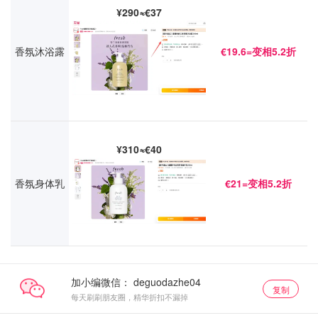
¥290≈€37
香氛沐浴露
€19.6=变相5.2折
¥310≈€40
香氛身体乳
€21=变相5.2折
加小编微信：
复制
每天刷刷朋友圈，精华折扣不漏掉