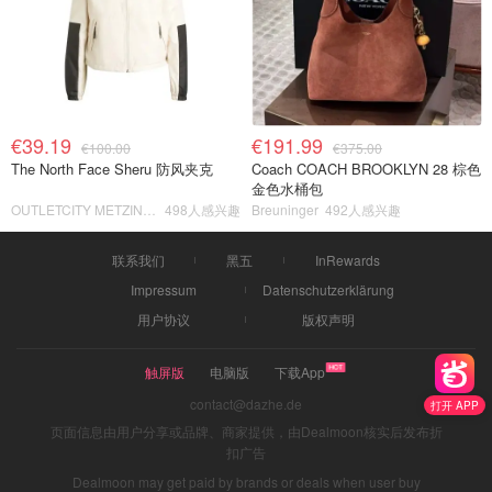
€39.19
€191.99
€100.00
€375.00
The North Face Sheru 防风夹克
Coach COACH BROOKLYN 28 棕色
金色水桶包
OUTLETCITY METZINGEN
498人感兴趣
Breuninger
492人感兴趣
联系我们
黑五
InRewards
Impressum
Datenschutzerklärung
用户协议
版权声明
触屏版
电脑版
下载App
contact@dazhe.de
打开 APP
页面信息由用户分享或品牌、商家提供，由Dealmoon核实后发布折
扣广告
Dealmoon may get paid by brands or deals when user buy