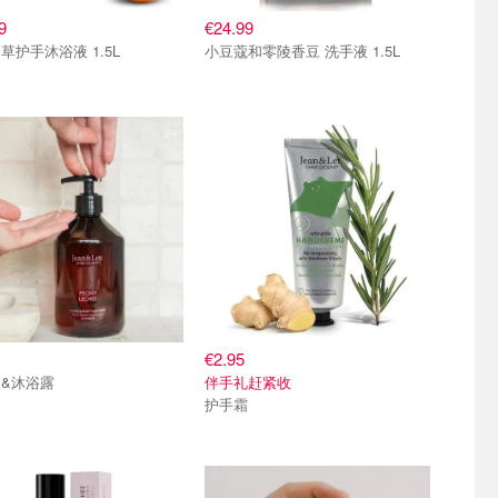
9
€24.99
草护手沐浴液 1.5L
小豆蔻和零陵香豆 洗手液 1.5L
€2.95
&沐浴露
伴手礼赶紧收
护手霜