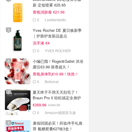
新 定妆喷雾 €25.65
香氛润肤膏 €21.56
0
Lookfantastic
Yves Rocher DE 夏日焕新季
｜护肤护发新品盘点
洗手液 €4
0
YVES ROCHER
小编已囤！Roger&Gallet 沐浴
露仅€3.99 留香超久！
香氛身体乳€10.99！快抢！
0
Boticinal
夏天终于不用天天刮毛了！
Braun Pro 5 轻松搞定全身护
理
€359.99
€646.99
0
Amazon德国亚马逊
暑假回国必买！药妆伴手礼推
荐 氨糖胶囊€27收3盒！