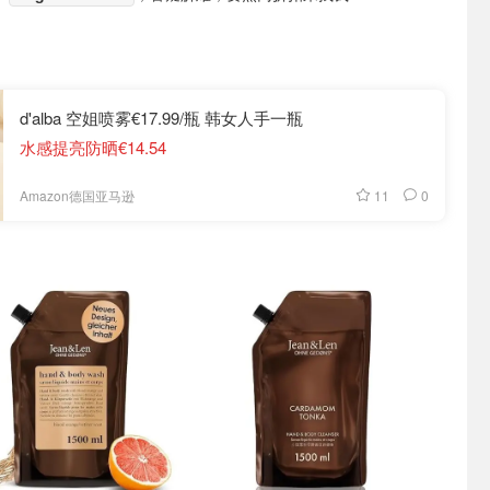
d'alba 空姐喷雾€17.99/瓶 韩女人手一瓶
水感提亮防晒€14.54
11
0
Amazon德国亚马逊