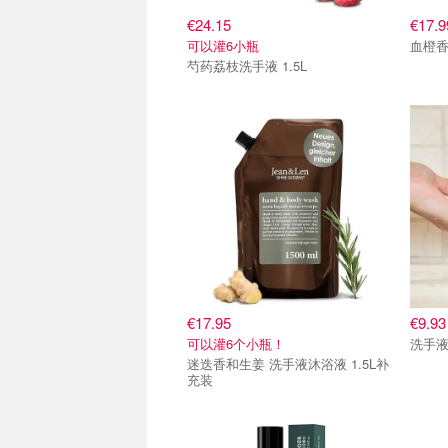
€24.15
€17.9
可以灌6小瓶
血橙香
芍药荔枝洗手液 1.5L
€17.95
€9.93
可以灌6个小瓶！
洗手液
迷迭香和生姜 洗手液沐浴液 1.5L补
充装