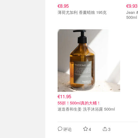
€8.95
€9.93
薄荷尤加利 香薰蜡烛 195克
Jean
500ml
€11.95
55折！500ml真的大桶！
迷迭香和生姜 洗手沐浴露 500ml
评论
4
3