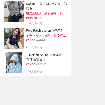
Sandro 拼接府绸羊毛混纺开衫
灰色
层次感拉满，灰色百搭不挑人~
€166.00
€265.00
558人感兴趣
Polo Ralph Lauren 小马T恤
金色小马标，童款，18-20Y捡漏！
£23.00
£45.00
491人感兴趣
lululemon Scuba 加大连帽卫
衣 半拉链设计
€69.00
€118.00
460人感兴趣