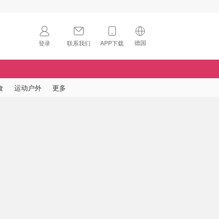
德国
登录
联系我们
APP下载
🇺🇸
美国
🇨🇳
中国
食
运动户外
更多
🇨🇦
加拿大
扫码下载 App
🇬🇧
英国
Download on the
App Store
🇩🇪
德国
Download the
Android App
🇫🇷
法国
🇮🇹
意大利
🇦🇺
澳洲