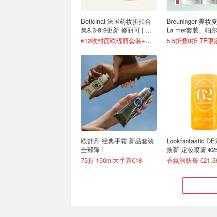
Boticinal 法国药妆折扣合
Breuninger 
集8.3-8.9更新 修丽可 | 理
La mer套装、帕
肤泉等
€12收封面欧缇丽套装+化妆包
5.5折叠8折 TF限
欧舒丹 经典手霜 新品套装
Lookfantastic
全部降！
焕新 定妆喷雾 €25
75折 150ml大手霜€18
香氛润肤膏 €21.5