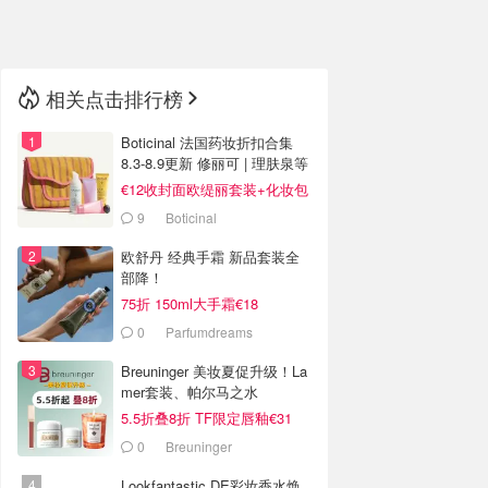
🇳🇿
新西兰
相关点击排行榜
Boticinal 法国药妆折扣合集
8.3-8.9更新 修丽可 | 理肤泉等
€12收封面欧缇丽套装+化妆包
9
Boticinal
欧舒丹 经典手霜 新品套装全
部降！
75折 150ml大手霜€18
0
Parfumdreams
Breuninger 美妆夏促升级！La
mer套装、帕尔马之水
5.5折叠8折 TF限定唇釉€31
0
Breuninger
Lookfantastic DE彩妆香水焕