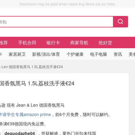
Dealmoon may be paid when users buy items via our links.
推荐
手机合同
银行卡
商家导航
抢好货
卡
家居厨卫
影视/演出/体育
个护健康
电子电脑
资讯
美
 & Len 德国香氛黑马 1.5L荔枝洗手液€24
n 德国香氛黑马 1.5L荔枝洗手液€24
逊 现有 Jean & Len 德国香氛黑马
学生专属amazon prime
，前6个月免费，随时可以解约。
或订单满€39德国境内免运费。
：
deguodazhe04
，答疑解难，要热门折扣来找我