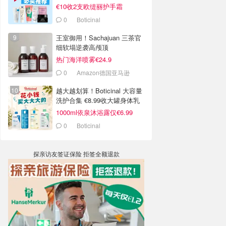
€10收2支欧缇丽护手霜
0
Boticinal
王室御用！Sachajuan 三茶官
细软塌逆袭高颅顶
热门海洋喷雾€24.9
0
Amazon德国亚马逊
越大越划算！Boticinal 大容量
洗护合集 €8.99收大罐身体乳
1000ml依泉沐浴露仅€6.99
0
Boticinal
探亲访友签证保险 拒签全额退款