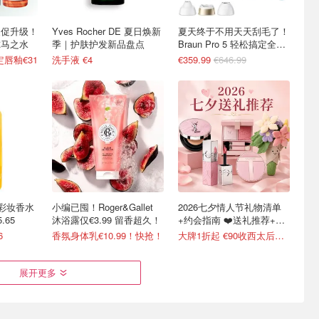
美妆夏促升级！
Yves Rocher DE 夏日焕新
夏天终于不用天天刮毛了！
尔马之水
季｜护肤护发新品盘点
Braun Pro 5 轻松搞定全身
护理
定唇釉€31
洗手液 €4
€359.99
€646.99
 DE彩妆香水
小编已囤！Roger&Gallet
2026七夕情人节礼物清单
.65
沐浴露仅€3.99 留香超久！
+约会指南 ❤️送礼推荐+折
扣汇总
6
香氛身体乳€10.99！快抢！
大牌1折起 €90收西太后土星耳钉
展开更多