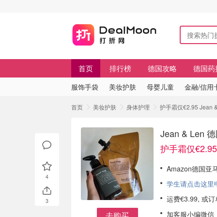
首页
排行榜
德国攻略
德国药
服饰手袋
美妆护肤
母婴儿童
金融/信用
首页
美妆护肤
身体护理
护手霜仅€2.95 Jean
Jean & Le
护手霜仅€2.95
Amazon德国亚马
4
学生请点击这里申请
运费€3.99, 
3
加客服小编微信
去购买