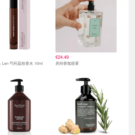
€24.49
 & Len 芍药荔枝香水 10ml
房间香氛喷雾