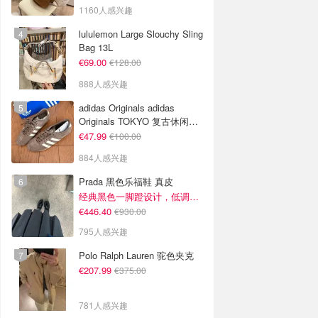
1160人感兴趣
lululemon Large Slouchy Sling
Bag 13L
€69.00
€128.00
888人感兴趣
adidas Originals adidas
Originals TOKYO 复古休闲鞋
深棕色
€47.99
€100.00
884人感兴趣
Prada 黑色乐福鞋 真皮
经典黑色一脚蹬设计，低调百搭又高级
€446.40
€930.00
795人感兴趣
Polo Ralph Lauren 驼色夹克
€207.99
€375.00
781人感兴趣