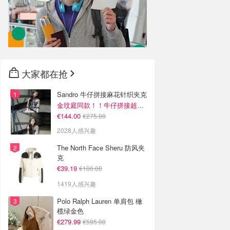
大家都在抢
Sandro 牛仔拼接麻花针织夹克
金玟庭同款！！牛仔拼接超有层次感
€144.00
€275.00
2028人感兴趣
The North Face Sheru 防风夹
克
€39.19
€100.00
1419人感兴趣
Polo Ralph Lauren 单肩包 橄
榄绿金色
€279.99
€595.00