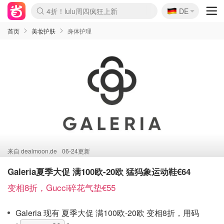
🇩🇪
4折！lulu周四疯狂上新
DE
Boticinal 夏促开抢！
还没结束！&OtherStories大促
Joybuy变相75折 随时失效
速领！Stanley独家85折
疑似霸哥！Camper额外叠85折
Zalando 奥莱闪促！每日更新
Moncler反季囤！5折起+叠9折
Coach Brooklyn仅€192
首页
美妆护肤
身体护理
来自
dealmoon.de
06-24更新
Galeria夏季大促 满100欧-20欧 猛犸象运动鞋€64
变相8折，Gucci碎花气垫€55
Galeria 现有 夏季大促 满100欧-20欧 变相8折，用码