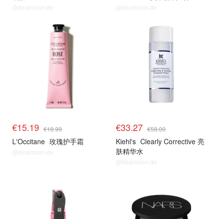
@dealmoon.de
@dealmoon.de
€15.19
€33.27
€18.99
€58.00
L'Occitane
玫瑰护手霜
Kiehl's
Clearly Corrective 亮
肤精华水
@dealmoon.de
@dealmoon.de