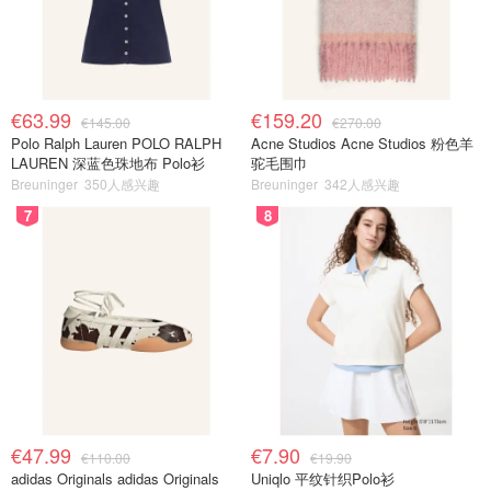
€63.99
€159.20
€145.00
€270.00
Polo Ralph Lauren POLO RALPH
Acne Studios Acne Studios 粉色羊
LAUREN 深蓝色珠地布 Polo衫
驼毛围巾
Breuninger
350人感兴趣
Breuninger
342人感兴趣
7
8
€47.99
€7.90
€110.00
€19.90
adidas Originals adidas Originals
Uniqlo 平纹针织Polo衫