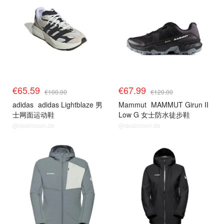
€65.59
€67.99
€100.00
€120.00
adidas
adidas Lightblaze 男
Mammut
MAMMUT Girun II
士网面运动鞋
Low G 女士防水徒步鞋
@dealmoon.de
@dealmoon.de