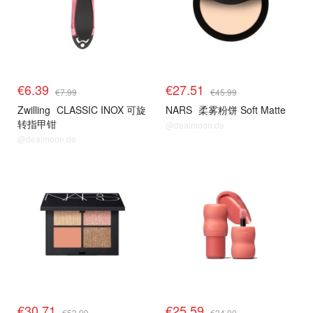
€6.39
€27.51
€7.99
€45.99
Zwilling
CLASSIC INOX 可旋
NARS
柔雾粉饼 Soft Matte
转指甲钳
@dealmoon.de
@dealmoon.de
€30.71
€25.59
€53.99
€34.00