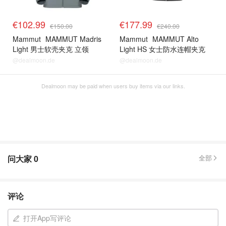
€102.99
€177.99
€150.00
€240.00
Mammut
MAMMUT Madris
Mammut
MAMMUT Alto
Light 男士软壳夹克 立领
Light HS 女士防水连帽夹克
@dealmoon.de
@dealmoon.de
Dealmoon may be paid when users buy items via our links.
问大家
0
全部
评论
打开App写评论