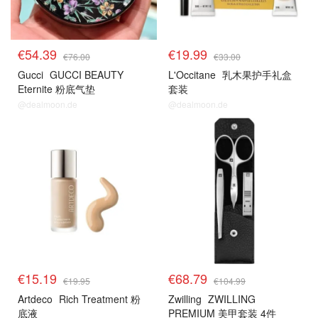
€54.39
€19.99
€76.00
€33.00
Gucci
GUCCI BEAUTY
L'Occitane
乳木果护手礼盒
Eternite 粉底气垫
套装
@dealmoon.de
@dealmoon.de
€15.19
€68.79
€19.95
€104.99
Artdeco
Rich Treatment 粉
Zwilling
ZWILLING
底液
PREMIUM 美甲套装 4件