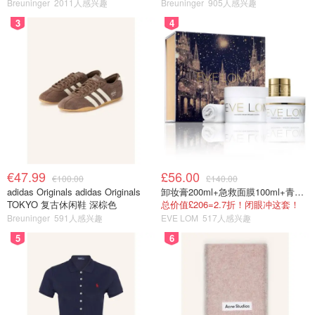
口红 open back色
Breuninger
2011人感兴趣
Breuninger
905人感兴趣
3
4
€47.99
£56.00
€100.00
£140.00
adidas Originals adidas Originals
卸妆膏200ml+急救面膜100ml+青春面霜15ml
TOKYO 复古休闲鞋 深棕色
总价值£206=2.7折！闭眼冲这套！
Breuninger
591人感兴趣
EVE LOM
517人感兴趣
5
6