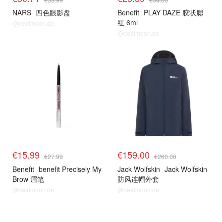
NARS
四色眼影盘
Benefit
PLAY DAZE 胶状腮
红 6ml
@dealmoon.de
@dealmoon.de
€15.99
€159.00
€27.99
€260.00
Benefit
benefit Precisely My
Jack Wolfskin
Jack Wolfskin
Brow 眉笔
防风连帽外套
@dealmoon.de
@dealmoon.de