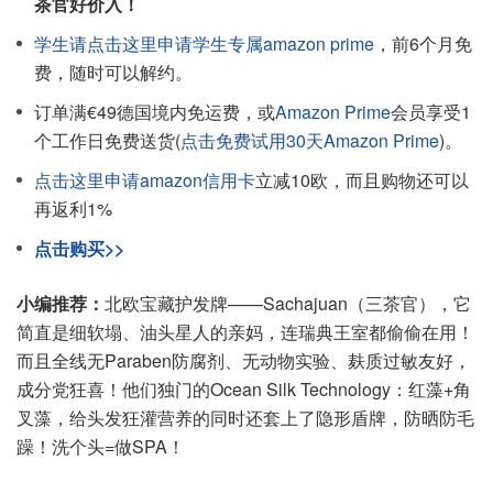
茶官好价入！
学生请点击这里申请学生专属amazon prime
，前6个月免
费，随时可以解约。
订单满€49德国境内免运费，或
Amazon Prime
会员享受1
个工作日免费送货(
点击免费试用30天Amazon Prime
)。
点击这里申请amazon信用卡
立减10欧，而且购物还可以
再返利1%
点击购买>>
小编推荐：
北欧宝藏护发牌——Sachajuan（三茶官），它
简直是细软塌、油头星人的亲妈，连瑞典王室都偷偷在用！
而且全线无Paraben防腐剂、无动物实验、麸质过敏友好，
成分党狂喜！他们独门的Ocean Silk Technology：红藻+角
叉藻，给头发狂灌营养的同时还套上了隐形盾牌，防晒防毛
躁！洗个头=做SPA！