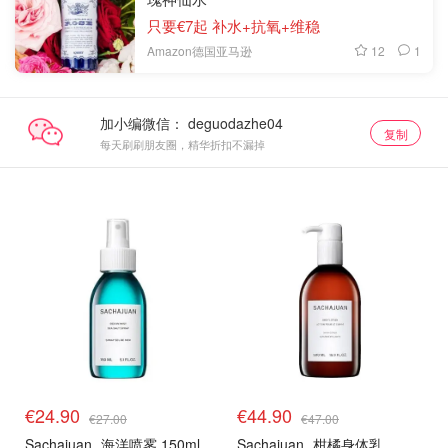
只要€7起 补水+抗氧+维稳
12
1
Amazon德国亚马逊
加小编微信：
复制
每天刷刷朋友圈，精华折扣不漏掉
€24.90
€44.90
€27.00
€47.00
Sachajuan
海洋喷雾 150ml
Sachajuan
柑橘身体乳