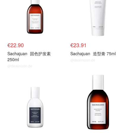
€22.90
€23.91
Sachajuan
固色护发素
Sachajuan
造型膏 75ml
250ml
@dealmoon.de
@dealmoon.de