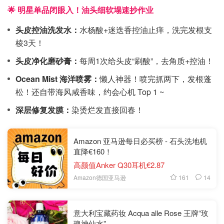
🌟 明星单品闭眼入！油头细软塌速抄作业
头皮控油洗发水：
水杨酸+迷迭香控油止痒，洗完发根支
棱3天！
头皮净化磨砂膏：
每周1次给头皮“刷酸”，去角质+控油！
Ocean Mist 海洋喷雾：
懒人神器！喷完抓两下，发根蓬
松！还自带海风咸香味，约会心机 Top 1 ~
深层修复发膜：
染烫烂发直接回春！
Amazon 亚马逊每日必买榜 - 石头洗地机
直降€160！
高颜值Anker Q30耳机€2.87
161
14
Amazon德国亚马逊
意大利宝藏药妆 Acqua alle Rose 王牌“玫
瑰神仙水”