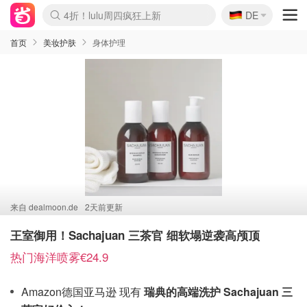
🇩🇪
4折！lulu周四疯狂上新
DE
Boticinal 夏促开抢！
还没结束！&OtherStories大促
Joybuy变相75折 随时失效
速领！Stanley独家85折
疑似霸哥！Camper额外叠85折
Zalando 奥莱闪促！每日更新
Moncler反季囤！5折起+叠9折
Coach Brooklyn仅€192
首页
美妆护肤
身体护理
来自
dealmoon.de
2天前更新
王室御用！Sachajuan 三茶官 细软塌逆袭高颅顶
热门海洋喷雾€24.9
Amazon德国亚马逊 现有
瑞典的高端洗护 Sachajuan 三