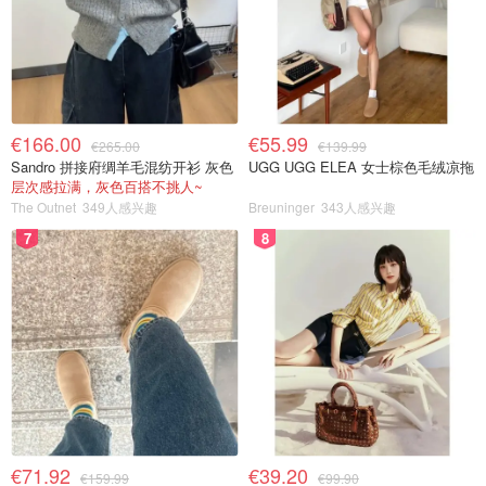
€166.00
€55.99
€265.00
€139.99
Sandro 拼接府绸羊毛混纺开衫 灰色
UGG UGG ELEA 女士棕色毛绒凉拖
层次感拉满，灰色百搭不挑人~
The Outnet
349人感兴趣
Breuninger
343人感兴趣
7
8
€71.92
€39.20
€159.99
€99.90