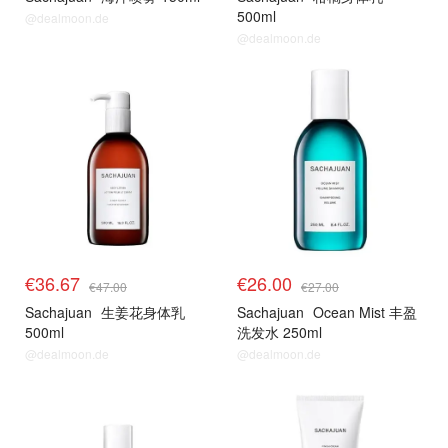
500ml
@dealmoon.de
@dealmoon.de
€36.67
€26.00
€47.00
€27.00
Sachajuan
生姜花身体乳
Sachajuan
Ocean Mist 丰盈
500ml
洗发水 250ml
@dealmoon.de
@dealmoon.de