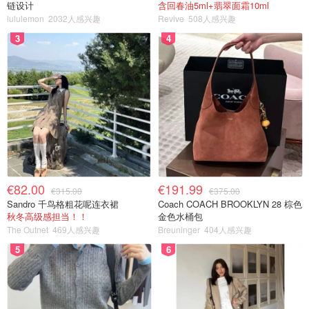
链设计
含回春油5ml+翡翠面霜10ml
lululemon
2032人感兴趣
Revive
508人感兴趣
3
4
€82.00
€191.99
€315.00
€375.00
Sandro 千鸟格粗花呢连衣裙
Coach COACH BROOKLYN 28 棕色
秋冬高级感担当！！
金色水桶包
The Outnet
469人感兴趣
Breuninger
404人感兴趣
5
6