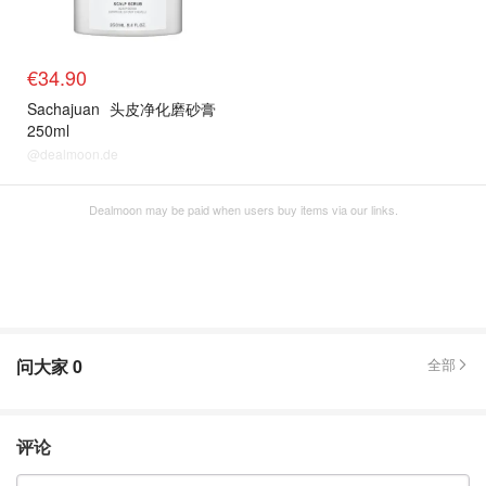
€34.90
Sachajuan
头皮净化磨砂膏
250ml
@dealmoon.de
Dealmoon may be paid when users buy items via our links.
问大家
0
全部
评论