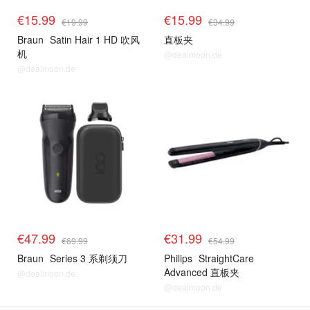
€15.99
€15.99
€19.99
€34.99
Braun
Satin Hair 1 HD 吹风
直板夹
机
@dealmoon.de
@dealmoon.de
€47.99
€31.99
€69.99
€54.99
Braun
Series 3 系剃须刀
Philips
StraightCare
Advanced 直板夹
@dealmoon.de
@dealmoon.de