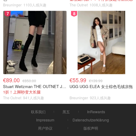
Breuninger
1103人感兴趣
The Outnet
1008人感兴趣
7
8
€89.00
€55.99
€850.00
€139.99
Stuart Weitzman THE OUTNET Jocey 弹力绒面过膝靴
UGG UGG ELEA 女士棕色毛绒凉拖
1折！上脚秒变大长腿
The Outnet
941人感兴趣
Breuninger
923人感兴趣
联系我们
黑五
InRewards
Impressum
Datenschutzerklärung
用户协议
版权声明