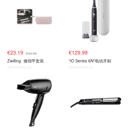
€23.19
€129.99
€34.99
Zwilling
修指甲套装
"iO Series 6N"电动牙刷
@dealmoon.de
@dealmoon.de