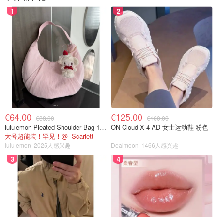
1
2
€64.00
€125.00
€88.00
€160.00
lululemon Pleated Shoulder Bag 10L 单肩包
ON Cloud X 4 AD 女士运动鞋 粉色
大号超能装！罕见！@- Scarlett
lululemon
2025人感兴趣
Dealmoon
1466人感兴趣
3
4