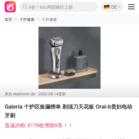
🇩🇪
4折！lulu周四疯狂上新
DE
Boticinal 夏促开抢！
还没结束！&OtherStories大促
Joybuy变相75折 随时失效
速领！Stanley独家85折
疑似霸哥！Camper额外叠85折
Zalando 奥莱闪促！每日更新
Moncler反季囤！5折起+叠9折
Coach Brooklyn仅€192
首页
个护健康
个护健康
来自
dealmoon.de
2022-08-14更新
Galeria 个护区捡漏榜单 剃须刀天花板 Oral-b贵妇电动
牙刷
直减20欧 €179收博朗9系！！