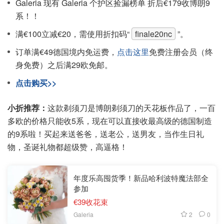
Galeria 现有 Galeria 个护区捡漏榜单 折后€179收博朗9
系！！
满€100立减€20，需使用折扣码“
finale20nc
”。
订单满€49德国境内免运费，
点击这里
免费注册会员（终
身免费）之后满29欧免邮。
点击购买>>
小折推荐：
这款剃须刀是博朗剃须刀的天花板作品了，一百
多欧的价格只能收5系，现在可以直接收最高级的德国制造
的9系啦！买起来送爸爸，送老公，送男友，当作生日礼
物，圣诞礼物都超级赞，高逼格！
年度乐高囤货季！新品哈利波特魔法部全
参加
€39收花束
2
0
Galeria