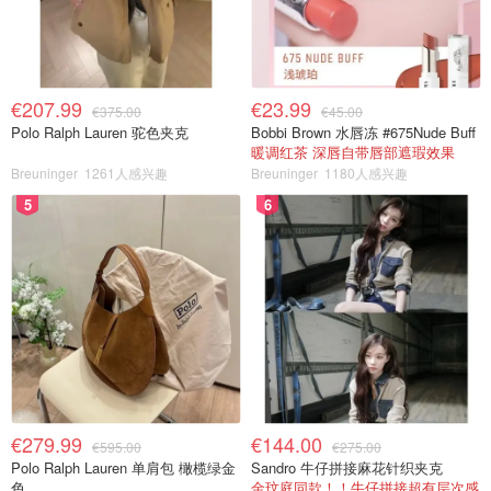
€207.99
€23.99
€375.00
€45.00
Polo Ralph Lauren 驼色夹克
Bobbi Brown 水唇冻 #675Nude Buff
暖调红茶 深唇自带唇部遮瑕效果
Breuninger
1261人感兴趣
Breuninger
1180人感兴趣
5
6
€279.99
€144.00
€595.00
€275.00
Polo Ralph Lauren 单肩包 橄榄绿金
Sandro 牛仔拼接麻花针织夹克
色
金玟庭同款！！牛仔拼接超有层次感