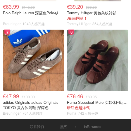
€63.99
€39.20
€145.00
€99.90
Polo Ralph Lauren 深蓝色Polo衫
Tommy Hilfiger 黄色条纹衬衫
Jisoo同款！
Breuninger
1043人感兴趣
Tommy Hilfiger
854人感兴趣
7
8
€47.99
€76.46
€100.00
€89.95
adidas Originals adidas Originals
Puma Speedcat Mule 女款休闲运动鞋
TOKYO 复古休闲鞋 深棕色
暗红色超洋气
Breuninger
764人感兴趣
Puma
742人感兴趣
联系我们
黑五
InRewards