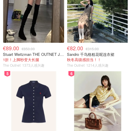
€89.00
€82.00
€850.00
€315.00
Stuart Weitzman THE OUTNET Jocey 弹力绒面过膝靴
Sandro 千鸟格粗花呢连衣裙
1折！上脚秒变大长腿
秋冬高级感担当！！
The Outnet
1373人感兴趣
The Outnet
1214人感兴趣
5
6