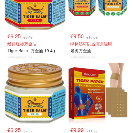
€6.25
€9.50
€6.49
€10.89
经典红标万金油
绿标还可以当清凉油用
Tiger Balm
万金油 19.4g
老虎万金油
@dealmoon.de
@dealmoon.de
€6.25
€9.99
€7.39
€11.99