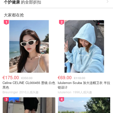
个护健康
的全部折扣
大家都在抢
1
2
€175.00
€69.00
€350.00
€118.00
Celine CELINE CL000455 墨镜 白色
lululemon Scuba 加大连帽卫衣 半拉
黑色
链设计
Breuninger
2010人感兴趣
lululemon
1996人感兴趣
3
4