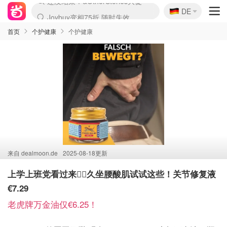
🇩🇪
Joybuy变相75折 随时失效
DE
Boticinal 夏促开抢！
4折！lulu周四疯狂上新
还没结束！&OtherStories大促
速领！Stanley独家85折
疑似霸哥！Camper额外叠85折
Zalando 奥莱闪促！每日更新
Moncler反季囤！5折起+叠9折
Coach Brooklyn仅€192
首页
个护健康
个护健康
来自
dealmoon.de
2025-08-18更新
上学上班党看过来🙋‍♀️久坐腰酸肌试试这些！关节修复液
€7.29
老虎牌万金油仅€6.25！