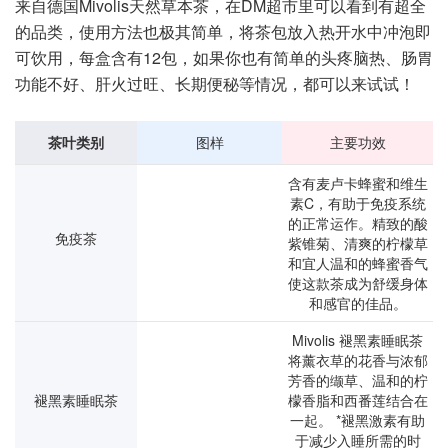
来自德国Mivolis天然草本茶，在DM超市里可以看到有超全
的品类，使用方法也极其简单，将茶包放入热开水中冲泡即
可饮用，每盒含有12包，如果你也有简单的头疼脑热、肠胃
功能不好、肝火过旺、长期便秘等情况，都可以来试试！
茶叶类别
图样
主要功效
含有麦卢卡蜂蜜和维生
素C，有助于免疫系统
的正常运作。精致的酸
免疫茶
紫锥菊、清爽的柠檬草
和宜人温和的蜂蜜香气
使这款茶成为舒缓身体
和感官的佳品。
Mivolis 褪黑素睡眠茶
将薰衣草的花香与浓郁
芳香的缬草、温和的柠
褪黑素睡眠茶
檬香脂和西番莲结合在
一起。 *褪黑激素有助
于减少入睡所需的时