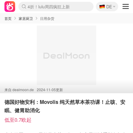
🇩🇪
4折！lulu周四疯狂上新
DE
Boticinal 夏促开抢！
还没结束！&OtherStories大促
Joybuy变相75折 随时失效
速领！Stanley独家85折
疑似霸哥！Camper额外叠85折
Zalando 奥莱闪促！每日更新
Moncler反季囤！5折起+叠9折
Coach Brooklyn仅€192
首页
家居厨卫
日用杂货
来自
dealmoon.de
2024-11-05更新
德国好物安利：Movolis 纯天然草本茶功课！止咳、安
眠、健胃助消化
低至0.7欧起