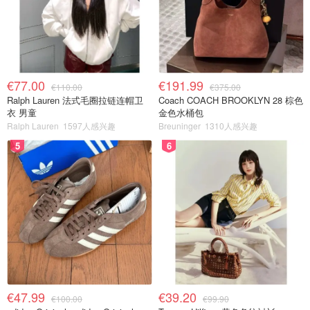
€77.00
€191.99
€110.00
€375.00
Ralph Lauren 法式毛圈拉链连帽卫
Coach COACH BROOKLYN 28 棕色
衣 男童
金色水桶包
Ralph Lauren
1597人感兴趣
Breuninger
1310人感兴趣
5
6
€47.99
€39.20
€100.00
€99.90