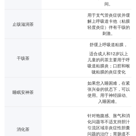
间。
用于支气管炎症状并缓
解上呼吸道卡他（粘膜
止咳滋润茶
轻度炎症）伴有干咳的
刺激。
舒缓上呼吸道粘膜，
适合成人和12岁以上
干咳茶
儿童的药茶
主要用于呼
吸道粘膜炎；口腔和喉
咙粘膜的炎症变化
如果您入睡困难，在紧
张兴奋的状态下，可以
睡眠安神茶
使用。用于神经躁动、
入睡困难。
针对饱腹感、胀气和消
化问题等不适
支持胆汁
引流区域非炎症性胆囊
消化茶
问题的治疗；胃肠道不