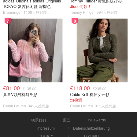
adidas Originals adidas Originals
Tommy Hilfiger 黄色条纹衬衫
TOKYO 复古休闲鞋 深棕色
Jisoo同款！
Breuninger
1108人感兴趣
Tommy Hilfiger
994人感兴趣
7
8
€81.00
€118.00
€135.00
€235.00
儿童V领纯棉针织衫
Cable-Knit 棉质女开衫
xs捡漏
Ralph Lauren
941人感兴趣
Ralph Lauren
911人感兴趣
联系我们
黑五
InRewards
Impressum
Datenschutzerklärung
用户协议
版权声明