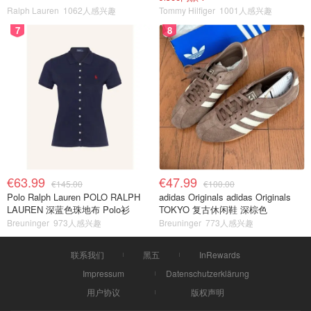
Ralph Lauren
1062人感兴趣
Tommy Hilfiger
1001人感兴趣
7
8
€63.99
€47.99
€145.00
€100.00
Polo Ralph Lauren POLO RALPH
adidas Originals adidas Originals
LAUREN 深蓝色珠地布 Polo衫
TOKYO 复古休闲鞋 深棕色
Breuninger
973人感兴趣
Breuninger
773人感兴趣
联系我们
黑五
InRewards
Impressum
Datenschutzerklärung
用户协议
版权声明