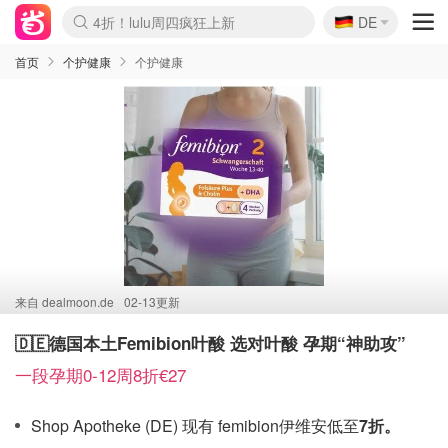
🇩🇪
4折！lulu周四疯狂上新
DE
Boticinal 夏促开抢！
还没结束！&OtherStories大促
Joybuy变相75折 随时失效
速领！Stanley独家85折
疑似霸哥！Camper额外叠85折
Zalando 奥莱闪促！每日更新
Moncler反季囤！5折起+叠9折
Coach Brooklyn仅€192
首页
个护健康
个护健康
来自
dealmoon.de
02-13更新
🇩🇪德国本土Femibion叶酸 选对叶酸 孕期“神助攻”
一段孕期0-12周8折€27
Shop Apotheke (DE) 现有 femibion伊维安低至
7折。