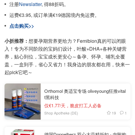
注册
Newslatter
, 得88折码。
运费€3.95, 或订单满€19德国境内免运费。
点击购买>>
小折推荐：
想要孕期营养更给力？Femibion真的可以闭眼
入！专为不同阶段的宝妈们设计，叶酸+DHA+各种关键营
养，贴心到位，宝宝成长更安心～备孕、怀孕、哺乳全覆
盖，一盒到手，省心又省力！我身边的朋友都在用，快来一
起pick它吧～
Orthomol 奥适宝专场 oliveyoung狂推vital
f黑科技
仅€1.77/天，脆皮打工人必备
19
1
Shop Apotheke (DE)
德国Doppelherz 双心大蒜精折扣 - 内附购