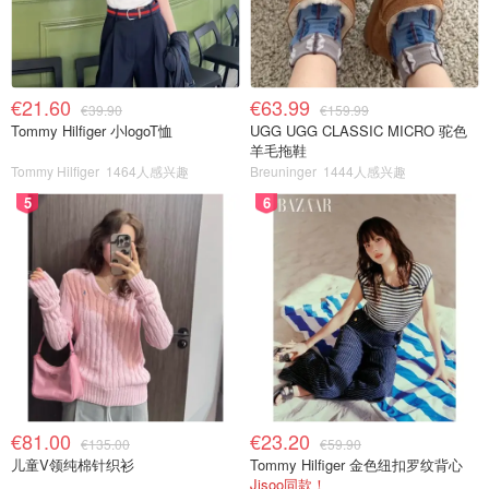
€21.60
€63.99
€39.90
€159.99
Tommy Hilfiger 小logoT恤
UGG UGG CLASSIC MICRO 驼色
羊毛拖鞋
Tommy Hilfiger
1464人感兴趣
Breuninger
1444人感兴趣
5
6
€81.00
€23.20
€135.00
€59.90
儿童V领纯棉针织衫
Tommy Hilfiger 金色纽扣罗纹背心
Jisoo同款！