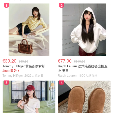
1
2
€39.20
€77.00
€99.90
€110.00
Tommy Hilfiger 黄色条纹衬衫
Ralph Lauren 法式毛圈拉链连帽卫
Jisoo同款！
衣 男童
Tommy Hilfiger
2022人感兴趣
Ralph Lauren
1600人感兴趣
3
4