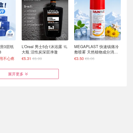
营3层纸
L'Oreal 男士5合1沐浴露 1L
MEGAPLAST 快速镇痛冷
3
大瓶 活性炭深层净澈
敷喷雾 天然植物成分消肿
化瘀
便用不心疼
€5.31
€6.99
€3.50
€6.06
展开更多
法区特产保健
专攻油脂类污渍！Dr.
德国好物安利：Abtei 保健
送礼必囤！
Beckmann 油渍、酱汁去渍
品必囤！钙片+维D、B群胶