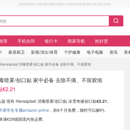
Dealmoon may be paid when users buy items via our links.
推荐
手机合同
银行卡
商家导航
抢好货
卡
家居厨卫
影视/演出/体育
个护健康
电子电脑
资讯
美
 Hansaplast 消毒喷雾/创口贴 家中必备 去除不痛、不留胶痕
st 消毒喷雾/创口贴 家中必备 去除不痛、不留胶痕
2.21
马逊 现有 Hansaplast 消毒喷雾/创口贴 冰雪奇缘创口贴
€2.21
。
学生专属amazon prime
，前6个月免费，随时可以解约。
或订单满€29德国境内免运费。