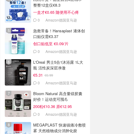
整整12盒仅€8.3
一盒才€0.65 随便用不心疼
0
Amazon德国亚马逊
急救常备！Hansaplast 液体创
口贴仅需€3.37
创口贴低至 €0.09/片
0
Amazon德国亚马逊
L'Oreal 男士5合1沐浴露 1L大
瓶 活性炭深层净澈
€5.31
€6.99
0
Amazon德国亚马逊
Bloom Natural 高含量镁胶囊
好价！运动党可囤💪
200粒€10.36 原€12.95
0
Amazon德国亚马逊
MEGAPLAST 快速镇痛冷敷喷
雾 天然植物成分消肿化瘀