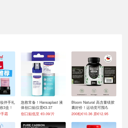
妆伴手礼
急救常备！Hansaplast 液
Bloom Natural 高含量镁胶
7收3盒！
体创口贴仅需€3.37
囊好价！运动党可囤💪
护手霜
创口贴低至 €0.09/片
200粒€10.36 原€12.95