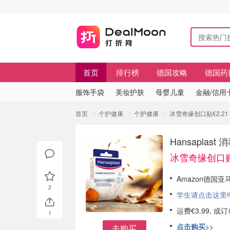
首页
排行榜
德国攻略
德国药
服饰手袋
美妆护肤
母婴儿童
金融/信用
首页
个护健康
个护健康
冰雪奇缘创口贴€2.21
Hansapla
冰雪奇缘创口贴€
Amazon德国亚
2
学生请点击这里申请
运费€3.99, 
1
点击购买>>
去购买