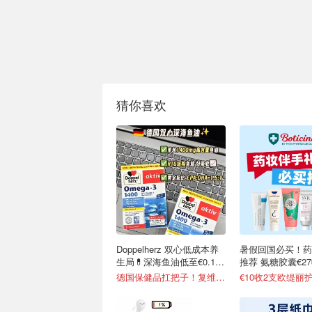
猜你喜欢
Doppelherz 双心低成本养
暑假回国必买！药
生局💊深海鱼油低至€0.19/
推荐 氨糖胶囊€2
天
德国保健品扛把子！复维片€4.4收
€10收2支欧缇丽