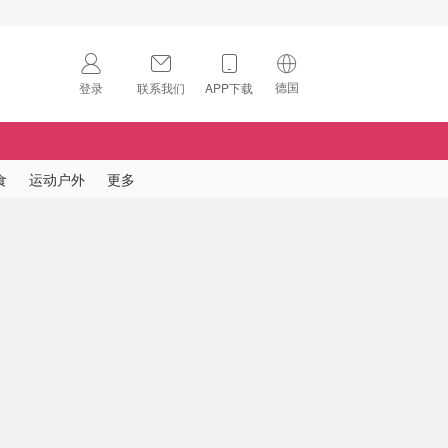
德国
登录
联系我们
APP下载
🇺🇸
美国
🇨🇳
中国
食
运动户外
更多
🇨🇦
加拿大
扫码下载 App
🇬🇧
英国
Download on the
App Store
🇩🇪
德国
Download the
Android App
🇫🇷
法国
🇮🇹
意大利
🇦🇺
澳洲