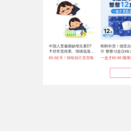
中国人普遍都缺维生素D?
刚刚补货！德亚自
💊经常觉得累、情绪低落、
巾 整整12盒仅€8.
免疫力低
€0.02/天！快给自己充充电
一盒才€0.65 随
这瓶D3+K2也太划算了！🌞
Arkopharma 
晒太阳少、久坐人群必备
品 软骨素€9/瓶 