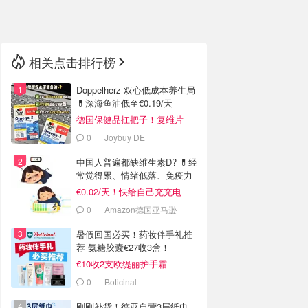
🇳🇿
新西兰
相关点击排行榜
Doppelherz 双心低成本养生局
💊深海鱼油低至€0.19/天
德国保健品扛把子！复维片
€4.4收
0
Joybuy DE
中国人普遍都缺维生素D? 💊经
常觉得累、情绪低落、免疫力
低
€0.02/天！快给自己充充电
0
Amazon德国亚马逊
暑假回国必买！药妆伴手礼推
荐 氨糖胶囊€27收3盒！
€10收2支欧缇丽护手霜
0
Boticinal
刚刚补货！德亚自营3层纸巾