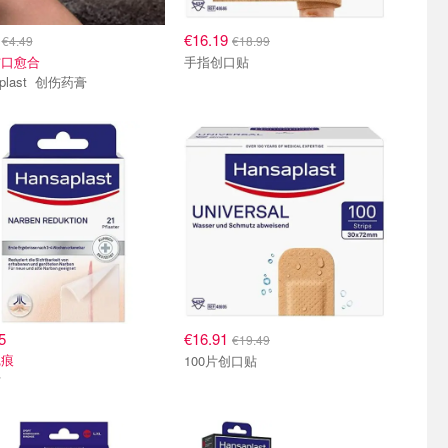
1
€16.19
€4.49
€18.99
伤口愈合
手指创口贴
Hansaplast 创伤药膏
5
€16.91
€19.49
疤痕
100片创口贴
贴