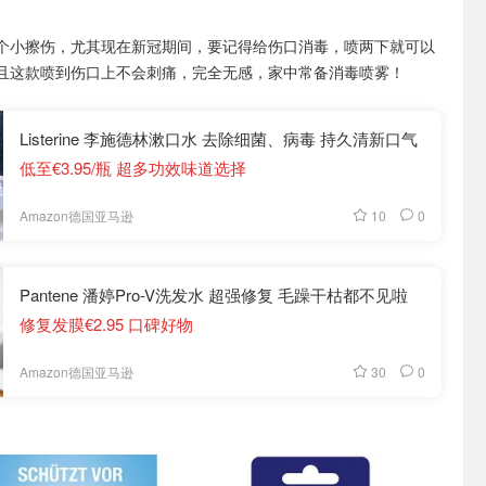
个小擦伤，尤其现在新冠期间，要记得给伤口消毒，喷两下就可以
且这款喷到伤口上不会刺痛，完全无感，家中常备消毒喷雾！
Listerine 李施德林漱口水 去除细菌、病毒 持久清新口气
低至€3.95/瓶 超多功效味道选择
10
0
Amazon德国亚马逊
Pantene 潘婷Pro-V洗发水 超强修复 毛躁干枯都不见啦
修复发膜€2.95 口碑好物
30
0
Amazon德国亚马逊