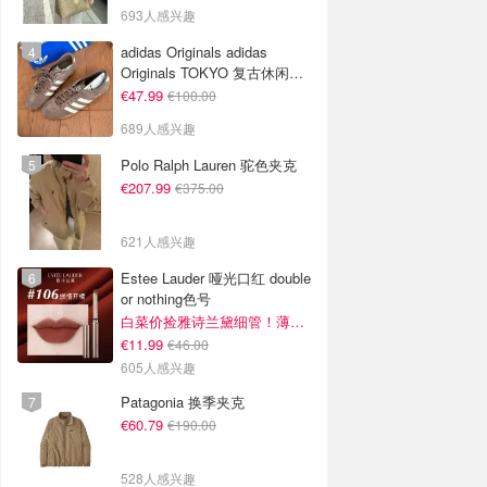
693人感兴趣
adidas Originals adidas
Originals TOKYO 复古休闲鞋
深棕色
€47.99
€100.00
689人感兴趣
Polo Ralph Lauren 驼色夹克
€207.99
€375.00
621人感兴趣
Estee Lauder 哑光口红 double
or nothing色号
白菜价捡雅诗兰黛细管！薄涂没毛病
€11.99
€46.00
605人感兴趣
Patagonia 换季夹克
€60.79
€190.00
528人感兴趣