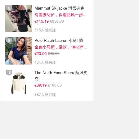
Mammut Skijacke 滑雪夹克
滑雪级防护，保暖防风一步到位！仅剩s！
€115.19
€350.00
515人感兴趣
Polo Ralph Lauren 小马T恤
金色小马标，童款，18-20Y捡漏！
£23.00
£45.00
434人感兴趣
The North Face Sheru 防风夹
克
€39.19
€100.00
387人感兴趣