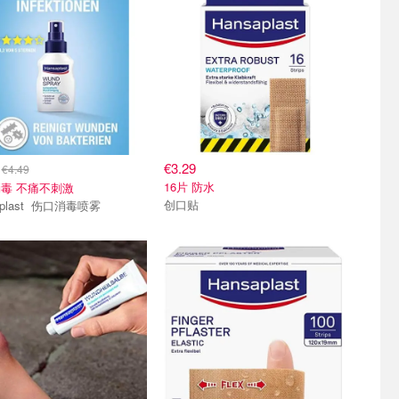
4
€3.29
€4.49
16片 防水
毒 不痛不刺激
创口贴
Hansaplast 伤口消毒喷雾