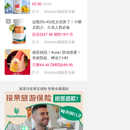
€3.50
€6.06
0
Amazon德国亚马逊
这瓶D3+K2也太划算了！🌞晒
太阳少、久坐人群必备
折后仅€7.99 能吃19个月
0
Amazon德国亚马逊
德亚销冠！Autan 防虫喷雾！
有效防蚊、蜱虫7小时
只要€4.49 DM同款€6.95
0
Amazon德国亚马逊
探亲访友签证保险 拒签全额退款