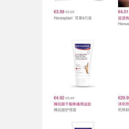
€3.59
€4.0
€3.99
Hansaplast 耳塞6只装
促进
€4.92
€29.9
€5.49
淡化
脚后跟干裂疼痛用这款
疤痕
脚后跟护理霜