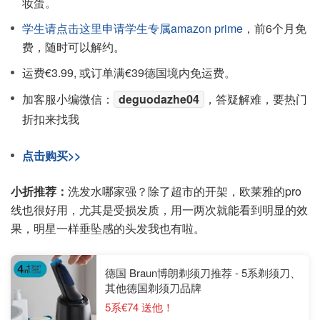
妆蛋。
学生请点击这里申请学生专属amazon prime
，前6个月免
费，随时可以解约。
运费€3.99, 或订单满€39德国境内免运费。
加客服小编微信：
deguodazhe04
，答疑解难，要热门
折扣来找我
点击购买>>
小折推荐：
洗发水哪家强？除了超市的开架，欧莱雅的pro
线也很好用，尤其是受损发质，用一两次就能看到明显的效
果，明星一样垂坠感的头发我也有啦。
德国 Braun博朗剃须刀推荐 - 5系剃须刀、
其他德国剃须刀品牌
5系€74 送他！