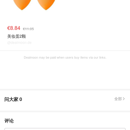
€8.84
€11.05
美妆蛋2颗
@dealmoon.de
Dealmoon may be paid when users buy items via our links.
问大家
0
全部
评论