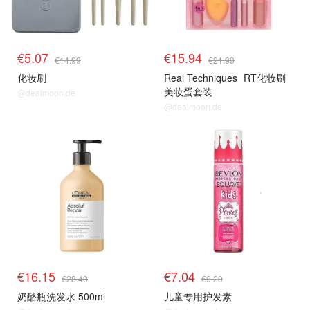
€5.07
€15.94
€14.99
€21.99
化妆刷
Real Techniques
RT化妆刷
美妆蛋套装
@dealmoon.de
@dealmoon.de
€16.15
€7.04
€28.40
€9.20
奶酪瓶洗发水 500ml
儿童专用护发素