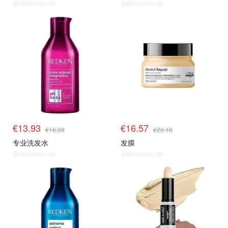
@dealmoon.de
@dealmoon.de
€13.93
€16.57
€16.39
€20.18
专业洗发水
发膜
@dealmoon.de
@dealmoon.de