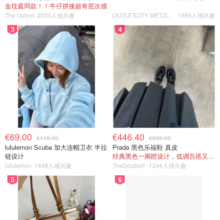
金玟庭同款！！牛仔拼接超有层次感
The Outnet
2033人感兴趣
OUTLETCITY METZINGEN
1586人感兴趣
3
4
€69.00
€446.40
€118.00
€930.00
lululemon Scuba 加大连帽卫衣 半拉
Prada 黑色乐福鞋 真皮
链设计
经典黑色一脚蹬设计，低调百搭又高级
lululemon
1448人感兴趣
TheDoubleF
1244人感兴趣
5
6