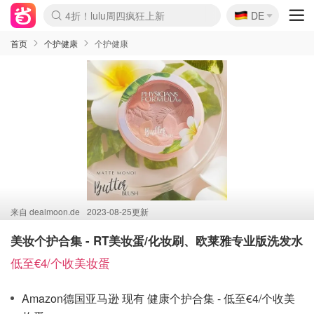
🇩🇪
4折！lulu周四疯狂上新
DE
Boticinal 夏促开抢！
还没结束！&OtherStories大促
Joybuy变相75折 随时失效
速领！Stanley独家85折
疑似霸哥！Camper额外叠85折
Zalando 奥莱闪促！每日更新
Moncler反季囤！5折起+叠9折
Coach Brooklyn仅€192
首页
个护健康
个护健康
来自
dealmoon.de
2023-08-25更新
美妆个护合集 - RT美妆蛋/化妆刷、欧莱雅专业版洗发水
低至€4/个收美妆蛋
Amazon德国亚马逊 现有 健康个护合集 - 低至€4/个收美