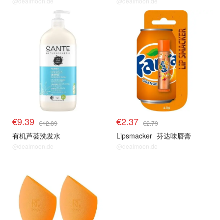
@dealmoon.de
@dealmoon.de
€9.39
€2.37
€12.89
€2.79
有机芦荟洗发水
Lipsmacker
芬达味唇膏
@dealmoon.de
@dealmoon.de