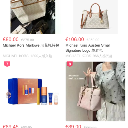
€80.00
€106.00
€275.00
€350.00
Michael Kors Marlowe 老花托特包
Michael Kors Austen Small
Signature Logo 单肩包
MICHAEL KORS
1200人感兴趣
MICHAEL KORS
966人感兴趣
7
8
€69.45
€89.00
€92.95
€295.00