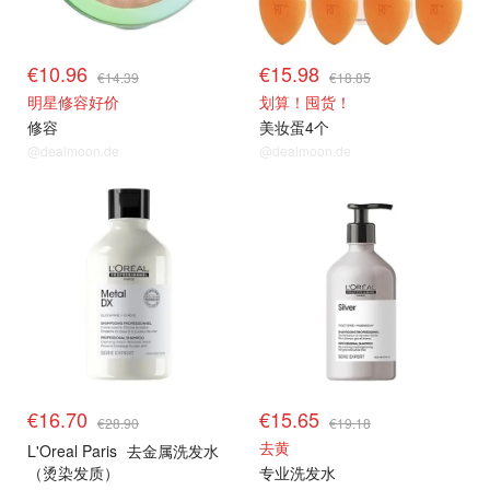
€10.96
€15.98
€14.39
€18.85
明星修容好价
划算！囤货！
修容
美妆蛋4个
@dealmoon.de
@dealmoon.de
€16.70
€15.65
€28.90
€19.18
去黄
L'Oreal Paris
去金属洗发水
（烫染发质）
专业洗发水