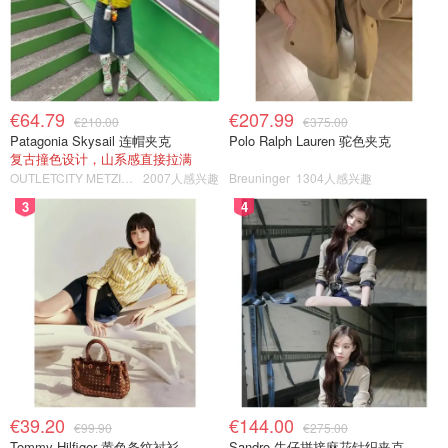
€64.79
€207.99
€210.00
€375.00
Patagonia Skysail 连帽夹克
Polo Ralph Lauren 驼色夹克
复古撞色设计，山系感直接拉满
OUTLETCITY METZINGEN
2007人感兴趣
Breuninger
1304人感兴趣
3
4
€39.20
€144.00
€99.90
€275.00
Tommy Hilfiger 黄色条纹衬衫
Sandro 牛仔拼接麻花针织夹克