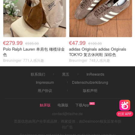
€279.99
€47.99
€595.00
€100.00
Polo Ralph Lauren 单肩包 橄榄绿金
adidas Originals adidas Originals
色
TOKYO 复古休闲鞋 深棕色
Breuninger
771人感兴趣
Breuninger
748人感兴趣
联系我们
黑五
InRewards
Impressum
Datenschutzerklärung
用户协议
版权声明
触屏版
电脑版
下载App
contact@dazhe.de
打开 APP
页面信息由用户分享或品牌、商家提供，由Dealmoon核实后发布折
扣广告
Dealmoon may get paid by brands or deals when user buy