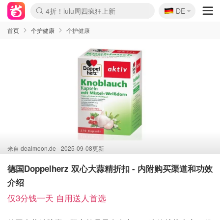
🇩🇪
4折！lulu周四疯狂上新
DE
Boticinal 夏促开抢！
还没结束！&OtherStories大促
Joybuy变相75折 随时失效
速领！Stanley独家85折
疑似霸哥！Camper额外叠85折
Zalando 奥莱闪促！每日更新
Moncler反季囤！5折起+叠9折
Coach Brooklyn仅€192
首页
个护健康
个护健康
来自
dealmoon.de
2025-09-08更新
德国Doppelherz 双心大蒜精折扣 - 内附购买渠道和功效
介绍
仅3分钱一天 自用送人首选