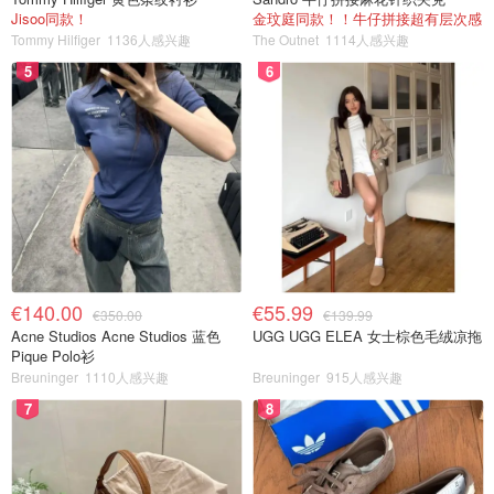
Jisoo同款！
金玟庭同款！！牛仔拼接超有层次感
Tommy Hilfiger
1136人感兴趣
The Outnet
1114人感兴趣
5
6
€140.00
€55.99
€350.00
€139.99
Acne Studios Acne Studios 蓝色
UGG UGG ELEA 女士棕色毛绒凉拖
Pique Polo衫
Breuninger
1110人感兴趣
Breuninger
915人感兴趣
7
8