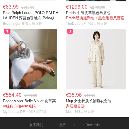
€63.99
€1296.00
€145.00
€2700.00
Polo Ralph Lauren POLO RALPH
Prada 中号皮革黑色单肩包
LAUREN 深蓝色珠地布 Polo衫
Prada经典通勤包！黑色耐看又百搭
Breuninger
975人感兴趣
TheDoubleF
705人感兴趣
7
8
€554.40
€35.96
€770.00
€44.95
Roger Vivier Belle Vivier 皮革高跟鞋
Muji 女士棉质长袖睡衣套装
rv经典方扣4cm粗跟
家居服首选
Mytheresa DE
496人感兴趣
Muji
463人感兴趣
联系我们
黑五
InRewards