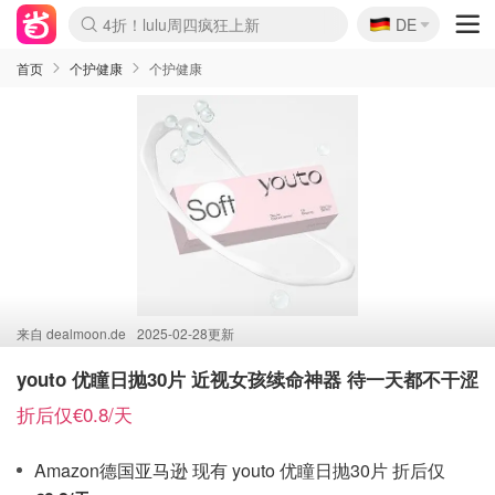
🇩🇪
4折！lulu周四疯狂上新
DE
Boticinal 夏促开抢！
还没结束！&OtherStories大促
Joybuy变相75折 随时失效
速领！Stanley独家85折
疑似霸哥！Camper额外叠85折
Zalando 奥莱闪促！每日更新
Moncler反季囤！5折起+叠9折
Coach Brooklyn仅€192
首页
个护健康
个护健康
来自
dealmoon.de
2025-02-28更新
youto 优瞳日抛30片 近视女孩续命神器 待一天都不干涩
折后仅€0.8/天
Amazon德国亚马逊 现有 youto 优瞳日抛30片 折后仅