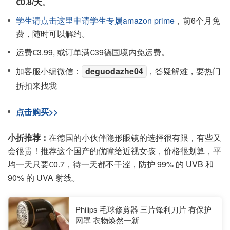
€0.8/天
。
学生请点击这里申请学生专属amazon prime
，前6个月免
费，随时可以解约。
运费€3.99, 或订单满€39德国境内免运费。
加客服小编微信：
deguodazhe04
，答疑解难，要热门
折扣来找我
点击购买>>
小折推荐：
在德国的小伙伴隐形眼镜的选择很有限，有些又
会很贵！推荐这个国产的优瞳给近视女孩，价格很划算，平
均一天只要€0.7，待一天都不干涩，防护 99% 的 UVB 和
90% 的 UVA 射线。
Philips 毛球修剪器 三片锋利刀片 有保护
网罩 衣物焕然一新