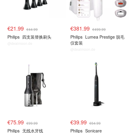
€21.99
€381.99
€44.99
€499.99
Philips
四支装替换刷头
Philips
Lumea Prestige 脱毛
仪套装
@dealmoon.de
@dealmoon.de
€75.99
€39.99
€99.99
€64.99
Philips
无线水牙线
Philips
Sonicare