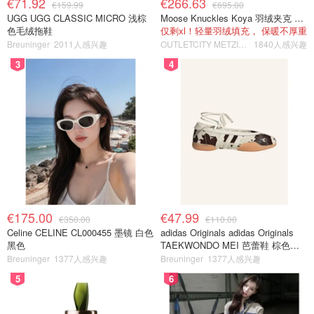
€71.92
€266.63
€159.99
€695.00
UGG UGG CLASSIC MICRO 浅棕
Moose Knuckles Koya 羽绒夹克 黑色
色毛绒拖鞋
仅剩xl！轻量羽绒填充， 保暖不厚重
Breuninger
2011人感兴趣
OUTLETCITY METZINGEN
1840人感兴趣
3
4
€175.00
€47.99
€350.00
€110.00
Celine CELINE CL000455 墨镜 白色
adidas Originals adidas Originals
黑色
TAEKWONDO MEI 芭蕾鞋 棕色米
色
Breuninger
1377人感兴趣
Breuninger
1377人感兴趣
5
6