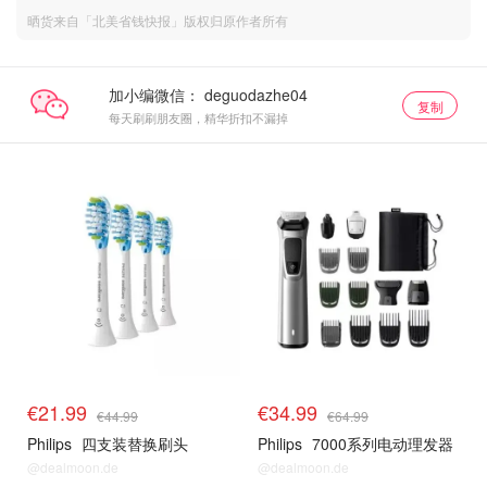
晒货来自「北美省钱快报」版权归原作者所有
加小编微信：
复制
每天刷刷朋友圈，精华折扣不漏掉
€21.99
€34.99
€44.99
€64.99
Philips
四支装替换刷头
Philips
7000系列电动理发器
@dealmoon.de
@dealmoon.de