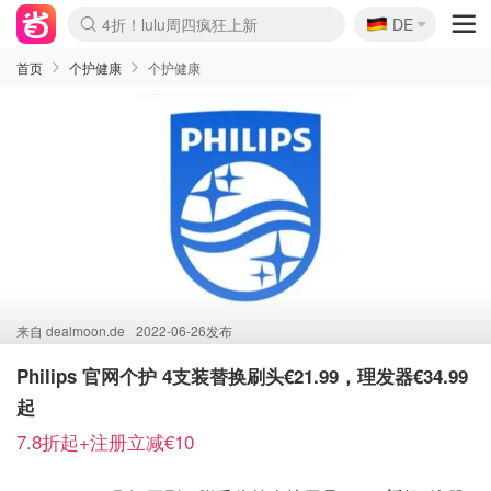
🇩🇪
4折！lulu周四疯狂上新
DE
Boticinal 夏促开抢！
还没结束！&OtherStories大促
Joybuy变相75折 随时失效
速领！Stanley独家85折
疑似霸哥！Camper额外叠85折
Zalando 奥莱闪促！每日更新
Moncler反季囤！5折起+叠9折
Coach Brooklyn仅€192
首页
个护健康
个护健康
来自
dealmoon.de
2022-06-26发布
Philips 官网个护 4支装替换刷头€21.99，理发器€34.99
起
7.8折起+注册立减€10