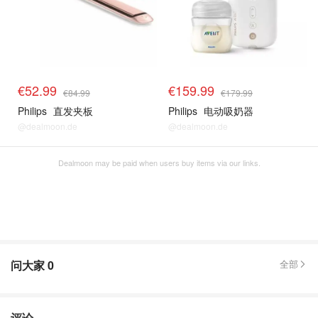
€52.99
€159.99
€84.99
€179.99
Philips
直发夹板
Philips
电动吸奶器
@dealmoon.de
@dealmoon.de
Dealmoon may be paid when users buy items via our links.
问大家
0
全部
评论