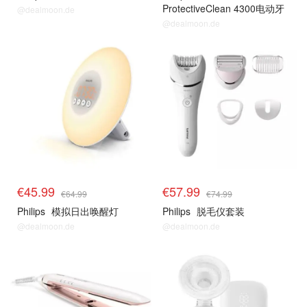
ProtectiveClean 4300电动牙
@dealmoon.de
刷
@dealmoon.de
€45.99
€57.99
€64.99
€74.99
Philips
模拟日出唤醒灯
Philips
脱毛仪套装
@dealmoon.de
@dealmoon.de