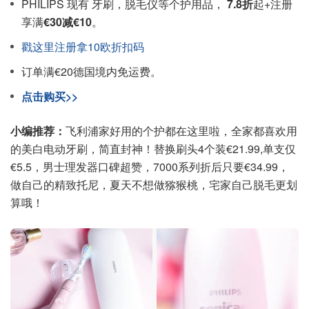
PHILIPS 现有 牙刷，脱毛仪等个护用品，
7.8折
起+注册
享满
€30减€10
。
戳这里注册拿10欧折扣码
订单满€20德国境内免运费。
点击购买>>
小编推荐：
飞利浦家好用的个护都在这里啦，全家都喜欢用
的美白电动牙刷，简直封神！替换刷头4个装€21.99,单支仅
€5.5，男士理发器口碑超赞，7000系列折后只要€34.99，
做自己的精致托尼，夏天不想做猕猴桃，宅家自己脱毛更划
算哦！