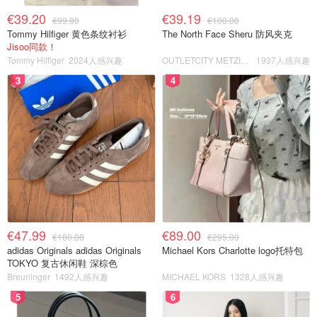
€39.20
€39.19
€99.90
€100.00
Tommy Hilfiger 黄色条纹衬衫
The North Face Sheru 防风夹克
Jisoo同款！
Tommy Hilfiger
2024人感兴趣
OUTLETCITY METZINGEN
1937人感兴趣
3
4
€47.99
€89.00
€100.00
€295.00
adidas Originals adidas Originals
Michael Kors Charlotte logo托特包
TOKYO 复古休闲鞋 深棕色
Breuninger
1492人感兴趣
MICHAEL KORS
1328人感兴趣
5
6