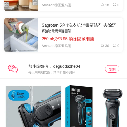
18
0
Amazon德国亚马逊
Sagrotan 5合1洗衣机消毒清洁剂 去除沉
积的污垢和细菌
250ml仅€3.95 消除隐藏细菌
30
0
Amazon德国亚马逊
加小编微信：
复制
每天刷刷朋友圈，精华折扣不漏掉