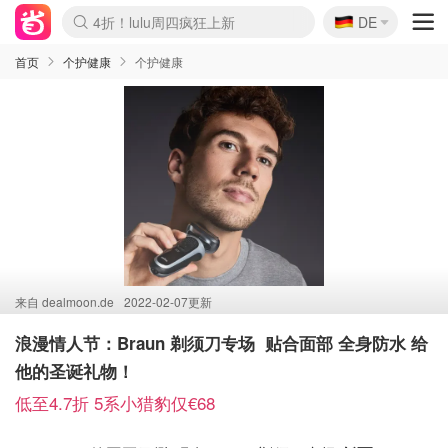
🇩🇪
4折！lulu周四疯狂上新
DE
Boticinal 夏促开抢！
还没结束！&OtherStories大促
Joybuy变相75折 随时失效
速领！Stanley独家85折
疑似霸哥！Camper额外叠85折
Zalando 奥莱闪促！每日更新
Moncler反季囤！5折起+叠9折
Coach Brooklyn仅€192
首页
个护健康
个护健康
来自
dealmoon.de
2022-02-07更新
浪漫情人节：Braun 剃须刀专场 贴合面部 全身防水 给
他的圣诞礼物！
低至4.7折 5系小猎豹仅€68