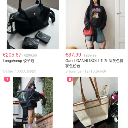
€205.67
€87.99
€299.88
€269.99
Longchamp 饺子包
Ganni GANNI ISOLI 卫衣 深灰色拼
驼色粉色
Cettire
1303人感兴趣
Breuninger
1271人感兴趣
7
8