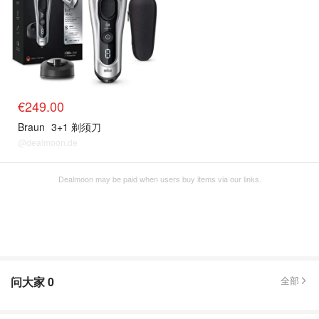
€249.00
Braun
3+1 剃须刀
@dealmoon.de
Dealmoon may be paid when users buy items via our links.
问大家
0
全部