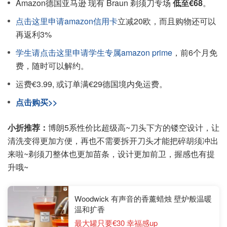
Amazon德国亚马逊 现有 Braun 剃须刀专场
低至€68
。
点击这里申请amazon信用卡
立减20欧，而且购物还可以
再返利3%
学生请点击这里申请学生专属amazon prime
，前6个月免
费，随时可以解约。
运费€3.99, 或订单满€29德国境内免运费。
点击购买>>
小折推荐：
博朗5系性价比超级高~刀头下方的镂空设计，让
清洗变得更加方便，再也不需要拆开刀头才能把碎胡须冲出
来啦~剃须刀整体也更加苗条，设计更加前卫，握感也有提
升哦~
Woodwick 有声音的香薰蜡烛 壁炉般温暖
温和扩香
最大罐只要€30 幸福感up