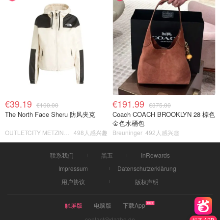
€39.19
€191.99
€100.00
€375.00
The North Face Sheru 防风夹克
Coach COACH BROOKLYN 28 棕色
金色水桶包
OUTLETCITY METZINGEN
498人感兴趣
Breuninger
492人感兴趣
联系我们
黑五
InRewards
Impressum
Datenschutzerklärung
用户协议
版权声明
触屏版
电脑版
下载App
contact@dazhe.de