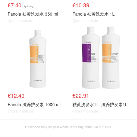
€7.40
€10.39
€7.70
Fanola 祛黄洗发水 350 ml
Fanola 祛黄洗发水 1L
@dealmoon.de
@dealmoon.de
€12.49
€22.91
Fanola 滋养护发素 1000 ml
祛黄洗发水1L+滋养护发素1L
@dealmoon.de
@dealmoon.de
Dealmoon may be paid when users buy items via our links.