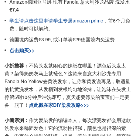
Amazon德国亚马逊 现有 Fanola 意大利沙龙品牌 洗发水
€7.4
学生请点击这里申请学生专属amazon prime
，前6个月免
费，随时可以解约。
德国境内运费€3.99, 或订单满€29德国境内免运费
点击购买>>
小折推荐：
不染头发就闹心的妹纸在哪里！漂色后头发太
黄？染得奶奶灰马上就褪色？这款来自意大利沙龙专用
Fanola No Yellow去黄洗发水，让你和黄发说再见，取适量
的抗黄洗发水，从发梢到发根均匀地涂抹，让泡沫在头发上
停留5到10分钟后冲洗即可，夏天想要漂染的宝宝们一定要
备一瓶了！
点此戳在家DIY染发攻略>>>
小编亲测：
作为爱染发的编编本人，每次漂完发都会用这款
洗发水来稳固发色！它的流动性很强，颜色也是很深的紫
色，没有什么特别的味道，但是去黄效果特别的强，简直就