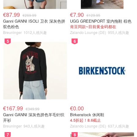
€87.99
€7.90
€269.99
€129.95
Ganni GANNI ISOLI 卫衣 深灰色拼
UGG GREENPORT 室内拖鞋 棕色
驼色粉色
肯豆同款~目前黄金码都在
Breuninger
1012人感兴趣
Zalando Lounge (DE)
955人感兴趣
5
6
€167.99
€0.00
€349.99
Ganni GANNI 深灰色拼色羊毛针织
Birkenstock 休闲鞋
开衫
4.5折起！8.6截止
Breuninger
943人感兴趣
Zalando Lounge (DE)
637人感兴趣
7
8