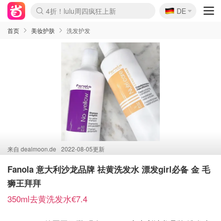
🇩🇪
4折！lulu周四疯狂上新
DE
Boticinal 夏促开抢！
还没结束！&OtherStories大促
Joybuy变相75折 随时失效
速领！Stanley独家85折
疑似霸哥！Camper额外叠85折
Zalando 奥莱闪促！每日更新
Moncler反季囤！5折起+叠9折
Coach Brooklyn仅€192
首页
美妆护肤
洗发护发
来自
dealmoon.de
2022-08-05更新
Fanola 意大利沙龙品牌 祛黄洗发水 漂发girl必备 金 毛
狮王拜拜
350ml去黄洗发水€7.4