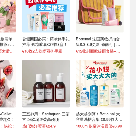
礼物清单
暑假回国必买！药妆伴手礼
Boticinal 法国药妆折扣合
礼推荐+折
推荐 氨糖胶囊€27收3盒！
集8.3-8.9更新 修丽可 | 理
肤泉等
大牌1折起 €90收西太后土星耳钉
€10收2支欧缇丽护手霜
€12收封面欧缇丽套装+化妆包
allet
王室御用！Sachajuan 三茶
越大越划算！Boticinal 大
留香超久！
官 细软塌逆袭高颅顶
容量洗护合集 €8.99收大罐
身体乳
9！快抢！
热门海洋喷雾€24.9
1000ml依泉沐浴露仅€6.99