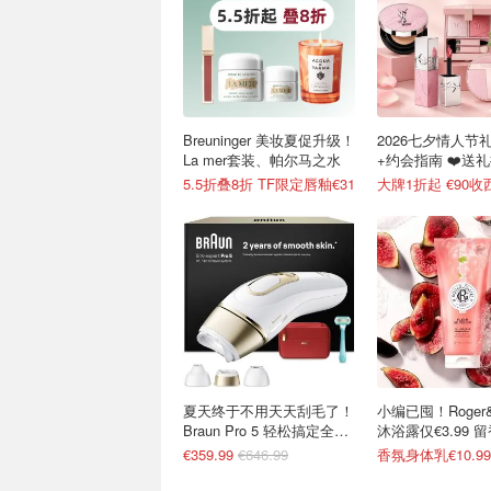
Breuninger 美妆夏促升级！
2026七夕情人节
La mer套装、帕尔马之水
+约会指南 ❤️送
扣汇总
5.5折叠8折 TF限定唇釉€31
夏天终于不用天天刮毛了！
小编已囤！Roger&G
Braun Pro 5 轻松搞定全身
沐浴露仅€3.99 
护理
€359.99
€646.99
香氛身体乳€10.9