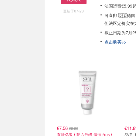
去购买
法国运费€5.9
更新于07-28
可直邮 🇩🇪德国 
但法区定价实在
截止日期为7月2
点击购买>>
€7.56
€11.
€8.89
有折必囤！配方升级 清洁力up！