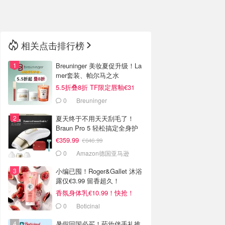
🇳🇿
新西兰
相关点击排行榜
Breuninger 美妆夏促升级！La
mer套装、帕尔马之水
5.5折叠8折 TF限定唇釉€31
0
Breuninger
夏天终于不用天天刮毛了！
Braun Pro 5 轻松搞定全身护
理
€359.99
€646.99
0
Amazon德国亚马逊
小编已囤！Roger&Gallet 沐浴
露仅€3.99 留香超久！
香氛身体乳€10.99！快抢！
0
Boticinal
暑假回国必买！药妆伴手礼推