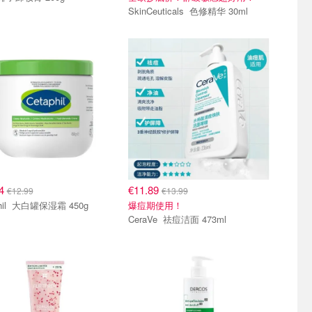
SkinCeuticals 色修精华 30ml
04
€11.89
€12.99
€13.99
Cetaphil 大白罐保湿霜 450g
爆痘期使用！
CeraVe 祛痘洁面 473ml