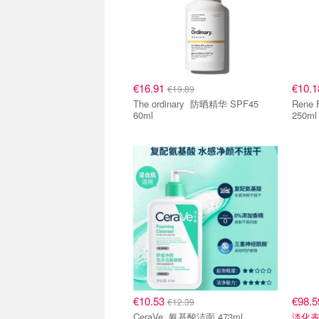
€16.91
€10.
€19.89
The ordinary 防晒精华 SPF45
Rene Furt
60ml
250ml
€10.53
€98.
€12.39
CeraVe 氨基酸洁面 473ml
淡化