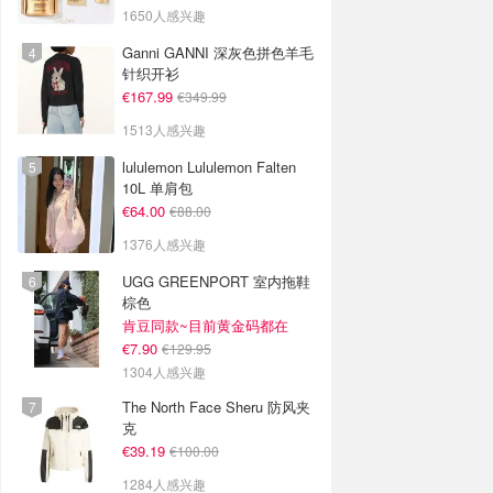
1650人感兴趣
Ganni GANNI 深灰色拼色羊毛
针织开衫
€167.99
€349.99
1513人感兴趣
lululemon Lululemon Falten
10L 单肩包
€64.00
€88.00
1376人感兴趣
UGG GREENPORT 室内拖鞋
棕色
肯豆同款~目前黄金码都在
€7.90
€129.95
1304人感兴趣
The North Face Sheru 防风夹
克
€39.19
€100.00
1284人感兴趣