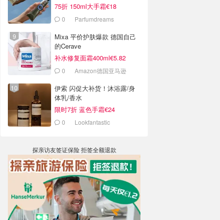
75折 150ml大手霜€18
0
Parfumdreams
Mixa 平价护肤爆款 德国自己
的Cerave
补水修复面霜400ml€5.82
0
Amazon德国亚马逊
伊索 闪促大补货！沐浴露/身
体乳/香水
限时7折 蓝色手霜€24
0
Lookfantastic
探亲访友签证保险 拒签全额退款