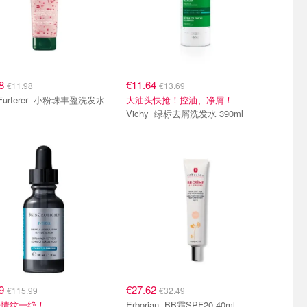
18
€11.64
€11.98
€13.69
erer 小粉珠丰盈洗发水
大油头快抢！控油、净屑！
Vichy 绿标去屑洗发水 390ml
59
€27.62
€115.99
€32.49
表情纹一绝！
Erborian BB霜SPF20 40ml