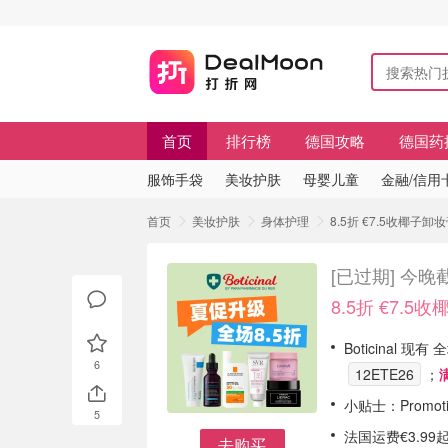
首页
排行榜
德国攻略
德国药
服饰手袋
美妆护肤
母婴儿童
金融/信用
首页
美妆护肤
身体护理
8.5折 €7.5收椰子卸
[已过期]
今晚截
8.5折 €7.
Boticinal 现有 
6
12ETE26
；
小贴士：Promot
5
法国运费€3.99起
去购买