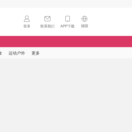
德国
登录
联系我们
APP下载
🇺🇸
美国
🇨🇳
中国
食
运动户外
更多
🇨🇦
加拿大
扫码下载 App
🇬🇧
英国
Download on the
App Store
🇩🇪
德国
Download the
Android App
🇫🇷
法国
🇮🇹
意大利
🇦🇺
澳洲