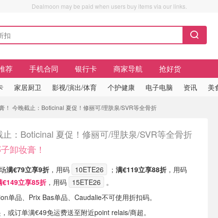
Dealmoon may be paid when users buy items via our links.
推荐
手机合同
银行卡
商家导航
抢好货
卡
家居厨卫
影视/演出/体育
个护健康
电子电脑
资讯
美
妆膏！ 今晚截止：Boticinal 夏促！修丽可/理肤泉/SVR等全骨折
止：Boticinal 夏促！修丽可/理肤泉/SVR等全骨折
5收椰子卸妆膏！
全场
满€79立享9折
，用码
10ETE26
；
满€119立享88折
，用码
满€149立享85折
，用码
15ETE26
。
ion单品、Prix Bas单品、Caudalie不可使用折扣码。
，或订单满€49免运费送至附近point relais/商超。