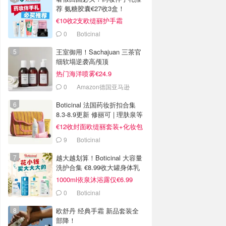
荐 氨糖胶囊€27收3盒！
€10收2支欧缇丽护手霜
0
Boticinal
王室御用！Sachajuan 三茶官
细软塌逆袭高颅顶
热门海洋喷雾€24.9
0
Amazon德国亚马逊
Boticinal 法国药妆折扣合集
8.3-8.9更新 修丽可 | 理肤泉等
€12收封面欧缇丽套装+化妆包
9
Boticinal
越大越划算！Boticinal 大容量
洗护合集 €8.99收大罐身体乳
1000ml依泉沐浴露仅€6.99
0
Boticinal
欧舒丹 经典手霜 新品套装全
部降！