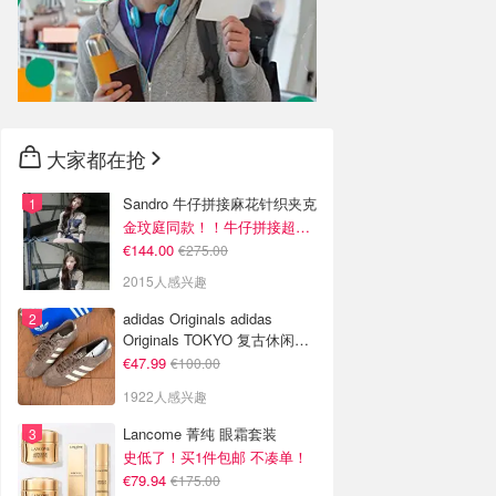
大家都在抢
Sandro 牛仔拼接麻花针织夹克
金玟庭同款！！牛仔拼接超有层次感
€144.00
€275.00
2015人感兴趣
adidas Originals adidas
Originals TOKYO 复古休闲鞋
深棕色
€47.99
€100.00
1922人感兴趣
Lancome 菁纯 眼霜套装
史低了！买1件包邮 不凑单！
€79.94
€175.00