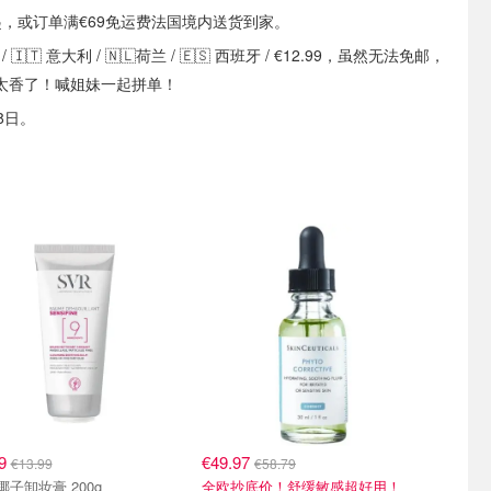
9起，或订单满€69免运费法国境内送货到家。
/ 🇮🇹 意大利 / 🇳🇱荷兰 / 🇪🇸 西班牙 / €12.99，虽然无法免邮，
太香了！喊姐妹一起拼单！
8日。
89
€49.97
€13.99
€58.79
SVR 椰子卸妆膏 200g
全欧抄底价！舒缓敏感超好用！