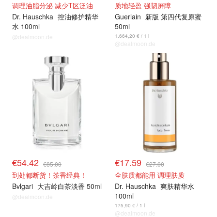
调理油脂分泌 减少T区泛油
质地轻盈 强韧屏障
Dr. Hauschka
控油修护精华
Guerlain
新版 第四代复原蜜
水 100ml
50ml
@dealmoon.de
1.664,20 € / 1 l
@dealmoon.de
€54.42
€17.59
€85.00
€27.00
到处都断货！茶香经典！
全肤质都能用 调理肤质
Bvlgari
大吉岭白茶淡香 50ml
Dr. Hauschka
爽肤精华水
100ml
@dealmoon.de
175,90 € / 1 l
@dealmoon.de