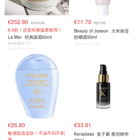
€252.90
€11.70
€410.00
€21.90
6.3折！还是经典版更耐用！
Beauty of Joseon
大米保湿
La Mer
经典面霜60ml
防晒霜50ml
4.215,00 € / 1 l
@dealmoon.de
@dealmoon.de
€26.80
€33.81
敏感肌选这款！不油不闷不刺
Kerastase
鱼子酱 夜间精华
激