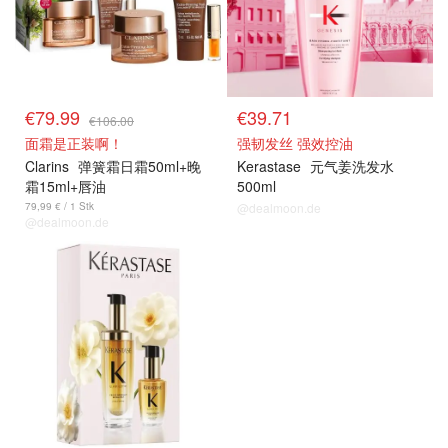
€79.99
€39.71
€106.00
面霜是正装啊！
强韧发丝 强效控油
Clarins
弹簧霜日霜50ml+晚
Kerastase
元气姜洗发水
霜15ml+唇油
500ml
79,99 € / 1 Stk
@dealmoon.de
@dealmoon.de