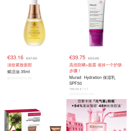
€33.16
€39.75
€47.90
€53.00
淡纹紧致面部
高倍防晒+面霜 省掉一个护肤
步骤！
赋活油 35ml
Murad
Hydration 保湿乳
@dealmoon.de
SPF50
795,00 € / 1 l
@dealmoon.de