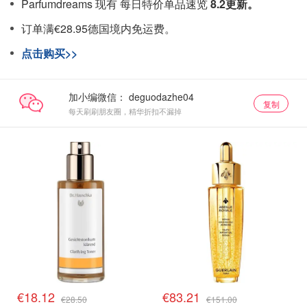
Parfumdreams 现有 每日特价单品速览
8.2
更新。
订单满€28.95德国境内免运费。
点击购买>>
加小编微信：
复制
每天刷刷朋友圈，精华折扣不漏掉
€18.12
€83.21
€28.50
€151.00