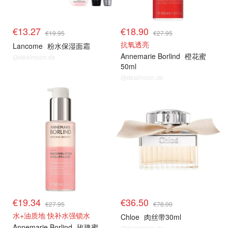
€13.27
€18.90
€19.95
€27.95
抗氧透亮
Lancome
粉水保湿面霜
Annemarie Borlind
橙花蜜
@dealmoon.de
50ml
@dealmoon.de
€19.34
€36.50
€27.95
€78.00
水+油质地 快补水强锁水
Chloe
肉丝带30ml
Annemarie Borlind
玫瑰蜜
@dealmoon.de