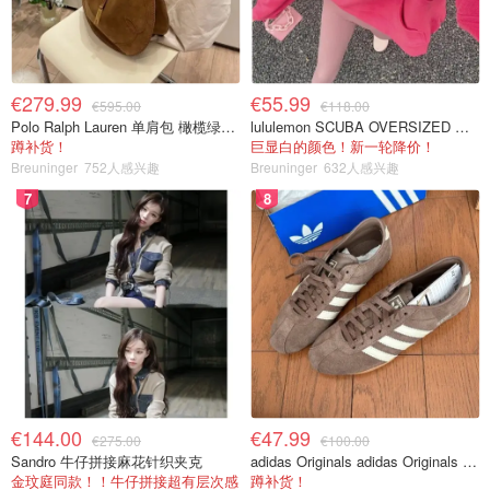
€279.99
€55.99
€595.00
€118.00
Polo Ralph Lauren 单肩包 橄榄绿金色
lululemon SCUBA OVERSIZED 半拉链卫衣 紫红色
蹲补货！
巨显白的颜色！新一轮降价！
Breuninger
752人感兴趣
Breuninger
632人感兴趣
7
8
€144.00
€47.99
€275.00
€100.00
Sandro 牛仔拼接麻花针织夹克
adidas Originals adidas Originals TOKYO 复古休闲鞋 深棕色
金玟庭同款！！牛仔拼接超有层次感
蹲补货！