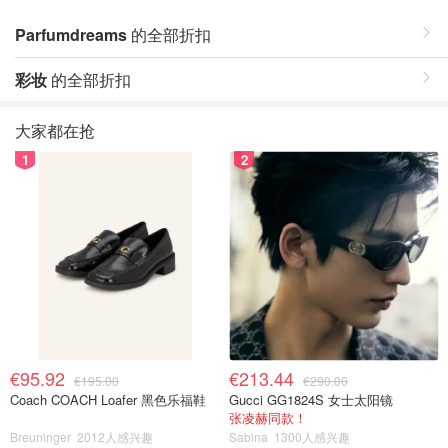
Parfumdreams
的全部折扣
彩妆
的全部折扣
大家都在抢
1
2
€95.92
€213.44
€195.00
€290.00
Coach COACH Loafer 黑色乐福鞋
Gucci GG1824S 女士太阳镜
张凌赫同款！
Breuninger
2012人感兴趣
Sabina
1300人感兴趣