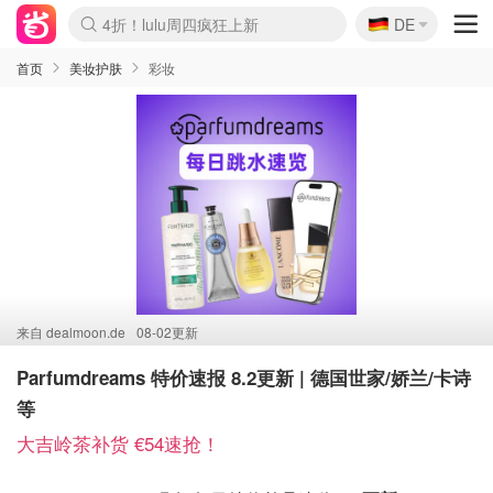
🇩🇪
4折！lulu周四疯狂上新
DE
Boticinal 夏促开抢！
还没结束！&OtherStories大促
Joybuy变相75折 随时失效
速领！Stanley独家85折
疑似霸哥！Camper额外叠85折
Zalando 奥莱闪促！每日更新
Moncler反季囤！5折起+叠9折
Coach Brooklyn仅€192
首页
美妆护肤
彩妆
来自
dealmoon.de
08-02更新
Parfumdreams 特价速报 8.2更新 | 德国世家/娇兰/卡诗
等
大吉岭茶补货 €54速抢！