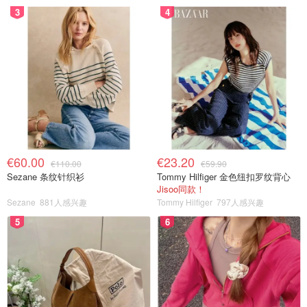
3
4
€60.00
€23.20
€110.00
€59.90
Sezane 条纹针织衫
Tommy Hilfiger 金色纽扣罗纹背心
Jisoo同款！
Sezane
881人感兴趣
Tommy Hilfiger
797人感兴趣
5
6