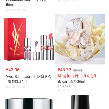
50ml
@dealmoon.de
€43.06
€45.72
€74.00
梨+莲花+茶叶 白月光之香!
Yves Saint Laurent
啵啵唇冻
+银管口红#44
Bvlgari
白晶30ml
@dealmoon.de
1.524,00 € / 1 l
@dealmoon.de