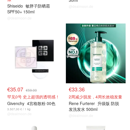
30ml
Shiseido
敏胖子防晒霜
@dealmoon.de
SPF50+ 150ml
@dealmoon.de
€35.07
€33.36
€59.00
罕见0号 史上超强的透明感！
2周减少脱发，4周长效稳发量
Givenchy
4宫格散粉 00色
Rene Furterer
升级版 防脱
发洗发水 500ml
3.507,00 € / 1 kg
@dealmoon.de
@dealmoon.de