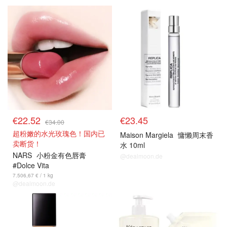
€22.52
€23.45
€34.00
超粉嫩的水光玫瑰色！国内已
Maison Margiela
慵懒周末香
卖断货！
水 10ml
NARS
小粉金有色唇膏
@dealmoon.de
#Dolce Vita
7.506,67 € / 1 kg
@dealmoon.de