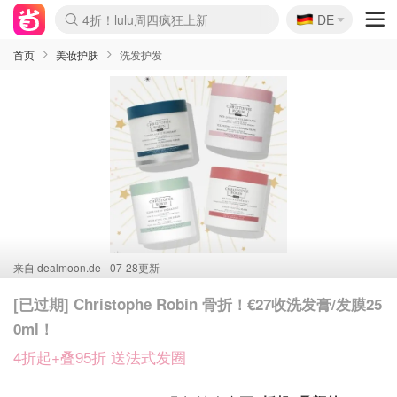
🇩🇪
4折！lulu周四疯狂上新
DE
Boticinal 夏促开抢！
还没结束！&OtherStories大促
Joybuy变相75折 随时失效
速领！Stanley独家85折
疑似霸哥！Camper额外叠85折
Zalando 奥莱闪促！每日更新
Moncler反季囤！5折起+叠9折
Coach Brooklyn仅€192
首页
美妆护肤
洗发护发
来自
dealmoon.de
07-28更新
[已过期] Christophe Robin 骨折！€27收洗发膏/发膜25
0ml！
4折起+叠95折 送法式发圈