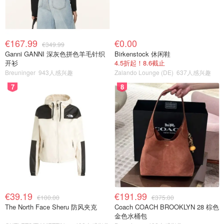
€167.99
€0.00
€349.99
Ganni GANNI 深灰色拼色羊毛针织
Birkenstock 休闲鞋
开衫
4.5折起！8.6截止
Breuninger
943人感兴趣
Zalando Lounge (DE)
637人感兴趣
7
8
€39.19
€191.99
€100.00
€375.00
The North Face Sheru 防风夹克
Coach COACH BROOKLYN 28 棕色
金色水桶包