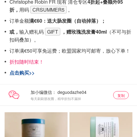
Christophe Robin FR 现有 清仓专区
4折起+叠额外95
折，
用码
CRSUMMER5
。
订单金额
满€60：送大肠发圈（自动掉落）；
或，
输入赠礼码
GIFT
，赠玫瑰洗发膏40ml
（不可与折
扣码叠加）。
订单满€50可享免运费；欧盟国家均可邮寄，放心下单！
折扣随时结束！
点击购买>>
加小编微信：
复制
每天刷刷朋友圈，精华折扣不漏掉