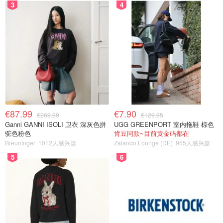
3
4
€87.99
€7.90
€269.99
€129.95
Ganni GANNI ISOLI 卫衣 深灰色拼
UGG GREENPORT 室内拖鞋 棕色
驼色粉色
肯豆同款~目前黄金码都在
Breuninger
1012人感兴趣
Zalando Lounge (DE)
955人感兴趣
5
6