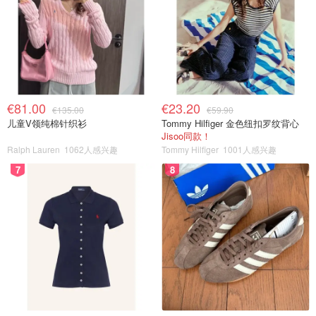
€81.00
€23.20
€135.00
€59.90
儿童V领纯棉针织衫
Tommy Hilfiger 金色纽扣罗纹背心
Jisoo同款！
Ralph Lauren
1062人感兴趣
Tommy Hilfiger
1001人感兴趣
7
8