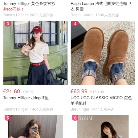
Tommy Hilfiger 黄色条纹衬衫
Ralph Lauren 法式毛圈拉链连帽卫
Jisoo同款！
衣 男童
Tommy Hilfiger
2022人感兴趣
Ralph Lauren
1600人感兴趣
3
4
€21.60
€63.99
€39.90
€159.99
Tommy Hilfiger 小logoT恤
UGG UGG CLASSIC MICRO 驼色
羊毛拖鞋
Tommy Hilfiger
1464人感兴趣
Breuninger
1444人感兴趣
5
6