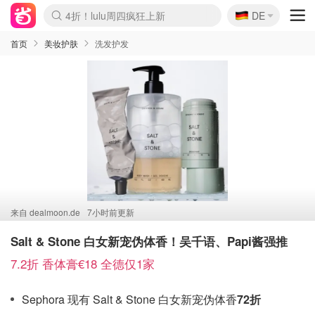
🇩🇪
4折！lulu周四疯狂上新
DE
Boticinal 夏促开抢！
还没结束！&OtherStories大促
Joybuy变相75折 随时失效
速领！Stanley独家85折
疑似霸哥！Camper额外叠85折
Zalando 奥莱闪促！每日更新
Moncler反季囤！5折起+叠9折
Coach Brooklyn仅€192
首页
美妆护肤
洗发护发
来自
dealmoon.de
7小时前更新
Salt & Stone 白女新宠伪体香！吴千语、Papi酱强推
7.2折 香体膏€18 全德仅1家
Sephora 现有 Salt & Stone 白女新宠伪体香
72折