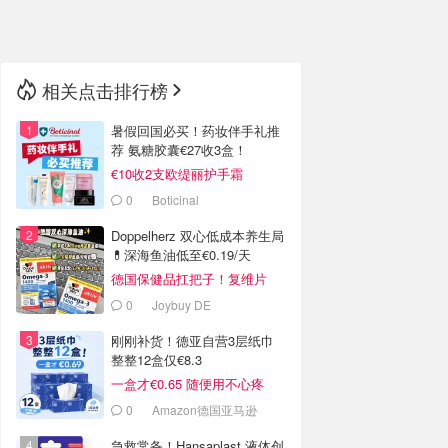
🇳🇿
新西兰
相关点击排行榜
暑假回国必买！药妆伴手礼推
荐 氨糖胶囊€27收3盒！
€10收2支欧缇丽护手霜
0
Boticinal
Doppelherz 双心低成本养生局
💊深海鱼油低至€0.19/天
德国保健品扛把子！复维片
€4.4收
0
Joybuy DE
刚刚补货！德亚自营3层纸巾
整整12盒仅€8.3
一盒才€0.65 随便用不心疼
0
Amazon德国亚马逊
急救常备！Hansaplast 液体创