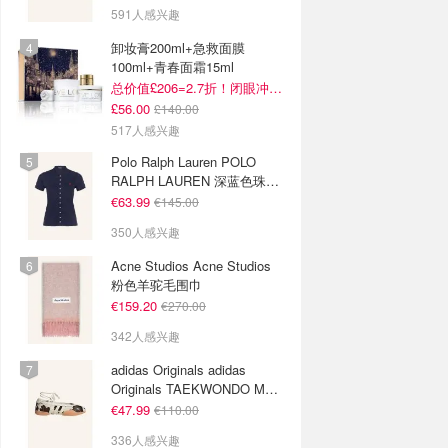
591人感兴趣
卸妆膏200ml+急救面膜
100ml+青春面霜15ml
总价值£206=2.7折！闭眼冲这套！
£56.00
£140.00
517人感兴趣
Polo Ralph Lauren POLO
RALPH LAUREN 深蓝色珠地
布 Polo衫
€63.99
€145.00
350人感兴趣
Acne Studios Acne Studios
粉色羊驼毛围巾
€159.20
€270.00
342人感兴趣
adidas Originals adidas
Originals TAEKWONDO MEI
芭蕾鞋 棕色米色
€47.99
€110.00
336人感兴趣