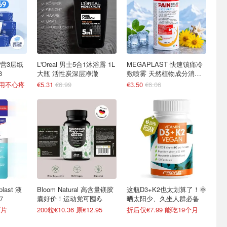
营3层纸
L'Oreal 男士5合1沐浴露 1L
MEGAPLAST 快速镇痛冷
3
大瓶 活性炭深层净澈
敷喷雾 天然植物成分消肿
化瘀
便用不心疼
€5.31
€6.99
€3.50
€6.06
ast 液
Bloom Natural 高含量镁胶
这瓶D3+K2也太划算了！🌞
7
囊好价！运动党可囤💪
晒太阳少、久坐人群必备
/片
200粒€10.36 原€12.95
折后仅€7.99 能吃19个月