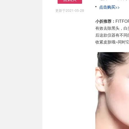
去购买
点击购买>>
更新于2021-05-28
小折推荐：
FIT
有效去除黑头，白
后这款仪器有不同
收紧皮肤哦~同时