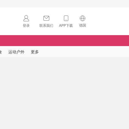
德国
登录
联系我们
APP下载
🇺🇸
美国
🇨🇳
中国
食
运动户外
更多
🇨🇦
加拿大
扫码下载 App
🇬🇧
英国
Download on the
App Store
🇩🇪
德国
Download the
Android App
🇫🇷
法国
🇮🇹
意大利
🇦🇺
澳洲