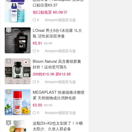
口贴仅需€3.37
创口贴低至 €0.09/片
0
Amazon德国亚马逊
L'Oreal 男士5合1沐浴露 1L大
瓶 活性炭深层净澈
€5.31
€6.99
0
Amazon德国亚马逊
Bloom Natural 高含量镁胶囊
好价！运动党可囤💪
200粒€10.36 原€12.95
0
Amazon德国亚马逊
MEGAPLAST 快速镇痛冷敷喷
雾 天然植物成分消肿化瘀
€3.50
€6.06
0
Amazon德国亚马逊
这瓶D3+K2也太划算了！🌞晒
太阳少、久坐人群必备