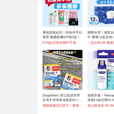
暑假回国必买！药妆伴手礼
刚刚补货！德亚自
推荐 氨糖胶囊€27收3盒！
巾 整整12盒仅€8.
€10收2支欧缇丽护手霜
一盒才€0.65 随
Doppelherz 双心低成本养
急救常备！Hansapl
生局💊深海鱼油低至€0.19/
体创口贴仅需€3.3
天
德国保健品扛把子！复维片€4.4收
创口贴低至 €0.09