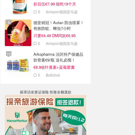
折后仅€7.99 能吃19个月
0
Amazon德国亚马逊
德亚销冠！Autan 防虫喷雾！
有效防蚊、蜱虫7小时
只要€4.49 DM同款€6.95
0
Amazon德国亚马逊
Arkopharma 法区特产保健品
软骨素€9/瓶 送礼必囤！
€8.9收叶黄素+蓝莓胶囊
0
Boticinal
探亲访友签证保险 拒签全额退款