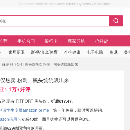
Dealmoon may be paid when users buy items via our links.
推荐
手机合同
银行卡
商家导航
抢好货
卡
家居厨卫
影视/演出/体育
个护健康
电子电脑
资讯
美
1万+好评 FITFORT 黑头仪热卖 粉刺、黑头统统吸出来
 黑头仪热卖 粉刺、黑头统统吸出来
德亚1.1万+好评
逊 现有 FITFORT 黑头仪
，折后€17.47
。
学生专属amazon prime
，第一年免费，随时可以解约。
azon信用卡
立减40欧，而且购物还可以再返利3%。
或订单满€29德国境内免运费。