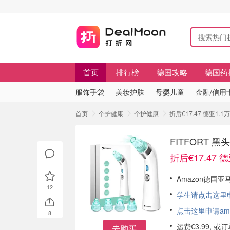
首页
排行榜
德国攻略
德国药
服饰手袋
美妆护肤
母婴儿童
金融/信用
首页
个护健康
个护健康
折后€17.47 德亚1.
FITFORT
折后€17.47 
Amazon德国亚马
12
学生请点击这里申请
点击这里申请am
8
运费€3.99, 
去购买